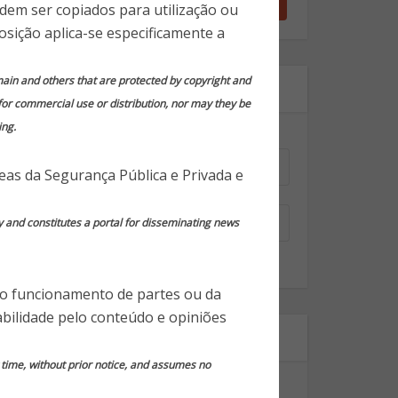
odem ser copiados para utilização ou
ack and could it cope
acres no Brasil
osição aplica-se especificamente a
with a war?
domain and others that are protected by copyright and
Assine nossa newsletter!
 for commercial use or distribution, nor may they be
ing.
Nome
*
reas da Segurança Pública e Privada e
Email
*
y and constitutes a portal for disseminating news
 o funcionamento de partes ou da
bilidade pelo conteúdo e opiniões
Segmentos
y time, without prior notice, and assumes no
Dicas Gerais de Segurança