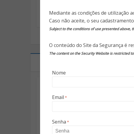
Países seguros
Reflexões sobre
Mediante as condições de utilização a
para viajar: as
o impeachment
Caso não aceite, o seu cadastramento
métricas
(Telius
Memória)
Subject to the conditions of use presented above, th
O conteúdo do Site da Segurança é res
The content on the Security Website is restricted t
Segurança Privada
Nome
Segurança Eletrônica
Amazon lança ‘câmera
Email
*
voadora’ que vigia casa
Em evento transmitido pela internet, a
Amazon anunciou, em setembro de 2020,
Senha
*
uma série de produtos...