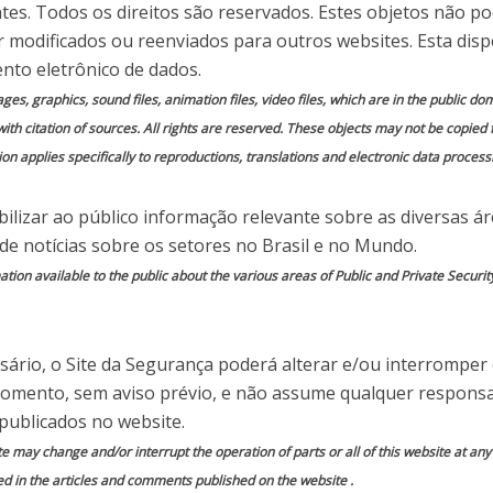
ntes. Todos os direitos são reservados. Estes objetos não p
Cibernético no Brasil – o
Iran’s att
mplexo da Cibersegurança
mass
 modificados ou reenviados para outros websites. Esta disp
A realidade da
Desvendando o
Alguém se
Relevante Papel do CISO
na Nuvem
segurança nas
Ciberespaço
colocou no lugar
nto eletrônico de dados.
escolas (Paulo
dos policiais?
mages, graphics, sound files, animation files, video files, which are in the public 
Albuquerque)
with citation of sources. All rights are reserved. These objects may not be copied
on applies specifically to reproductions, translations and electronic data process
A Internet
Profunda –
ilizar ao público informação relevante sobre as diversas á
Segredos, Riscos
e Ameaças
 de notícias sobre os setores no Brasil e no Mundo.
(Paulo Pagliusi)
ion available to the public about the various areas of Public and Private Securit
Tornando o
Segurança
Mini cartilha de
ário, o Site da Segurança poderá alterar e/ou interromper
turismo
cibernética vai
conduta policial
momento, sem aviso prévio, e não assume qualquer responsa
divertido (Peter
muito além de
ante confronto
Tarlow)
TI (Paulo
bélico (Milton
publicados no website.
Pagliusi)
Corrêa)
te may change and/or interrupt the operation of parts or all of this website at an
ed in the articles and comments published on the website .