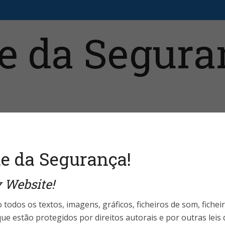
aristas
Fale Conosco
Telefones Úteis
Login 
e da Segurança!
 Website!
ão do Especialista
o do Especialista
Segurança da Informação
N
 todos os textos, imagens, gráficos, ficheiros de som, fichei
Nuvens Tempestuosas:
Jovem
o do Especialista
Segurança da Informação
ue estão protegidos por direitos autorais e por outras leis
anorama Atual do Seguro
How will
avegando pelo Panorama
Disco