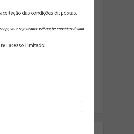
Notícias em Destaque
aceitação das condições dispostas.
Opinião do Especialista
cept, your registration will not be considered valid.
Segurança da Informação
Segurança Eletrônica
ter acesso ilimitado:
Segurança Empresarial
Segurança Pessoal
Segurança Pública
Tecnologia
World Highlights
Onde estamos