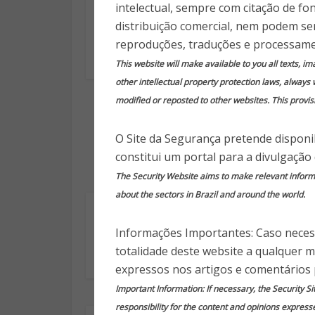
intelectual, sempre com citação de fo
Iran helicopter crash
Co
Quem será a
distribuição comercial, nem podem ser
Turismo para
próxima
público infanto
reproduções, traduções e processame
vítima? (Milton
juvenil (Parte 1)
This website will make available to you all texts, i
Corrêa)
other intellectual property protection laws, always 
modified or reposted to other websites. This provisi
O Site da Segurança pretende disponib
constitui um portal para a divulgação
The Security Website aims to make relevant informat
about the sectors in Brazil and around the world.
Keeping Las
Engenharia
Informações Importantes: Caso necess
Vegas Tourists
Social com
totalidade deste website a qualquer 
Safe (Peter
Superpoderes da
Tarlow)
IA
expressos nos artigos e comentários 
Important Information: If necessary, the Security Si
responsibility for the content and opinions express