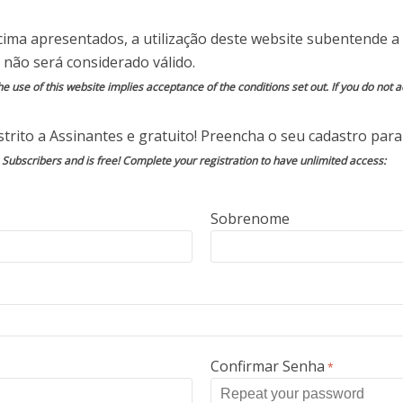
Estacionamento
Turismo
cima apresentados, a utilização deste website subentende a 
s de Máxima
infanto juvenil
 não será considerado válido.
Segurança
(Parte 2)
(Vinícius
e use of this website implies acceptance of the conditions set out. If you do not ac
Cavalcante)
trito a Assinantes e gratuito! Preencha o seu cadastro para 
o Subscribers and is free! Complete your registration to have unlimited access:
Segurança Pública
Sobrenome
Opinião do Especialista
Segurança Pública
•
Crime Organizado mais uma
vez cogita uso de bombas no
Brasil
Na manhã de 2 de abril, a TV nos deu conta
Confirmar Senha
*
de que a Polícia havia descoberto um plano
da narco...