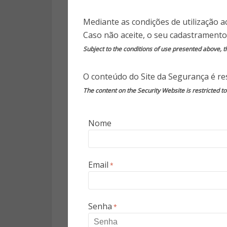
reservista da Marinha, destilo
Mediante as condições de utilização a
que todo CISO deve estar p
Caso não aceite, o seu cadastramento
papel vital na definição de uma
Subject to the conditions of use presented above, th
instituições.
O conteúdo do Site da Segurança é res
The content on the Security Website is restricted t
1) Até que ponto estamo
Nome
A segurança cibernética co
ameaças que rodeia uma organ
uma visão clara de todos os c
Email
*
recursos de nuvem, contêineres,
móveis. Uma abordagem dilig
organização está mais vulner
Senha
*
defensivas mais eficazes. A ge