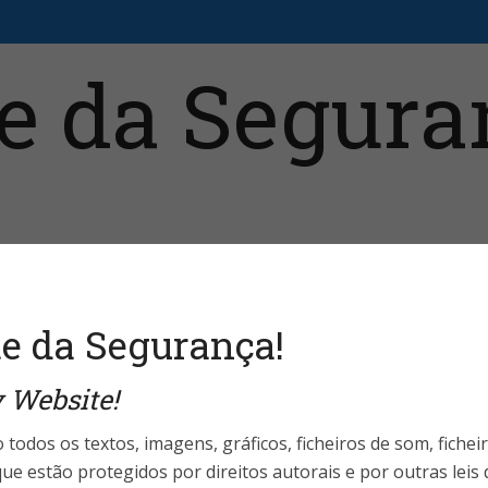
aristas
Fale Conosco
Telefones Úteis
Login 
e da Segurança!
 Website!
alista
Segurança da Informação
•
o o Ciberespaço
 todos os textos, imagens, gráficos, ficheiros de som, fichei
ue estão protegidos por direitos autorais e por outras leis