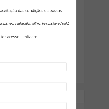
Opinião do Especialista
aceitação das condições dispostas.
Segurança da Informação
cept, your registration will not be considered valid.
Segurança Eletrônica
ter acesso ilimitado:
Segurança Empresarial
Segurança Pessoal
Segurança Pública
Tecnologia
World Highlights
Onde estamos