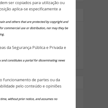
odem ser copiados para utilização ou
osição aplica-se especificamente a
Assine nossa newsletter!
domain and others that are protected by copyright and
 for commercial use or distribution, nor may they be
Nome
*
ing.
Email
*
reas da Segurança Pública e Privada e
y and constitutes a portal for disseminating news
 o funcionamento de partes ou da
Segmentos
bilidade pelo conteúdo e opiniões
Dicas Gerais de Segurança
y time, without prior notice, and assumes no
Notícias em Destaque