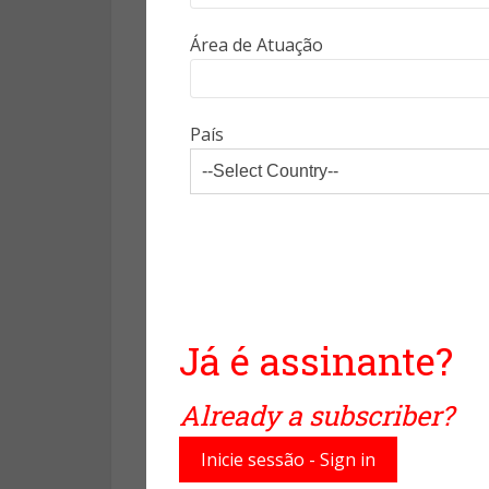
mundo onde a tecnologia evolu
segurança.
Área de Atuação
2) O que devemos priori
País
Na guerra contra as vulnerabili
capacidade de distinguir ent
cuidadosa da inteligência d
valor dos ativos empresariais e
otimiza o uso de recursos, m
Já é assinante?
operações, finanças e reputaçã
permite que as equipes de segu
Already a subscriber?
garantindo uma defesa mais efic
Inicie sessão - Sign in