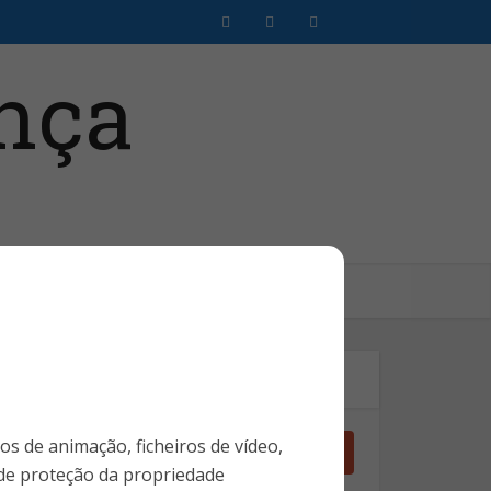
Clientes SMS
Login Assinante
Pesquise no Site
ros de animação, ficheiros de vídeo,
 de proteção da propriedade