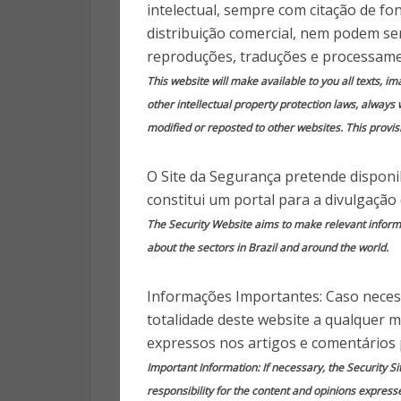
intelectual, sempre com citação de fo
2 anos
distribuição comercial, nem podem ser
reproduções, traduções e processame
This website will make available to you all texts, i
other intellectual property protection laws, always 
modified or reposted to other websites. This provisi
Publi
O Site da Segurança pretende disponib
Um Guia do CISO para 
constitui um portal para a divulgação
Segurança Cibernética
The Security Website aims to make relevant informat
about the sectors in Brazil and around the world.
No vasto e tumultuado oceano 
Officers (CISOs) emergem como
Informações Importantes: Caso necess
através de tempestades de a
totalidade deste website a qualquer 
tesouros de dados. Como ver
expressos nos artigos e comentários 
enfrentam o desafio constante
Important Information: If necessary, the Security Si
para responder a qualquer per
responsibility for the content and opinions express
Pagliusi, Ph.D. em Seguran