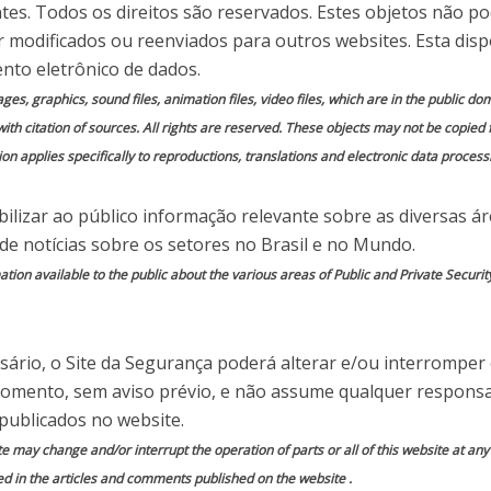
ntes. Todos os direitos são reservados. Estes objetos não p
 em
Comente essa notícia
 modificados ou reenviados para outros websites. Esta disp
nto eletrônico de dados.
mages, graphics, sound files, animation files, video files, which are in the public 
with citation of sources. All rights are reserved. These objects may not be copied
on applies specifically to reproductions, translations and electronic data process
cado por
Paulo Pagliusi
ilizar ao público informação relevante sobre as diversas á
Navegar nas Águas Turbulentas da
 de notícias sobre os setores no Brasil e no Mundo.
ion available to the public about the various areas of Public and Private Securit
da tecnologia, os Chief Information Security
 capitães dos navios empresariais, navegando
ário, o Site da Segurança poderá alterar e/ou interromper
meaças digitais e salvaguardando preciosos
momento, sem aviso prévio, e não assume qualquer responsa
dadeiros “Comandantes Cibernéticos”, eles
publicados no website.
 de manter suas embarcações seguras e prontas
te may change and/or interrupt the operation of parts or all of this website at an
igo iminente. É nesse contexto que eu, Paulo
ed in the articles and comments published on the website .
ça da Informação, Capitão-de-Mar-e-Guerra