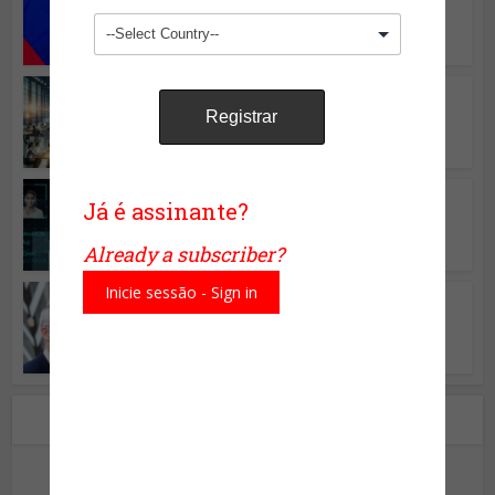
Equilíbrio de forças: Otan x
Rússia
Notícias em Destaque
•
Tecnologia
Inteligência artificial e
mercado de trabalho:...
Notícias em Destaque
•
Tecnologia
Já é assinante?
IA já foi usada em eleições
pelo mundo
Already a subscriber?
Inicie sessão - Sign in
Notícias em Destaque
Quem será o novo líder da
NATO?
Sobre o autor