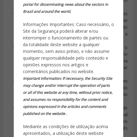
plataforma Discord, onde se reuniram pessoas com
portal for disseminating news about the sectors in
ideais semelhantes.
Brazil and around the world.
Ali, eles compartilhavam a intenção de cometer atos
extremistas, como automutilação, mutilação e morte
Informações Importantes: Caso necessário, o
de animais, difusão de propaganda nazista, instigação
Site da Segurança poderá alterar e/ou
e prática de massacres em escolas, bem como a
interromper o funcionamento de partes ou
partilha e venda de pornografia infantil.
da totalidade deste website a qualquer
Além de usar diferentes identidades e perfis online, o
momento, sem aviso prévio, e não assume
jovem português planejou quatro massacres no
qualquer responsabilidade pelo conteúdo e
Brasil, incluindo ataques a escolas e contra uma
opiniões expressos nos artigos e
pessoa em situação de rua, com a intenção de filmar
comentários publicados no website.
e transmitir os eventos na plataforma Discord.
Important Information: If necessary, the Security Site
Três dos ataques foram impedidos pelas autoridades
may change and/or interrupt the operation of parts
antes que pudessem ser executados, graças à ação
or all of this website at any time, without prior notice,
colaborativa das polícias brasileira e portuguesa e do
and assumes no responsibility for the content and
próprio Discord, que ajudou nas investigações.
opinions expressed in the articles and comments
No entanto, um dos ataques resultou na morte de
published on the website .
Giovanna Bezerra, que foi baleada na Escola Estadual
Sapopemba, na zona leste de São Paulo, em outubro
Mediante as condições de utilização acima
de 2023, por um jovem de 16 anos. Outras três
apresentados, a utilização deste website
pessoas ficaram feridas.