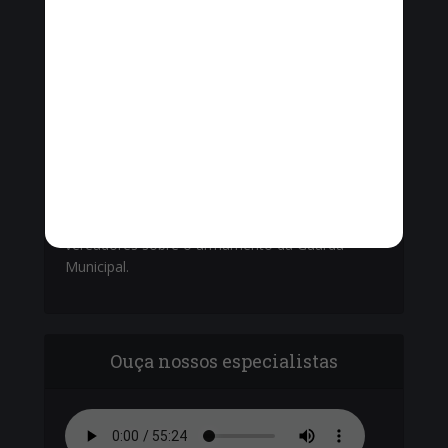
Vinícius Cavalcante, o Secretário de Ordem
Pública - Cel. Paulo Amêndola debatem com
vereadores sobre o armamento da Guarda
Municipal.
Ouça nossos especialistas