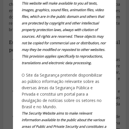
This website will make available to you all texts,
chamou atenção para os desafios enfrentados pela polícia
images, graphics, sound files, animation files, video
em investigar
crimes cibernéticos
transnacionais. As ações
files, which are in the public domain and others that
do jovem — que não teve seu nome revelado — teriam
resultado em parte na trágica morte da estudante
are protected by copyright and other intellectual
brasileira Giovanna Bezerra, de 17 anos.
property protection laws, always with citation of
sources. All rights are reserved. These objects may
Estudante português comandava ações no Brasil
not be copied for commercial use or distribution, nor
pelo Discord:
may they be modified or reposted to other websites.
This provision applies specifically to reproductions,
Identificado como simpatizante e disseminador das
translations and electronic data processing.
ideias nazistas, o jovem alternava sua residência entre
as cidades de Santa Maria da Feira e Gondomar,
O Site da Segurança pretende disponibilizar
conhecidas por suas características históricas e
ao público informação relevante sobre as
paisagísticas.
diversas áreas da Segurança Pública e
A colaboração entre as autoridades brasileiras e
Privada e constitui um portal para a
portuguesas foi crucial para desmantelar as
divulgação de notícias sobre os setores no
operações do criminoso, que se valia da
Brasil e no Mundo.
plataforma
Discord
para coordenar seus planos.
The Security Website aims to make relevant
Segundo
comunicado
da Polícia Judiciária (PJ) de
information available to the public about the various
Portugal, o jovem criou e gerenciou um grupo na
areas of Public and Private Security and constitutes a