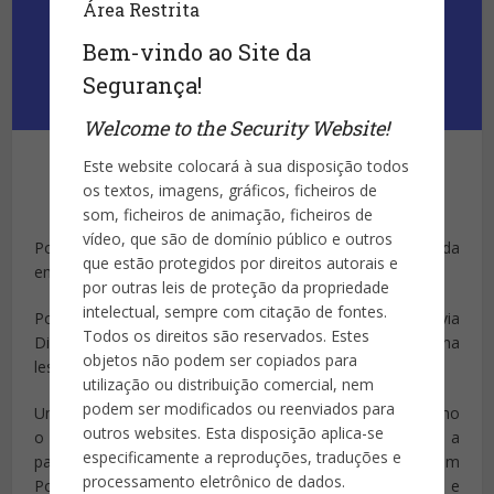
Área Restrita
Bem-vindo ao Site da
Segurança!
Welcome to the Security Website!
Este website colocará à sua disposição todos
os textos, imagens, gráficos, ficheiros de
Publicado por
Site da Segurança
som, ficheiros de animação, ficheiros de
vídeo, que são de domínio público e outros
Por:
Ana Luiza Figueiredo
08/05/2024 11h51, atualizada
que estão protegidos por direitos autorais e
em 08/05/2024 15h15
por outras leis de proteção da propriedade
intelectual, sempre com citação de fontes.
Português de 17 anos coordenou ataques no Brasil via
Todos os direitos são reservados. Estes
Discord, resultando na morte de uma adolescente na zona
objetos não podem ser copiados para
leste de São Paulo.
utilização ou distribuição comercial, nem
podem ser modificados ou reenviados para
Um estudante português de 17 anos foi descoberto como
outros websites. Esta disposição aplica-se
o cérebro por trás de
crimes
de ódio no Brasil, operando a
especificamente a reproduções, traduções e
partir de pequenas cidades próximas ao Porto, em
processamento eletrônico de dados.
Portugal. Sua prisão chocou as comunidades locais e