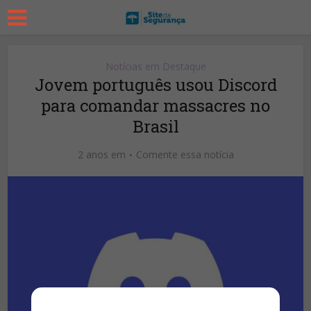
Notícias em Destaque
Jovem português usou Discord
para comandar massacres no
Brasil
2 anos em
Comente essa notícia