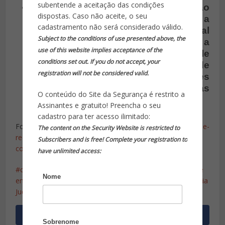
subentende a aceitação das condições
A PJ disse ter iniciado a investigação
dispostas. Caso não aceite, o seu
com urgência, reconhecendo a
cadastramento não será considerado válido.
gravidade das suspeitas e o potencial
Subject to the conditions of use presented above, the
risco representado pelo jovem. Com a
use of this website implies acceptance of the
manutenção da prisão preventiva, ele
conditions set out. If you do not accept, your
pode enfrentar acusações de
registration will not be considered valid.
homicídio e outros 11 crimes
relacionados às suas
O conteúdo do Site da Segurança é restrito a
atividades
online
.
Assinantes e gratuito! Preencha o seu
cadastro para ter acesso ilimitado:
Fonte:
https://olhardigital.com.br/2024/05/08/internet-e-
The content on the Security Website is restricted to
redes-sociais/jovem-portugues-usou-discord-para-
Subscribers and is free! Complete your registration to
comandar-massacres-no-brasil/
have unlimited access:
crimes cibernéticos transnacionais
Discord
masacre
Nome
em escolas
pedofilia
Polícia Federal Brasileira
Polícia
Judiciária Portuguesa
Sobrenome