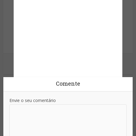
Site da Segurança
Informação para sua proteção!
Ver outras postagens
Comente
Envie o seu comentário