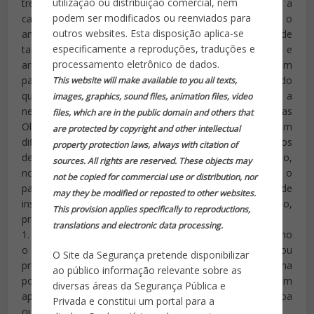
utilização ou distribuição comercial, nem
treinados se tornam sensores capazes de multiplicar a
podem ser modificados ou reenviados para
capacidade de detecção da inteligência, voltada para o
outros websites. Esta disposição aplica-se
antiterrorismo; e num país onde a criminalidade dispõe de
especificamente a reproduções, traduções e
tamanha quantidade de explosivos comerciais e
processamento eletrônico de dados.
armamentos militares e os emprega cotidianamente; num
país onde o policiamento das fronteiras é pouco mais do
This website will make available to you all texts,
que simbólico; num país que se dispõe a liberar a
images, graphics, sound files, animation files, video
necessidade de vistos para os visitantes às vésperas das
files, which are in the public domain and others that
Olimpíadas e onde terroristas internacionais não teriam
are protected by copyright and other intellectual
dificuldade de contrabandear ou adquirir todos os meios
property protection laws, always with citation of
de que necessitam para a execução de um atentado,
sources. All rights are reserved. These objects may
nossa população já deveria estar sendo instruída sobre o
not be copied for commercial use or distribution, nor
papel que lhe cabe há muito tempo! No desejo de
may they be modified or reposted to other websites.
instrumentalizar as pessoas em face do terrorismo,
This provision applies specifically to reproductions,
preparamos essas dicas que seguem abaixo:
translations and electronic data processing.
1. O que é Terrorismo? Ele pode pode ser explicado como
o uso ilegal da força ou violência contra pessoas ou
O Site da Segurança pretende disponibilizar
propriedades para intimidar ou coagir um governo, uma
ao público informação relevante sobre as
população civil ou um segmento dessa população, em
diversas áreas da Segurança Pública e
apoio a objetivos políticos, sociais ou religiosos da pessoa
Privada e constitui um portal para a
ou do grupo que dele lança mão.