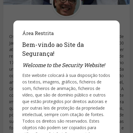
Publicado por
Vinícius Cavalcante
Área Restrita
Os Jogos Olímpicos de 2016 irão acontecer no Rio de
Janeiro entre 5 e 21 de agosto de 2016, reunirão 10.500
Bem-vindo ao Site da
atletas de 206 países. Já as Paralimpíadas vão ser
Segurança!
realizadas de 7 a 18 de setembro, com 4.350 atletas de
179 países. O Brasil está inserido no contexto global como
Welcome to the Security Website!
um país pacífico; contudo ele não está a salvo da
Este website colocará à sua disposição todos
ocorrência de atos terroristas. Na conscientização
os textos, imagens, gráficos, ficheiros de
antiterrorismo estamos muito atrás de países como Israel,
som, ficheiros de animação, ficheiros de
Grã-Bretanha, Espanha ou Estados Unidos. A
vídeo, que são de domínio público e outros
conscientização da população civil é extremamente
que estão protegidos por direitos autorais e
importante, tanto para a proteção indivíduos quanto para
por outras leis de proteção da propriedade
que, alertas acerca da maneira de agir dos terroristas,
intelectual, sempre com citação de fontes.
possam detectar e reportar quaisquer indícios de
Todos os direitos são reservados. Estes
suspeição, permitindo uma reação muito mais efetiva das
objetos não podem ser copiados para
forças de segurança. Os cidadãos conscientizados e