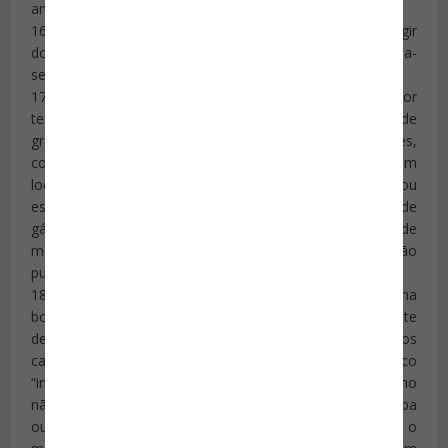
anormalidade.
16. No caso de ataques com armas de fogo, busque fugir
do local dos disparos ou, caso não seja possível, esconda-
se dos atiradores.
17. As bombas são um instrumento muito empregado por
terroristas. Bombas poder ser colocadas em locais de
grande movimentação de público (como saguões,
corredores, calçadões), bem como ser instaladas em
locais estratégicos como transformadores, geradores ou
estações de controle de energia, próximo a estoques de
gás ou combustíveis, painéis de controle, salas de
máquinas e praticamente todo lugar onde sua detonação
puder ampliar danos ou mortes.
18. Embora possam ser camufladas, normalmente uma
bomba será um objeto suspeito, que aparentemente
destoe na paisagem de um referido local. Na maioria dos
casos, será uma caixa, pacote, mala, mochila ou saco
“inocentes”, aparentemente esquecidos no local. Como
não se pode saber se se trata realmente de uma bomba
ou (no caso de ser mesmo um artefato explosivo) como o