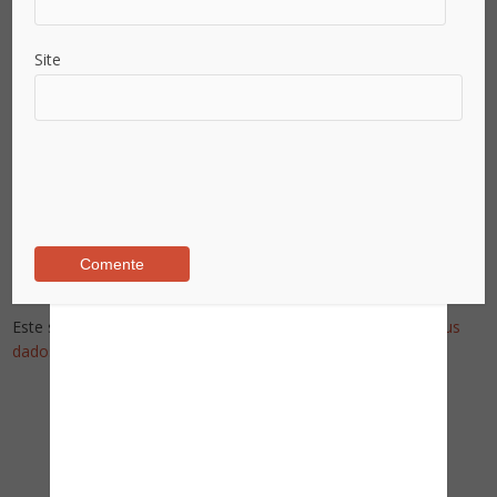
Site
Este site utiliza o Akismet para reduzir spam.
Saiba como seus
dados em comentários são processados
.
Pesquise no Site