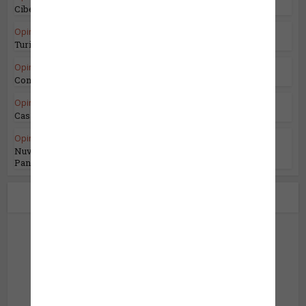
Cibersegurança no Domínio Espacial
Opinião do Especialista
Turismo e o Mercado Sénior
Opinião do Especialista
Convenções e Centros de Convenções
Opinião do Especialista
Casamentos são eventos de verão
Opinião do Especialista
•
Segurança da Informação
Nuvens Tempestuosas: Navegando pelo
Panorama Complexo...
Sobre o autor