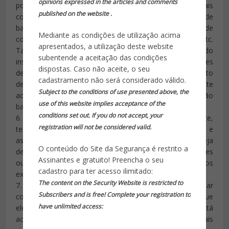
opinions expressed in the articles and comments
possam atacar sem serem previamente detectados, tais
published on the website .
como aeroportos, estações rodoviárias, ferroviárias, de
barcas, metrôs, shopping centers, eventos com grande
Mediante as condições de utilização acima
concentração de público, hotéis, pontos turísticos etc.
apresentados, a utilização deste website
Também costumam agir contra a infra-estrutura, atacando
subentende a aceitação das condições
instalações de geração e distribuição de energia, estações
dispostas. Caso não aceite, o seu
de tratamento e rede de água, estações de bombeamento
cadastramento não será considerado válido.
de gás, gasodutos etc. Locais abertos, facilmente
Subject to the conditions of use presented above, the
acessíveis ao público e onde não haja revista rigorosa são
use of this website implies acceptance of the
bastante apreciados como alvos para terroristas.
conditions set out. If you do not accept, your
6. Que armas os terroristas utilizam? Modernamente,
registration will not be considered valid.
terroristas vem empregando largamente armas de fogo e
as empregando em locais onde a segurança seja
O conteúdo do Site da Segurança é restrito a
deficiente e não haja risco de revide por parte de agentes
Assinantes e gratuito! Preencha o seu
ou de cidadãos armados. Também fazem uso de artefatos
cadastro para ter acesso ilimitado:
explosivos, venenos, substâncias radioativas etc.
The content on the Security Website is restricted to
7. Como lidar com o fenômeno? A melhor maneira de lidar
Subscribers and is free! Complete your registration to
com um incidente terrorista é tentar preveni-lo antes que
have unlimited access:
ele ocorra. As pessoas precisam estar atentas ao que está
acontecendo à sua volta, buscando detectar eventuais