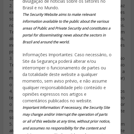
divulgação de notícias sobre os setores no
2. Como identificar um terrorista? A história nos traz
Brasil e no Mundo.
exemplos dos e terroristas das mais diversas classes
The Security Website aims to make relevant
sociais, grupos étnicos, culturas e religiões e não devemos
information available to the public about the various
nos deixar levar por estereótipos ou preconceitos.
areas of Public and Private Security and constitutes a
Terroristas são pessoas para quem os objetivos a serem
portal for disseminating news about the sectors in
alcançados justificam o emprego de quaisquer meios,
Brazil and around the world.
independentemente do quão covardes ou violentos eles
possam ser.
Informações Importantes: Caso necessário, o
3. Como diferenciar terrorismo de crime comum? No
Site da Segurança poderá alterar e/ou
Terrorismo, sequestros, assassinatos, dano ao patrimônio
interromper o funcionamento de partes ou
e desmoralizações são empregados segundo a
da totalidade deste website a qualquer
metodologia de “agir contra um e intimidar (ou aterrorizar)
momento, sem aviso prévio, e não assume
o maior número possível de pessoas”.
qualquer responsabilidade pelo conteúdo e
4. Como agem os terroristas? A maneira de agir dos
opiniões expressos nos artigos e
terroristas por vezes é copiada por outros agentes, como
comentários publicados no website.
o crime organizado, indivíduos desequilibrados e até por
Important Information: If necessary, the Security Site
movimentos reivindicatórios de caráter declaradamente
may change and/or interrupt the operation of parts
social.
or all of this website at any time, without prior notice,
5. Quais são os alvos mais visados? Terroristas procuram
and assumes no responsibility for the content and
alvos de grande visibilidade, que eles preferencialmente