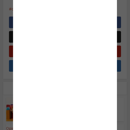
conscientização
terrorismo
Leia também
Opinião do Especialista
Compras: o passa tempo
número um do turismo!
Opinião do Especialista
•
Segurança da Informação