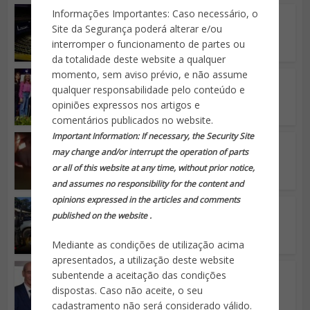
Informações Importantes: Caso necessário, o
Segurança Pública
Educação, saúde e
Site da Segurança poderá alterar e/ou
segurança pública estão
interromper o funcionamento de partes ou
ameaçadas...
da totalidade deste website a qualquer
momento, sem aviso prévio, e não assume
Segurança Pública
qualquer responsabilidade pelo conteúdo e
Ministro da Justiça lança
Programa Nacional de...
opiniões expressos nos artigos e
comentários publicados no website.
Important Information: If necessary, the Security Site
Segurança Pública
may change and/or interrupt the operation of parts
Mais um episódio da
‘guerra’ do RJ
or all of this website at any time, without prior notice,
and assumes no responsibility for the content and
opinions expressed in the articles and comments
Segurança Pública
published on the website .
Operação Hórus apreende
43 toneladas de drogas e
causa...
Mediante as condições de utilização acima
apresentados, a utilização deste website
Segurança Pública
subentende a aceitação das condições
MJSP e GSI discutem
dispostas. Caso não aceite, o seu
medidas de
cadastramento não será considerado válido.
fortalecimento de...