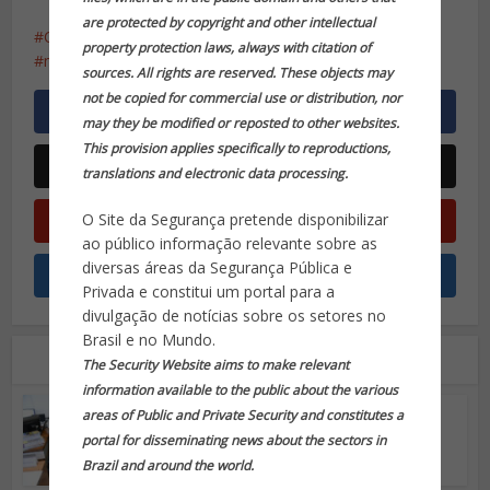
are protected by copyright and other intellectual
Coronavírus
Covid 19
Fake News
golpe
property protection laws, always with citation of
ministério da saúde
whatsapp
sources. All rights are reserved. These objects may
not be copied for commercial use or distribution, nor
may they be modified or reposted to other websites.
This provision applies specifically to reproductions,
translations and electronic data processing.
O Site da Segurança pretende disponibilizar
ao público informação relevante sobre as
diversas áreas da Segurança Pública e
Privada e constitui um portal para a
divulgação de notícias sobre os setores no
Brasil e no Mundo.
Leia também
The Security Website aims to make relevant
information available to the public about the various
Opinião do Especialista
•
Segurança Pública
areas of Public and Private Security and constitutes a
Crime Organizado mais
portal for disseminating news about the sectors in
uma vez cogita uso de
Brazil and around the world.
bombas no...