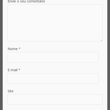
Envie o seu comentário
Email
*
Senha
*
Nome
*
Confirmar Senha
*
E-mail
*
Área de Atuação
Site
País