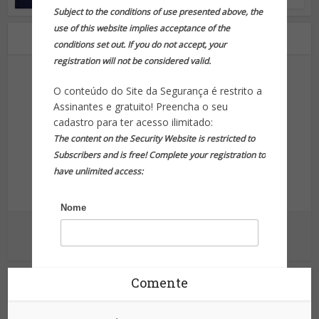
Subject to the conditions of use presented above, the
use of this website implies acceptance of the
Sobre o autor
conditions set out. If you do not accept, your
registration will not be considered valid.
O conteúdo do Site da Segurança é restrito a
Assinantes e gratuito! Preencha o seu
cadastro para ter acesso ilimitado:
The content on the Security Website is restricted to
Site da Segurança
Subscribers and is free! Complete your registration to
have unlimited access:
Informação para sua proteção!
Nome
Ver outras postagens
Sobrenome
Comente