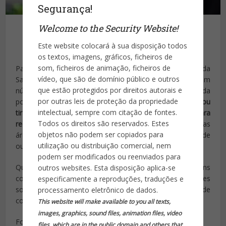
Segurança!
Welcome to the Security Website!
Este website colocará à sua disposição todos
Publicado por
Site da Segurança
os textos, imagens, gráficos, ficheiros de
som, ficheiros de animação, ficheiros de
Para combater as Fake News sobre saúde, o Ministério da
vídeo, que são de domínio público e outros
Saúde, de forma inovadora, está disponibilizando um
que estão protegidos por direitos autorais e
número de WhatsApp para envio de mensagens da
por outras leis de proteção da propriedade
população. Vale destacar que
o canal não será um SAC ou
intelectual, sempre com citação de fontes.
tira dúvidas
dos usuários, mas um
espaço exclusivo para
Todos os direitos são reservados. Estes
receber informações virais
, que serão apuradas pelas
objetos não podem ser copiados para
áreas técnicas e respondidas oficialmente se são verdade
utilização ou distribuição comercial, nem
ou mentira.
podem ser modificados ou reenviados para
Qualquer cidadão poderá enviar gratuitamente mensagens
outros websites. Esta disposição aplica-se
com imagens ou textos que tenha recebido nas redes
especificamente a reproduções, traduções e
sociais para confirmar se a informação procede, antes de
processamento eletrônico de dados.
continuar compartilhando. O número é
(61)99289-4640
This website will make available to you all texts,
images, graphics, sound files, animation files, video
Fonte: saude.gov.br
files, which are in the public domain and others that