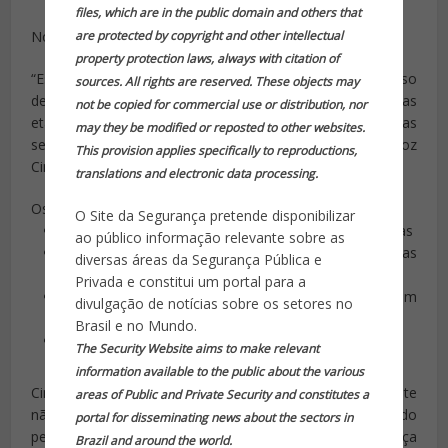
files, which are in the public domain and others that
No período, 1.561 veículos foram recuperados.
are protected by copyright and other intellectual
property protection laws, always with citation of
“Esse plano contém basicamente os objetivos do processo
sources. All rights are reserved. These objects may
de transição premissas, metas, modelo de governança, as
not be copied for commercial use or distribution, nor
etapas e as tarefas a serem realizadas por cada uma das
may they be modified or reposted to other websites.
secretarias”, afirmou o general Braga Netto. O porta-voz
This provision applies specifically to reproductions,
Cinelli faz coro.
translations and electronic data processing.
Os pontos principais incluem, segundo Cinelli:
O Site da Segurança pretende disponibilizar
Continuar com o trabalho de saneamento das polícias
ao público informação relevante sobre as
Identificar gargalos administrativos para que as
diversas áreas da Segurança Pública e
aquisições sejam feitas “de modo republicano”
Privada e constitui um portal para a
Fortalecer as polícias como órgãos de Estado, “sem
divulgação de notícias sobre os setores no
interferência política”
Brasil e no Mundo.
Aumentar a autoestima dos policiais
The Security Website aims to make relevant
information available to the public about the various
Cinelli ressaltou que o modelo de ocupação permanente
areas of Public and Private Security and constitutes a
não funcionam. “O Estado do Rio não pode ser tutelado
portal for disseminating news about the sectors in
pelo Exército para sempre. São os órgãos de segurança
Brazil and around the world.