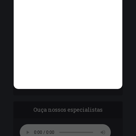
Vinícius Cavalcante, o Secretário de Ordem
Pública - Cel. Paulo Amêndola debatem com
vereadores sobre o armamento da Guarda
Municipal.
Ouça nossos especialistas