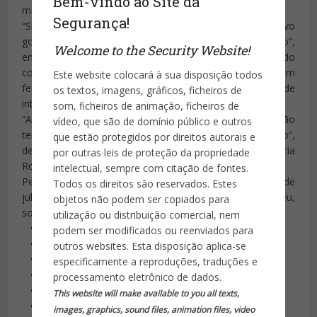
Bem-vindo ao Site da
medidas já estão em vigor.
Segurança!
“Sim, assinamos”, confirmou Pezão ao
G1
. “O novo
governador vai receber esse plano e fazer a transição”,
Welcome to the Security Website!
emendou. Segundo ele, apesar de o Rio ter sido
comparado por Jungmann a um paciente que ainda tem
Este website colocará à sua disposição todos
febre, o Estado teve melhoras na segurança no período de
os textos, imagens, gráficos, ficheiros de
intervenção.
som, ficheiros de animação, ficheiros de
“Avançamos muito e recebemos investimentos que não
vídeo, que são de domínio público e outros
teríamos condições de fazer durante muito tempo”,
que estão protegidos por direitos autorais e
destacou Pezão. “É impressionante o que a Polícia
por outras leis de proteção da propriedade
Rodoviária Federal apreendeu nesse período”, lembrou.
intelectual, sempre com citação de fontes.
Pezão se refere à Operação Égide, da PRF, que de 10 de
Todos os direitos são reservados. Estes
julho de 2017 a 5 de julho de 2018 prendeu ou apreendeu,
objetos não podem ser copiados para
somente no Estado do Rio:
utilização ou distribuição comercial, nem
3.230 suspeitos
podem ser modificados ou reenviados para
12,6 toneladas de maconha
outros websites. Esta disposição aplica-se
1,2 tonelada de cocaína e crack
especificamente a reproduções, traduções e
464 armas de fogo, entre 62 fuzis e 298 pistolas
processamento eletrônico de dados.
107 mil projéteis
This website will make available to you all texts,
9 milhões de pacotes de cigarro
images, graphics, sound files, animation files, video