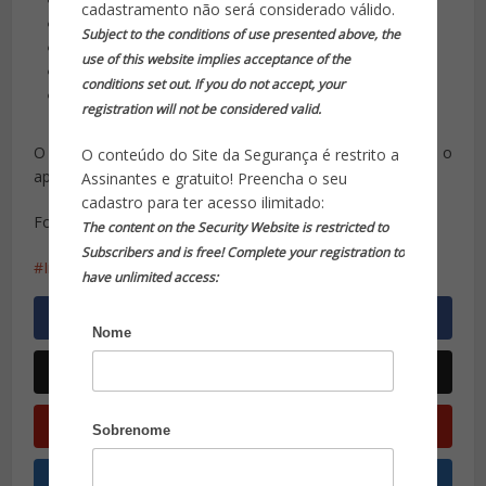
aumento de 105% das mortes em ações policiais;
cadastramento não será considerado válido.
aumento de 9% nos homicídios dolosos;
Subject to the conditions of use presented above, the
queda de 29% no roubo de veículos;
use of this website implies acceptance of the
queda de 61% nos latrocínios;
conditions set out. If you do not accept, your
queda de 19% no roubo de carga.
registration will not be considered valid.
O número de tiroteios aumentou 61%, segundo o
O conteúdo do Site da Segurança é restrito a
aplicativo Fogo Cruzado.
Assinantes e gratuito! Preencha o seu
cadastro para ter acesso ilimitado:
Fonte: G1
The content on the Security Website is restricted to
Subscribers and is free! Complete your registration to
Intervenção Militar Rio
have unlimited access:
Nome
Sobrenome