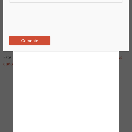
Este site utiliza o Akismet para reduzir spam.
Saiba como seus
dados em comentários são processados
.
Pesquise no Site
Assine nossa newsletter!