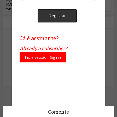
MJSP e GSI discutem medidas de
fortalecimento de...
Sobre o autor
Já é assinante?
Already a subscriber?
Inicie sessão - Sign in
Site da Segurança
Informação para sua proteção!
Ver outras postagens
Comente