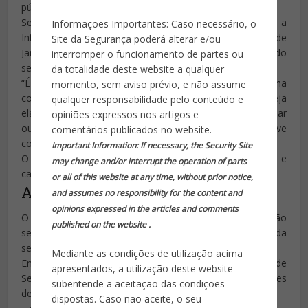
pública que têm essa prerrogativa.
Segundo o coronel, caso não tivesse sido decretada a
Informações Importantes: Caso necessário, o
Intervenção Federal na Segurança Pública do Rio de
Site da Segurança poderá alterar e/ou
Janeiro no início do ano, atualmente a situação do estado
interromper o funcionamento de partes ou
seria insustentável.
da totalidade deste website a qualquer
“É importante caracterizar que se nós não tivermos uma
momento, sem aviso prévio, e não assume
continuidade disso a partir de dezembro, qualquer que seja
qualquer responsabilidade pelo conteúdo e
ela – não estou dizendo que a intervenção deve continuar
opiniões expressos nos artigos e
ou a GLO [o regime de Garantia da Lei e Ordem] deve
comentários publicados no website.
continuar – isso é uma decisão política”, afirmou Cinelli.
Important Information: If necessary, the Security Site
O porta-voz destacou que índices de roubos de veículos e
may change and/or interrupt the operation of parts
cargas tiveram redução considerável.
or all of this website at any time, without prior notice,
A Intervenção
and assumes no responsibility for the content and
opinions expressed in the articles and comments
O regime foi decretado em fevereiro, quando o então
published on the website .
secretário, Roberto Sá, foi exonerado, e a cúpula da
segurança passou para o comando das Forças Armadas.
Mediante as condições de utilização acima
Entre os índices divulgados anteriormente pelo Instituto de
apresentados, a utilização deste website
Segurança Pública (ISP), na comparação entre os meses
subentende a aceitação das condições
de julho de 2017 e julho de 2018, destacam-se:
dispostas. Caso não aceite, o seu