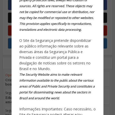
property protection laws, always with citation of
sources. All rights are reserved. These objects may
not be copied for commercial use or distribution, nor
may they be modified or reposted to other websites.
This provision applies specifically to reproductions,
translations and electronic data processing.
O Site da Segurança pretende disponibilizar
ao público informação relevante sobre as
diversas áreas da Segurança Pública e
Privada e constitui um portal para a
Leia também
divulgação de notícias sobre os setores no
Brasil e no Mundo.
The Security Website aims to make relevant
Opinião do Especialista
•
Segurança Pública
Crime Organizado mais uma vez cogita uso de
information available to the public about the various
bombas no...
areas of Public and Private Security and constitutes a
portal for disseminating news about the sectors in
Segurança Pública
Educação, saúde e segurança pública estão
Brazil and around the world.
ameaçadas...
Informações Importantes: Caso necessário, o
Segurança Pública
Site da Segurança poderá alterar e/ou