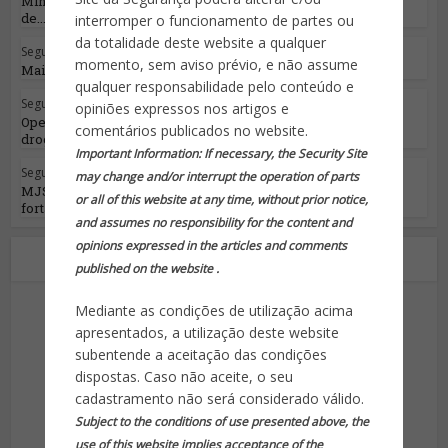
Ministro da Justiça lança Programa Nacional
de...
interromper o funcionamento de partes ou
da totalidade deste website a qualquer
Segurança Pública
momento, sem aviso prévio, e não assume
Mais um episódio da ‘guerra’ do RJ
qualquer responsabilidade pelo conteúdo e
Segurança Pública
opiniões expressos nos artigos e
Operação Hórus apreende 43 toneladas de
comentários publicados no website.
drogas e causa...
Important Information: If necessary, the Security Site
Segurança Pública
may change and/or interrupt the operation of parts
MJSP e GSI discutem medidas de
or all of this website at any time, without prior notice,
fortalecimento de...
and assumes no responsibility for the content and
opinions expressed in the articles and comments
Sobre o autor
published on the website .
Mediante as condições de utilização acima
apresentados, a utilização deste website
subentende a aceitação das condições
dispostas. Caso não aceite, o seu
cadastramento não será considerado válido.
Subject to the conditions of use presented above, the
Site da Segurança
use of this website implies acceptance of the