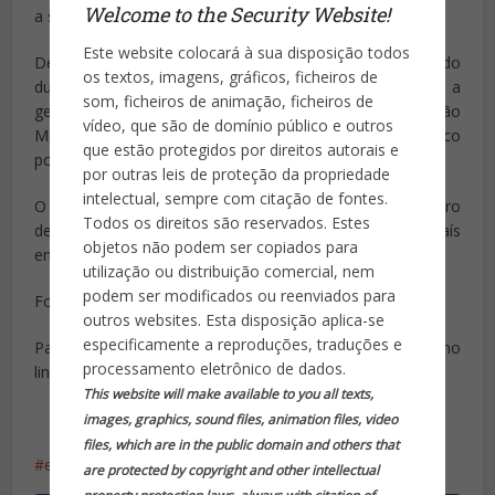
Welcome to the Security Website!
a ser feita há 23 anos.
Este website colocará à sua disposição todos
De lá para cá, um em cada cinco PMs foi morto ou ferido
os textos, imagens, gráficos, ficheiros de
durante o trabalho ou por causa dele. E fica ainda pior se a
som, ficheiros de animação, ficheiros de
gente contar só os policiais da capital e Região
vídeo, que são de domínio público e outros
Metropolitana. O número dobra para dois em cada cinco
que estão protegidos por direitos autorais e
policiais mortos ou feridos.
por outras leis de proteção da propriedade
intelectual, sempre com citação de fontes.
O percentual de policiais mortos no Rio supera o número
Todos os direitos são reservados. Estes
de militares americanos mortos nas guerras em que o país
objetos não podem ser copiados para
entrou no século 20.
utilização ou distribuição comercial, nem
podem ser modificados ou reenviados para
Fonte: Bom Dia Brasil: Edição do dia 10/04/2017
outros websites. Esta disposição aplica-se
especificamente a reproduções, traduções e
Para assistir à matéria no Youtube na íntegra clique no
processamento eletrônico de dados.
link: https://www.youtube.com/watch?v=Fh_FFxU7N_M
This website will make available to you all texts,
images, graphics, sound files, animation files, video
files, which are in the public domain and others that
estatística
PM do Rio
are protected by copyright and other intellectual