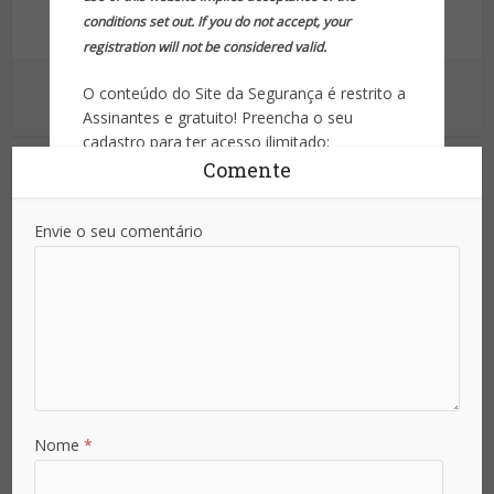
conditions set out. If you do not accept, your
Informação para sua proteção!
registration will not be considered valid.
Ver outras postagens
O conteúdo do Site da Segurança é restrito a
Assinantes e gratuito! Preencha o seu
cadastro para ter acesso ilimitado:
Comente
The content on the Security Website is restricted to
Subscribers and is free! Complete your registration to
have unlimited access:
Envie o seu comentário
Nome
Sobrenome
Nome
*
Email
*