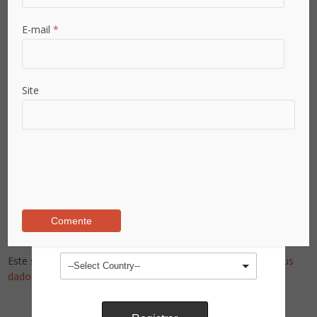
E-mail
*
Senha
*
Site
Confirmar Senha
*
Área de Atuação
País
Este site utiliza o Akismet para reduzir spam.
Saiba como seus
dados em comentários são processados
.