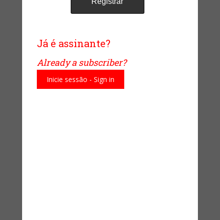
Pesquise no Site
Já é assinante?
Already a subscriber?
Assine nossa newsletter!
Inicie sessão - Sign in
Nome
*
Email
*
Segmentos
Dicas Gerais de Segurança