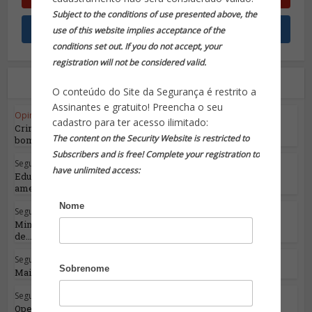
Subject to the conditions of use presented above, the
use of this website implies acceptance of the
conditions set out. If you do not accept, your
registration will not be considered valid.
Leia também
O conteúdo do Site da Segurança é restrito a
Assinantes e gratuito! Preencha o seu
Opinião do Especialista
•
Segurança Pública
cadastro para ter acesso ilimitado:
Crime Organizado mais uma vez cogita uso de
The content on the Security Website is restricted to
bombas no...
Subscribers and is free! Complete your registration to
Segurança Pública
have unlimited access:
Educação, saúde e segurança pública estão
ameaçadas...
Nome
Segurança Pública
Ministro da Justiça lança Programa Nacional
de...
Segurança Pública
Sobrenome
Mais um episódio da ‘guerra’ do RJ
Segurança Pública
Operação Hórus apreende 43 toneladas de