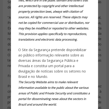
files, which are in the public domain and others that
Segurança. Não podemos ter mais crianças baleadas
are protected by copyright and other intellectual
dentro da escola”, disse o prefeito.
property protection laws, always with citation of
sources. All rights are reserved. These objects may
“A reunião vai ser com todos: Polícia Rodoviária Federal,
Polícia Federal, Força Nacional de Segurança, Marinha,
not be copied for commercial use or distribution, nor
Exército, Aeronáutica, Polícia Civil, Polícia Militar e Guarda
may they be modified or reposted to other websites.
Municipal. Vamos discutir as questões de segurança da
This provision applies specifically to reproductions,
nossa cidade. É bem verdade que não é responsabilidade
translations and electronic data processing.
do prefeito, a execução da segurança é uma questão do
estado, mas quero conversar com eles sobre um projeto.
O Site da Segurança pretende disponibilizar
O Rio não pode continuar do jeito que está. Precisamos
ao público informação relevante sobre as
ter um plano de segurança e vou ouvir deles as medidas
diversas áreas da Segurança Pública e
necessárias para que isso ocorra”, disse o prefeito.
Privada e constitui um portal para a
divulgação de notícias sobre os setores no
Fonte: http://g1.globo.com
Brasil e no Mundo.
The Security Website aims to make relevant
Porém, o deputado estadual Flávio Bolsonaro (PSC-RJ) faz
information available to the public about the various
crítica à ideia do Prefeito. Segundo ele, a argamassa à
areas of Public and Private Security and constitutes a
prova de balas que o prefeito do Rio, Marcelo Crivella,
portal for disseminating news about the sectors in
promete usar para proteger escolas em áreas de
Brazil and around the world.
risco pode ter o efeito contrário.Isso porque as escolas