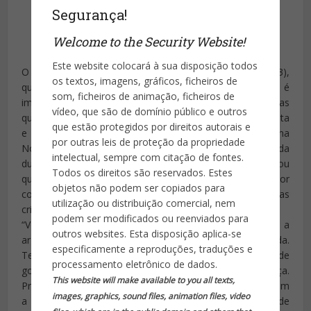
Segurança!
Welcome to the Security Website!
Publicado por
Site da Segurança
Este website colocará à sua disposição todos
O Prefeito Marcelo Crivella disse nesta segunda-feira (3),
os textos, imagens, gráficos, ficheiros de
que aguarda a chegada de uma argamassa especial, que é
som, ficheiros de animação, ficheiros de
importada, para construir muros que vão proteger escolas
vídeo, que são de domínio público e outros
que funcionam em áreas de risco, como a Escola Jornalista
que estão protegidos por direitos autorais e
e Escritor Daniel Piza, na Fazenda Botafogo, na Zona
por outras leis de proteção da propriedade
Norte, onde uma aluna de 13 anos morreu ao ser baleada
intelectual, sempre com citação de fontes.
durante aula de educação física na quadra. Ele destacou
Todos os direitos são reservados. Estes
que tem 20 escolas sem aulas nesta segunda-feira, por
objetos não podem ser copiados para
conta de alguma ação que coloque em risco a vida das
utilização ou distribuição comercial, nem
crianças.
podem ser modificados ou reenviados para
“Vou fazer o muro nas escolas assim que chegar a
outros websites. Esta disposição aplica-se
argamassa especial que é importada e que já foi pedida.
especificamente a reproduções, traduções e
Temos hoje 20 escolas que estão paradas. Ninguém pode
processamento eletrônico de dados.
governar uma cidade nessas condições, sem segurança.
This website will make available to you all texts,
Precisamos rever isso. É importante discutirmos isso com
images, graphics, sound files, animation files, video
a sociedade, com a polícia, com a Força Nacional de