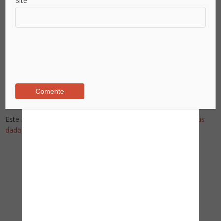
Site
Este site utiliza o Akismet para reduzir spam.
Saiba como seus
dados em comentários são processados
.
Pesquise no Site