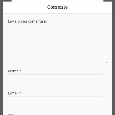
Comente
Envie o seu comentário
Já é assinante?
Already a subscriber?
Inicie sessão - Sign in
Nome
*
E-mail
*