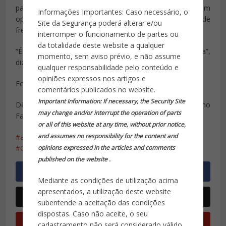
passariam a ser usadas como bunker do tráfico em
Informações Importantes: Caso necessário, o
operações policiais, colocando os estudantes na linha de
Site da Segurança poderá alterar e/ou
frente do tiro.
interromper o funcionamento de partes ou
da totalidade deste website a qualquer
“É uma política de segurança absolutamente equivocada”,
momento, sem aviso prévio, e não assume
diz.
qualquer responsabilidade pelo conteúdo e
opiniões expressos nos artigos e
Fonte: http://veja.abril.com.br/
comentários publicados no website.
Important Information: If necessary, the Security Site
Dê a sua opinião aqui ou na nossa página no
may change and/or interrupt the operation of parts
Facebook: https://www.facebook.com/sitedaseguranca/
or all of this website at any time, without prior notice,
and assumes no responsibility for the content and
argamassa especial
Bolsonaro
bunker do tráfico
opinions expressed in the articles and comments
Crivella
Prefeito do Rio
proteção para escolas
published on the website .
Mediante as condições de utilização acima
apresentados, a utilização deste website
subentende a aceitação das condições
dispostas. Caso não aceite, o seu
cadastramento não será considerado válido.