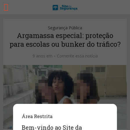
Segurança Pública
Argamassa especial: proteção
para escolas ou bunker do tráfico?
9 anos em
Comente essa notícia
Área Restrita
Bem-vindo ao Site da