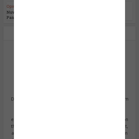
Opinião do Especialista
•
Segurança da Informação
Nuvens Tempestuosas: Navegando pelo
Panorama Complexo...
Sobre o autor
Peter Tarlow
Dr. Peter Tarlow, PH.D, Founder and President of Tourism
& More
Dr. Peter E. Tarlow is a world-renowned speaker and
expert specializing in the impact of crime and terrorism on
the tourism industry, event and tourism risk management,
and economic development. Since 1990, Tarlow has been