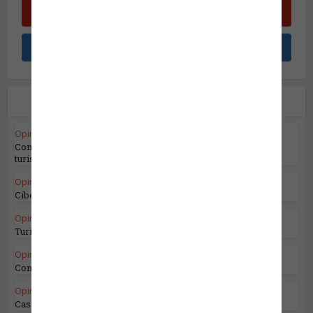
Leia também
Opinião do Especialista
Compras: o passa tempo número um do
turismo!
Opinião do Especialista
•
Segurança da Informação
Cibersegurança no Domínio Espacial
Opinião do Especialista
Turismo e o Mercado Sénior
Opinião do Especialista
Convenções e Centros de Convenções
Opinião do Especialista
Casamentos são eventos de verão