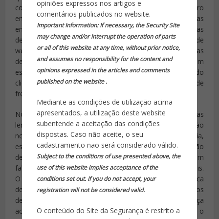
opiniões expressos nos artigos e
companhias aéreas uma grande quantidade de dinheiro
comentários publicados no website.
em salários sendo criados…. O risco que estas
Important Information: If necessary, the Security Site
empresas terão de considerar é que os turistas
may change and/or interrupt the operation of parts
desenvolvem relacionamentos com as pessoas em vez de
or all of this website at any time, without prior notice,
web sites. Quando o turismo e as empresas
and assumes no responsibility for the content and
de viagens conduzirem as pessoas para sites, eles devem
opinions expressed in the articles and comments
estar prontos para aceitar que a fidelidade do
published on the website .
cliente diminuirá e as ações de seu pessoal da linha de
frente se tornarão ainda mais importantes.
Mediante as condições de utilização acima
apresentados, a utilização deste website
Nós podemos falar sobre educar os nossos clientes, mas
subentende a aceitação das condições
lembre-se que eles não são nossos estudantes, são
dispostas. Caso não aceite, o seu
nossos clientes. Com demasiada frequência,
cadastramento não será considerado válido.
especialmente em visitas guiadas, temos a falsa noção
Subject to the conditions of use presented above, the
de que nossos clientes são nossos alunos. Guias precisam
use of this website implies acceptance of the
falar menos e permitir os visitantes a experimentar mais.
O adulto médio, em turnê, para de ouvir depois de cerca
conditions set out. If you do not accept, your
de 5-7 minutos. De uma maneira semelhante muitos
registration will not be considered valid.
departamentos de polícia e organizações de segurança
O conteúdo do Site da Segurança é restrito a
acreditam erroneamente que eles podem educar o