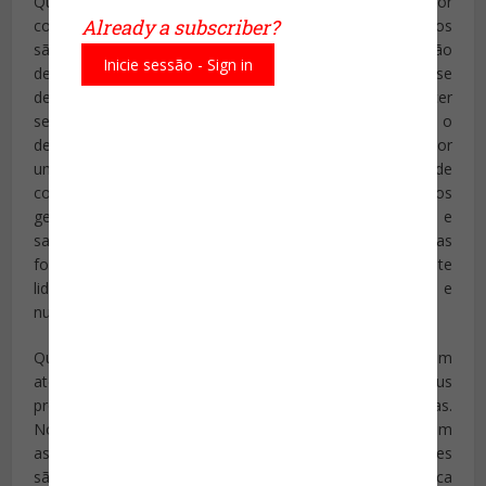
Quando em caso de dúvida, a coisa certa aazer é a melhor
Already a subscriber?
coisa a fazer. Não corte os detalhes porque os tempos
são difíceis. Este é o tempo para construir uma reputação
Inicie sessão - Sign in
de integridade, fazendo a coisa certa. Certifique-se
de dar valor ao dinheiro do seu cliente em vez de parecer
ser egoísta e ganancioso. O negócio da hospitalidade é o
de fazer para os outros, e nada anuncia e divulga melhor
um lugar do que dar algo extra num período de
constrição econômica. De maneira semelhante, os
gerentes nunca deveriam cortar seus subordinados e
salários antes de cortar o seu próprio. Se a redução nas
forças são necessárias, um gerente deveria pessoalmente
lidar com a situação, apresentar um adeus simbólico e
nunca estar ausente num dia de ausência de trabalho.
Quando as coisas vão mal, tenha calma. As pessoas vêm
até nós para obter tranquilidade e esquecer seus
problemas, não para aprender sobre nossos problemas.
Nossos clientes nunca deveriam ser sobrecarregados com
as nossas dificuldades econômicas. Lembre-se: eles
são nossos convidados e não nossos conselheiros. Ética