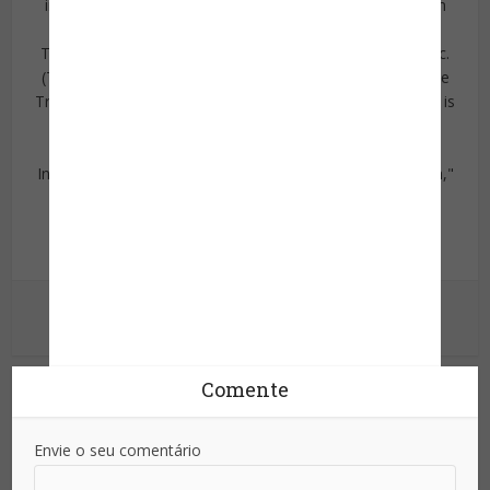
improve their tourism products and to train their tourism
security professionals.
Tarlow is a founder and president of Tourism & More Inc.
(T&M). He is a past president of the Texas Chapter of the
Travel and Tourism Research Association (TTRA). Tarlow is
a member of the International Editorial Boards of
"Turizam" published in Zagreb, Croatia, "Anatolia:
International Journal of Tourism and Hospitality Research,"
published in Turkey, and "Estudios y Perspectivas en
Turismo," published in Buenos Aires, Argentina, and
American Journal of Tourism Research.
Ver outras postagens
Comente
Envie o seu comentário