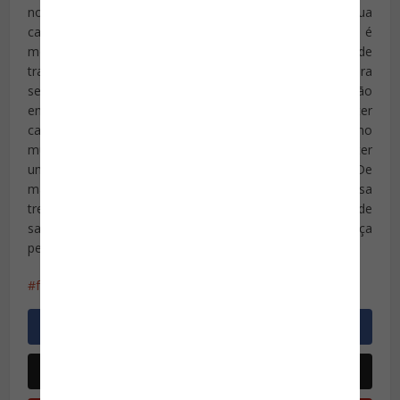
no turismo requer que a sua vida pessoal fique em sua
casa. Se você está agitado demais para trabalhar, é
melhor ficar em casa. Uma vez que esteja no local de
trabalho, no entanto, tenha a responsabilidade moral para
se concentrar nas necessidades dos nossos clientes e não
em nossas próprias necessidades. A melhor maneira de ter
calma em uma crise é estar preparado. Por exemplo, no
mundo pós 11 de setembro toda comunidade precisa ter
um plano de segurança do turismo. De
maneira semelhante, a sua comunidade ou atração precisa
treinar funcionários sobre como lidar com os riscos de
saúde, mudanças de viagem, e questões de segurança
pessoal.
fundamentos
segurança
turismo