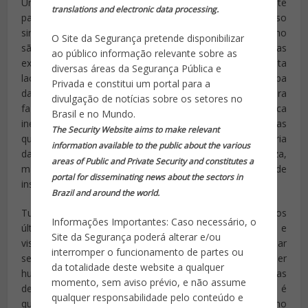
Um sorriso é universal. Talvez a técnica mais importante
translations and electronic data processing.
para aprender no turismo é como sorrir. Um sorriso
sincero pode compensar muitos erros. Viagens e turismo
O Site da Segurança pretende disponibilizar
são construídos em torno de princípios de altas
ao público informação relevante sobre as
expectativas, muitos dos quais nunca se conhecem. Esta
diversas áreas da Segurança Pública e
lacuna entre a imagem e a realidade nem sempre é culpa
Privada e constitui um portal para a
da indústria. Há pouco o que a indústria pode fazer para
divulgação de notícias sobre os setores no
fazer uma tempestade acabar ou para parar uma nevasca
Brasil e no Mundo.
inesperada. O que podemos fazer é mostrar às pessoas
The Security Website aims to make relevant
que nós nos importamos e somos criativo. A maioria
information available to the public about the various
das pessoas pode perdoar um ato da natureza,
areas of Public and Private Security and constitutes a
mas poucos clientes vão perdoar um estado de
portal for disseminating news about the sectors in
insensibilidade ou falta de cuidado e atenção.
Brazil and around the world.
Turismo É uma experiência orientada para o cliente. Nos
Informações Importantes: Caso necessário, o
últimos poucos anos muitos centros de turismo e
Site da Segurança poderá alterar e/ou
visitantes têm trabalhado duro com o objetivo de guiar
interromper o funcionamento de partes ou
seus clientes a partir de experiências centradas no ser
da totalidade deste website a qualquer
humano para experiências virtuais / online / experiências
momento, sem aviso prévio, e não assume
de páginas da web. A lógica por trás deste movimento é
qualquer responsabilidade pelo conteúdo e
que eles terão grandes corporações: como