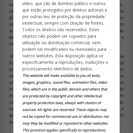
vídeo, que são de domínio público e outros
monotonia da vida diária e entrar em um mundo de não-
que estão protegidos por direitos autorais e
realidades. Este princípio básico significa que a indústria
por outras leis de proteção da propriedade
do turismo deve permitir que
intelectual, sempre com citação de fontes.
seus visitantes experimentem o único e especial em um
Todos os direitos são reservados. Estes
ambiente seguro. Lembre-se que nós estamos vendendo
objetos não podem ser copiados para
lembranças e é nosso trabalho ajudar nossos clientes a
utilização ou distribuição comercial, nem
criarem memórias que possam ser compartilhadas.
podem ser modificados ou reenviados para
outros websites. Esta disposição aplica-se
-Você compreende o seu produto turístico da mesma
especificamente a reproduções, traduções e
forma como os seus clientes o veem? Por exemplo, você
processamento eletrônico de dados.
pode dizer que você faz destinos familiares, mas se os
This website will make available to you all texts,
seus clientes o veem de outra perspectiva, será necessária
uma quantidade enorme de marketing para mudar a sua
images, graphics, sound files, animation files, video
imagem. Antes de lançar uma nova campanha de
files, which are in the public domain and others that
marketing considere o que os seus destinos fazem
are protected by copyright and other intellectual
como seus clientes se sintam, por que as pessoas
property protection laws, always with citation of
escolhem os seus destinos em relação a concorrência, e
sources. All rights are reserved. These objects may
quais benefícios emocionais seus visitantes recebem
not be copied for commercial use or distribution, nor
quando escolheu seu destino.
may they be modified or reposted to other websites.
This provision applies specifically to reproductions,