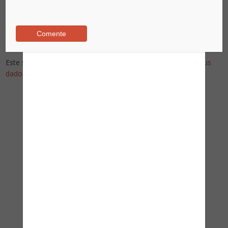
Este site utiliza o Akismet para reduzir spam.
Saiba como seus
dados em comentários são processados
.
Pesquise no Site
Assine nossa newsletter!
Nome
*