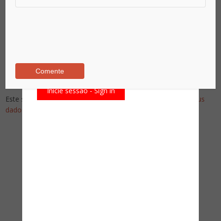
Já é assinante?
Already a subscriber?
Inicie sessão - Sign in
Este site utiliza o Akismet para reduzir spam.
Saiba como seus
dados em comentários são processados
.
Pesquise no Site
Assine nossa newsletter!