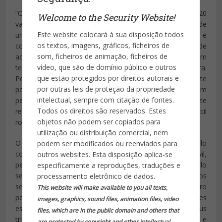
“O servidor sabendo que o aumento que só sairia em 2020
Welcome to the Security Website!
vai acontecer em 2017, que o triênio está mantido, sai de
Este website colocará à sua disposição todos
um cenário muito antagônico, a um avanço razoável e
os textos, imagens, gráficos, ficheiros de
consistente. Não acontecendo isso, temo pelo que pode
som, ficheiros de animação, ficheiros de
acontecer no ano que vem pela vida de todos nós. Em
vídeo, que são de domínio público e outros
termos de estabilidade pública, de estabilidade financeira.
que estão protegidos por direitos autorais e
Pedir aos presentes que reflitam muito pelo que a gente
por outras leis de proteção da propriedade
pode decidir aqui. Se podemos enxergar um avanço com
intelectual, sempre com citação de fontes.
perdas pequenas, mas necessárias. Mas que a gente
Todos os direitos são reservados. Estes
resolva esse impasse para que a gente possa viver a difícil
objetos não podem ser copiados para
rotina do estado do Rio de Janeiro”, disse Roberto Sá.
utilização ou distribuição comercial, nem
O Secretário fez referência a proposta elaborada pelo
podem ser modificados ou reenviados para
comandante da Polícia Militar, pelo chefe da Polícia Civil,
outros websites. Esta disposição aplica-se
pelo comandante geral do Corpo de Bombeiros e pelo
especificamente a reproduções, traduções e
secretário de Administração Penitenciária. Na proposta, os
processamento eletrônico de dados.
servidores da Segurança terão reajustes em dezembro
This website will make available to you all texts,
pelos próximos três anos (os reajustes e incorporações
images, graphics, sound files, animation files, video
estavam programados para janeiro), manterão seus
files, which are in the public domain and others that
triênios, terão salários em dia (até o 10º dia útil) e
are protected by copyright and other intellectual