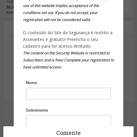
Segurança Pública
use of this website implies acceptance of the
MJSP e GSI discutem medidas de
fortalecimento de...
conditions set out. If you do not accept, your
registration will not be considered valid.
Sobre o autor
O conteúdo do Site da Segurança é restrito a
Assinantes e gratuito! Preencha o seu
cadastro para ter acesso ilimitado:
The content on the Security Website is restricted to
Subscribers and is free! Complete your registration to
have unlimited access:
Site da Segurança
Nome
Informação para sua proteção!
Sobrenome
Ver outras postagens
Comente