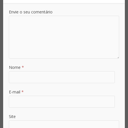
Email
*
Envie o seu comentário
Senha
*
Confirmar Senha
*
Nome
*
Área de Atuação
E-mail
*
País
Site