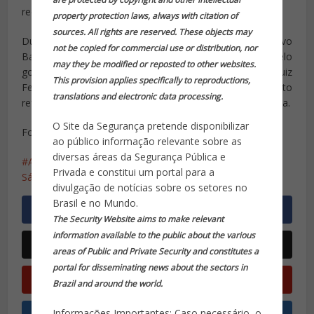
receberão o 13º salário no dia 20 de janeiro.
property protection laws, always with citation of
sources. All rights are reserved. These objects may
Durante a reunião, o secretário de Fazenda, Gustavo
not be copied for commercial use or distribution, nor
Barbosa não garantiu que a proposta será cumprida pelo
may they be modified or reposted to other websites.
governo. Os deputados pediram que o governador Luiz
This provision applies specifically to reproductions,
Fernando Pezão apresente, até quinta-feira, documento
translations and electronic data processing.
referendando a proposta dos chefes da Segurança Pública.
O Site da Segurança pretende disponibilizar
Fonte: http://extra.globo.com/
ao público informação relevante sobre as
diversas áreas da Segurança Pública e
Assembléia Legistativa do Rio
deputados
Roberto
Privada e constitui um portal para a
Sá
divulgação de notícias sobre os setores no
Brasil e no Mundo.
The Security Website aims to make relevant
information available to the public about the various
areas of Public and Private Security and constitutes a
portal for disseminating news about the sectors in
Brazil and around the world.
Informações Importantes: Caso necessário, o