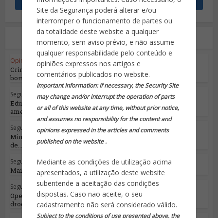
Site da Segurança poderá alterar e/ou
interromper o funcionamento de partes ou
da totalidade deste website a qualquer
Leia também
momento, sem aviso prévio, e não assume
qualquer responsabilidade pelo conteúdo e
Opinião do Especialista
•
Segurança Pública
opiniões expressos nos artigos e
Crime Organizado mais uma vez cogita uso de
comentários publicados no website.
bombas no...
Important Information: If necessary, the Security Site
Segurança Pública
may change and/or interrupt the operation of parts
Educação, saúde e segurança pública estão
or all of this website at any time, without prior notice,
ameaçadas...
and assumes no responsibility for the content and
Segurança Pública
opinions expressed in the articles and comments
Ministro da Justiça lança Programa Nacional
published on the website .
de...
Segurança Pública
Mediante as condições de utilização acima
Mais um episódio da ‘guerra’ do RJ
apresentados, a utilização deste website
subentende a aceitação das condições
Segurança Pública
dispostas. Caso não aceite, o seu
Operação Hórus apreende 43 toneladas de
drogas e causa...
cadastramento não será considerado válido.
Subject to the conditions of use presented above, the