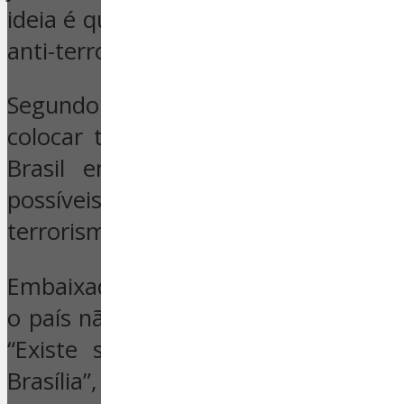
ideia é que eles apresentem sugestõ
anti-terror.
Segundo o general César Justo, 
colocar todas as 127 embaixadas 
Brasil em um mesmo nível de al
possíveis – mas improváveis, segu
terrorismo.
Embaixador da Bulgária, Valeri Yoto
o país não tem preocupação durante
“Existe sensação de segurança e 
Brasília”, declarou. Ele disse qu