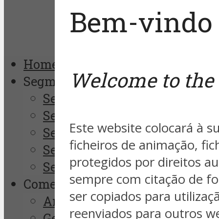
Bem-vindo 
Home
Welcome to the 
Segmentos
Segurança Empresarial
Segurança da Informação
Este website colocará à su
Segurança Pública
ficheiros de animação, fi
Segurança Eletrônica
protegidos por direitos au
Segurança Pessoal
sempre com citação de fo
Comentaristas
ser copiados para utiliza
André Godinho
reenviados para outros we
Gerson Borges