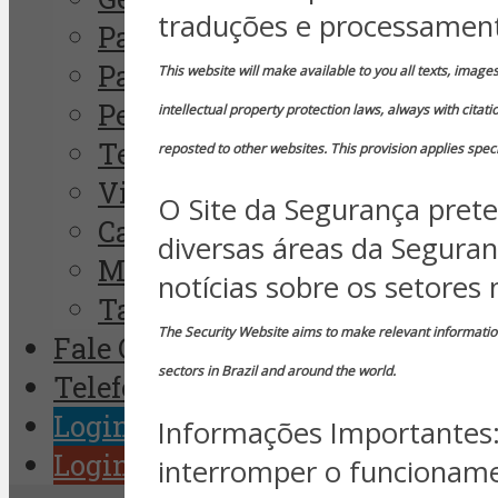
traduções e processament
Paulo Pagliusi
Paulo Albuquerque
This website will make available to you all texts, image
Peter Tarlow
intellectual property protection laws, always with cita
Telius Memoria
reposted to other websites. This provision applies speci
Vinícius Cavalcante
O Site da Segurança prete
Camilo D´Ornellas
diversas áreas da Seguran
Milton Corrêa
notícias sobre os setores
Talvane de Moraes
The Security Website aims to make relevant information 
Fale Conosco
sectors in Brazil and around the world.
Telefones Úteis
Login Clientes SMS
Informações Importantes: 
Login Assinante
interromper o funcioname