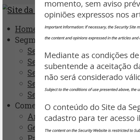
momento, sem aviso prévi
opiniões expressos nos ar
Home
Important Information: If necessary, the Security Site m
Segmentos
the content and opinions expressed in the articles and
Segurança Empresarial
Mediante as condições de 
Segurança da Informação
subentende a aceitação d
Segurança Pública
não será considerado váli
Segurança Eletrônica
Subject to the conditions of use presented above, the us
Segurança Pessoal
Comentaristas
O conteúdo do Site da Seg
André Godinho
cadastro para ter acesso i
Gerson Borges
The content on the Security Website is restricted to Su
Paulo Pagliusi