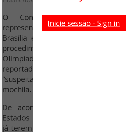
O Comando Militar do Plana
Inicie sessão - Sign in
representantes de cerca de 70 e
Brasília em uma tentativa de “hom
procedimentos” contra terroris
Olimpíada. Entre as orientações es
reportados casos de pessoas 
“suspeita” ou de material aban
mochila.
De acordo com o órgão, represe
Estados Unidos, França e Israel for
já terem protocolos militares contra