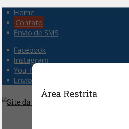
Home
Contato
Envio de SMS
Facebook
Instagram
You Tube
Envio de SMS
Área Restrita