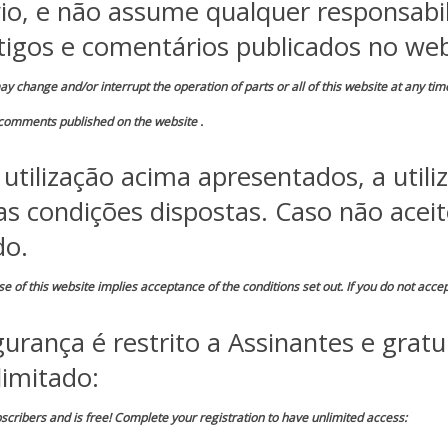
o, e não assume qualquer responsabil
tigos e comentários publicados no web
ay change and/or interrupt the operation of parts or all of this website at any tim
 comments published on the website .
utilização acima apresentados, a utili
as condições dispostas. Caso não acei
do.
e of this website implies acceptance of the conditions set out. If you do not accept
urança é restrito a Assinantes e gratu
limitado:
bscribers and is free! Complete your registration to have unlimited access: