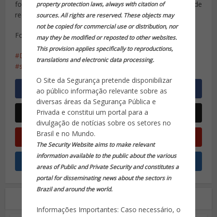
foi condenado e recebeu uma pena de 15 meses de
property protection laws, always with citation of
reclusão.
sources. All rights are reserved. These objects may
not be copied for commercial use or distribution, nor
Fonte: Exame Informática
may they be modified or reposted to other websites.
This provision applies specifically to reproductions,
Dejan Ornig
Eslovênia
forças militares
Hacker
translations and electronic data processing.
serviços secretos
Tetra
O Site da Segurança pretende disponibilizar
ao público informação relevante sobre as
diversas áreas da Segurança Pública e
Privada e constitui um portal para a
divulgação de notícias sobre os setores no
Brasil e no Mundo.
The Security Website aims to make relevant
information available to the public about the various
areas of Public and Private Security and constitutes a
portal for disseminating news about the sectors in
Brazil and around the world.
Leia também
Informações Importantes: Caso necessário, o