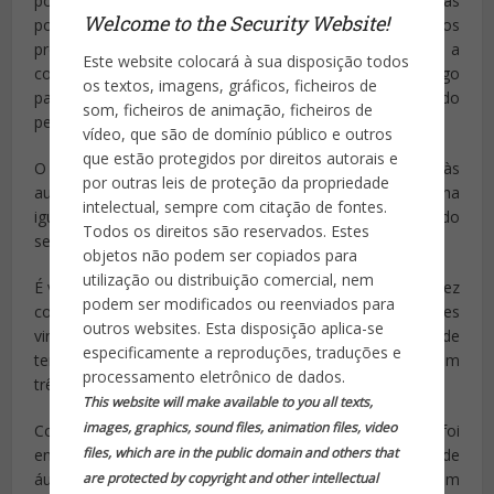
por exemplo, vulnerabilidades de segurança provocadas
Welcome to the Security Website!
por uma incorreta configuração das definições. Um dos
problemas descobertos foi que nem sempre a
Este website colocará à sua disposição todos
comunicação enviada estava criptografada, algo
os textos, imagens, gráficos, ficheiros de
particularmente grave devido ao fato do Tetra ser utilizado
som, ficheiros de animação, ficheiros de
pelas forças militares e serviços secretos da Eslovênia.
vídeo, que são de domínio público e outros
que estão protegidos por direitos autorais e
O estudante revelou estas falhas de segurança às
por outras leis de proteção da propriedade
autoridades, mas, passado um ano, tudo se mantinha
intelectual, sempre com citação de fontes.
igual. Assim, Ornig decidiu tornar públicas as conclusões do
Todos os direitos são reservados. Estes
seu estudo. Contudo, o resultado não foi o que antevia.
objetos não podem ser copiados para
utilização ou distribuição comercial, nem
É verdade que a divulgação pública das vulnerabilidades fez
podem ser modificados ou reenviados para
com que estas fossem corrigidas, mas as autoridades
outros websites. Esta disposição aplica-se
viraram as atenções para o jovem e acusaram-no de
especificamente a reproduções, traduções e
tentar entrar indevidamente em redes governamentais em
processamento eletrônico de dados.
três ocasiões distintas.
This website will make available to you all texts,
images, graphics, sound files, animation files, video
Como consequência, a casa de Ornig foi revistada e foi
files, which are in the public domain and others that
encontrado um distintivo policial falso e gravações de
are protected by copyright and other intellectual
áudio realizadas sem autorização. Resultado final: o jovem