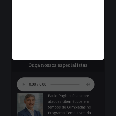
Vinícius Cavalcante, o Secretário de Ordem
Pública - Cel. Paulo Amêndola debatem com
vereadores sobre o armamento da Guarda
Municipal.
Ouça nossos especialistas
Paulo Pagliusi fala sobre
ataques cibernéticos em
tempos de Olimpíadas no
Programa Tema Livre, da