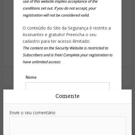
use of this website implies acceptance of the
conditions set out. If you do not accept, your
registration will not be considered valid.
O conteúdo do Site da Segurança é restrito a
Assinantes e gratuito! Preencha o seu
cadastro para ter acesso ilimitado:
Site da Segurança
The content on the Security Website is restricted to
Subscribers and is free! Complete your registration to
Informação para sua proteção!
have unlimited access:
Ver outras postagens
Nome
Comente
Sobrenome
Envie o seu comentário
Email
*