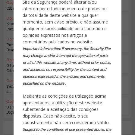
Site da Segurança poderá alterar e/ou
Opinião do Especialista
•
Segurança da Informação
Cibersegurança no Domínio Espacial
interromper o funcionamento de partes ou
da totalidade deste website a qualquer
Opinião do Especialista
•
Segurança da Informação
momento, sem aviso prévio, e não assume
Nuvens Tempestuosas: Navegando pelo
qualquer responsabilidade pelo conteúdo e
Panorama Complexo...
opiniões expressos nos artigos e
Opinião do Especialista
•
Segurança da Informação
comentários publicados no website.
Panorama Atual do Seguro Cibernético no
Important Information: If necessary, the Security Site
Brasil – o...
may change and/or interrupt the operation of parts
Opinião do Especialista
•
Segurança da Informação
or all of this website at any time, without prior notice,
O Impacto da Pressão sobre os CISOs na
and assumes no responsibility for the content and
Cibersegurança...
opinions expressed in the articles and comments
Opinião do Especialista
•
Segurança da Informação
published on the website .
Tendências em Comportamentos de Risco para
a...
Mediante as condições de utilização acima
Opinião do Especialista
•
Segurança da Informação
apresentados, a utilização deste website
O Papel Transformador da IA na Segurança
subentende a aceitação das condições
Digital
dispostas. Caso não aceite, o seu
cadastramento não será considerado válido.
Sobre o autor
Subject to the conditions of use presented above, the