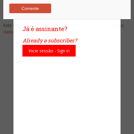
Este site utiliza o Akismet para reduzir spam.
Saiba como seus
Já é assinante?
dados em comentários são processados
.
Already a subscriber?
Pesquise no Site
Inicie sessão - Sign in
Assine nossa newsletter!
Nome
*
Email
*