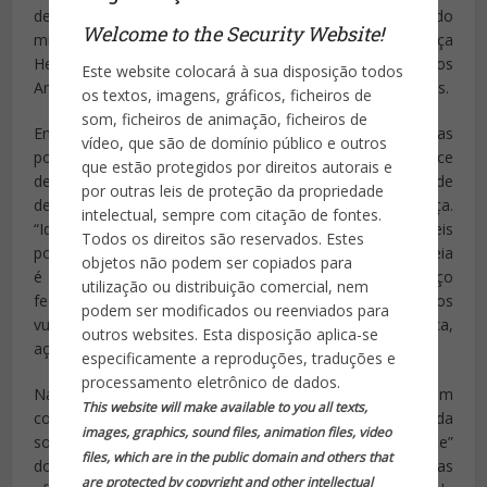
de educação. O anúncio foi feito durante apresentação do
Welcome to the Security Website!
ministro em reunião da Comissão de Segurança
Hemisférica da OEA (Organização dos Estados
Este website colocará à sua disposição todos
Americanos), em Washington –capital dos Estados Unidos.
os textos, imagens, gráficos, ficheiros de
som, ficheiros de animação, ficheiros de
Entre as medida do pacto estão previstas a integração das
vídeo, que são de domínio público e outros
polícias, a instalação de câmeras em locais com alto índice
que estão protegidos por direitos autorais e
de violência, a intensificação das campanhas de
por outras leis de proteção da propriedade
desarmamento e a agilização de processos na Justiça.
intelectual, sempre com citação de fontes.
“Identificamos 81 cidades brasileiras que são responsáveis
Todos os direitos são reservados. Estes
por grande parte dos homicídios da violência. Nossa ideia
objetos não podem ser copiados para
é focar nesses territórios. Fazer um grande esforço
utilização ou distribuição comercial, nem
federativo e com a sociedade para nesses territórios
podem ser modificados ou reenviados para
vulneráveis, desenvolvermos ações de segurança pública,
outros websites. Esta disposição aplica-se
ações sociais e pedagógicas”, disse Cardozo.
especificamente a reproduções, traduções e
processamento eletrônico de dados.
Na área de segurança, o ministro disse que será criado um
This website will make available to you all texts,
comando integrado com a participação dos governos e da
images, graphics, sound files, animation files, video
sociedade para fazer um “monitoramento permanente”
files, which are in the public domain and others that
dos índices de violência e verificar quais são as práticas
are protected by copyright and other intellectual