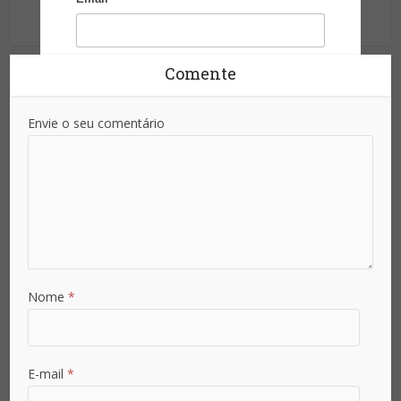
Ver outras postagens
Comente
Senha
*
Envie o seu comentário
Confirmar Senha
*
Área de Atuação
Nome
*
País
E-mail
*