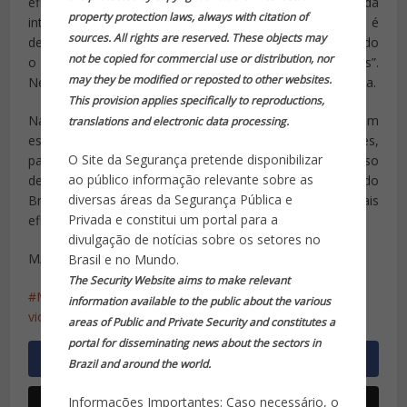
eficientes e quais devem ser descartadas. Além da
property protection laws, always with citation of
integração das polícias, Cardozo disse que o plano é
sources. All rights are reserved. These objects may
desenvolver a chamada “polícia de proximidade”, incluindo
not be copied for commercial use or distribution, nor
o uso de câmeras de segurança em “áreas nevrálgicas”.
may they be modified or reposted to other websites.
Nesse caso, disse, o objetivo é investir na ação preventiva.
This provision applies specifically to reproductions,
Na área judicial, o ministro afirmou que será feito um
translations and electronic data processing.
esforço para agilizar os processos de casos mais graves,
O Site da Segurança pretende disponibilizar
para combater a sensação de impunidade. Ele citou o caso
ao público informação relevante sobre as
de Alagoas, que deixou de ser o estado mais violento do
diversas áreas da Segurança Pública e
Brasil depois de ações que tornaram a Justiça mais
Privada e constitui um portal para a
eficiente.
divulgação de notícias sobre os setores no
MARCELO NINIO WASHINGTON, EUA (FOLHAPRESS)
Brasil e no Mundo.
The Security Website aims to make relevant
Ministro José Eduardo Cardozo
OEA
Pacto contra
information available to the public about the various
violência
areas of Public and Private Security and constitutes a
portal for disseminating news about the sectors in
Brazil and around the world.
Informações Importantes: Caso necessário, o