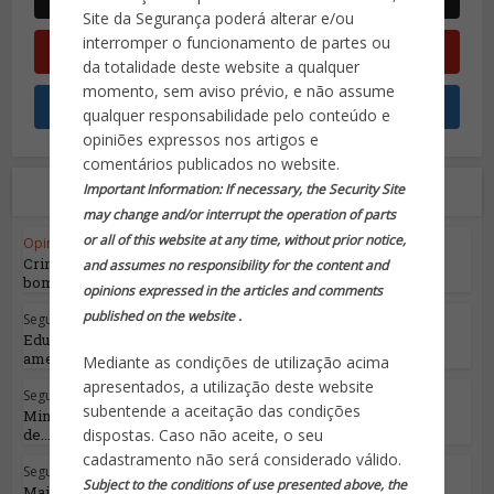
Site da Segurança poderá alterar e/ou
interromper o funcionamento de partes ou
da totalidade deste website a qualquer
momento, sem aviso prévio, e não assume
qualquer responsabilidade pelo conteúdo e
opiniões expressos nos artigos e
comentários publicados no website.
Leia também
Important Information: If necessary, the Security Site
may change and/or interrupt the operation of parts
or all of this website at any time, without prior notice,
Opinião do Especialista
•
Segurança Pública
Crime Organizado mais uma vez cogita uso de
and assumes no responsibility for the content and
bombas no...
opinions expressed in the articles and comments
published on the website .
Segurança Pública
Educação, saúde e segurança pública estão
ameaçadas...
Mediante as condições de utilização acima
apresentados, a utilização deste website
Segurança Pública
subentende a aceitação das condições
Ministro da Justiça lança Programa Nacional
de...
dispostas. Caso não aceite, o seu
cadastramento não será considerado válido.
Segurança Pública
Subject to the conditions of use presented above, the
Mais um episódio da ‘guerra’ do RJ