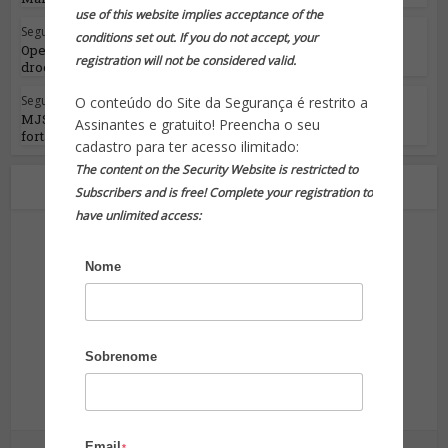
use of this website implies acceptance of the
Segurança Pública
conditions set out. If you do not accept, your
Operação Hórus apreende 43 toneladas de
registration will not be considered valid.
drogas e causa...
Segurança Pública
O conteúdo do Site da Segurança é restrito a
MJSP e GSI discutem medidas de
Assinantes e gratuito! Preencha o seu
fortalecimento de...
cadastro para ter acesso ilimitado:
The content on the Security Website is restricted to
Sobre o autor
Subscribers and is free! Complete your registration to
have unlimited access:
Nome
Site da Segurança
Sobrenome
Informação para sua proteção!
Email
*