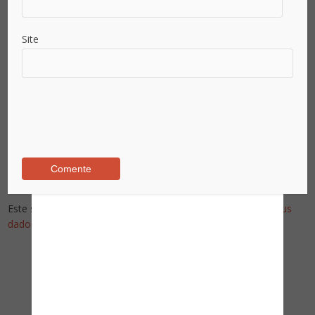
Site
Já é assinante?
Already a subscriber?
Inicie sessão - Sign in
Este site utiliza o Akismet para reduzir spam.
Saiba como seus
dados em comentários são processados
.
Pesquise no Site