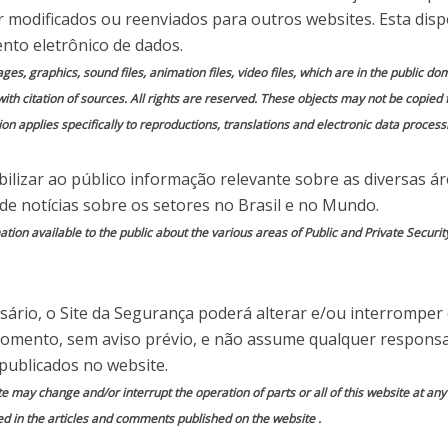
investimentos em
 modificados ou reenviados para outros websites. Esta disp
gurança
nto eletrônico de dados.
mages, graphics, sound files, animation files, video files, which are in the public 
with citation of sources. All rights are reserved. These objects may not be copied
 em
Comente essa notícia
on applies specifically to reproductions, translations and electronic data process
ilizar ao público informação relevante sobre as diversas á
 de notícias sobre os setores no Brasil e no Mundo.
ion available to the public about the various areas of Public and Private Securit
do por
Site da Segurança
rnando Pezão, disse que, apesar da crise no
ário, o Site da Segurança poderá alterar e/ou interromper
s promessas de campanha e compromissos,
momento, sem aviso prévio, e não assume qualquer responsa
re à segurança pública, que afirmou continuar
publicados no website.
verno. Atualmente, dos 7.600 fornecedores do
te may change and/or interrupt the operation of parts or all of this website at an
 pagamento adiado devido à crise financeira. “A
ed in the articles and comments published on the website .
os de 27 mil para 49 mil policiais nos últimos