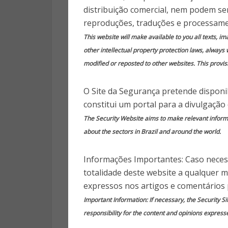
não afeta 
distribuição comercial, nem podem ser
se
reproduções, traduções e processame
This website will make available to you all texts, i
other intellectual property protection laws, always 
11 anos
modified or reposted to other websites. This provisi
O Site da Segurança pretende disponib
constitui um portal para a divulgação
The Security Website aims to make relevant informat
Publica
about the sectors in Brazil and around the world.
O governador do Rio, Luiz Fe
Informações Importantes: Caso necess
estado, não vai recuar da
totalidade deste website a qualquer 
principalmente no que se refe
expressos nos artigos e comentários 
sendo a prioridade de seu go
Important Information: If necessary, the Security Si
estado do Rio, 2.100 tiveram o
responsibility for the content and opinions express
gente tem um decreto onde saím