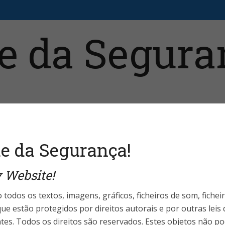
aristas
Fale Conosco
Telefones Úteis
Login 
e da Segurança!
 Website!
egurança Pública
iz que crise no RJ
 todos os textos, imagens, gráficos, ficheiros de som, fichei
ue estão protegidos por direitos autorais e por outras leis
ntes. Todos os direitos são reservados. Estes objetos não p