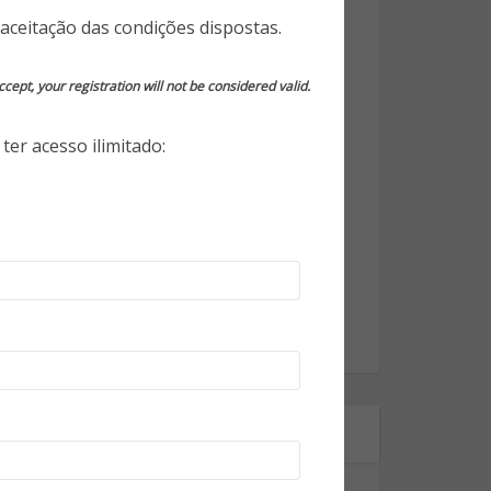
aceitação das condições dispostas.
Opinião do Especialista
Segurança da Informação
cept, your registration will not be considered valid.
Segurança Eletrônica
ter acesso ilimitado:
Segurança Empresarial
Segurança Pessoal
Segurança Pública
Tecnologia
World Highlights
Onde estamos