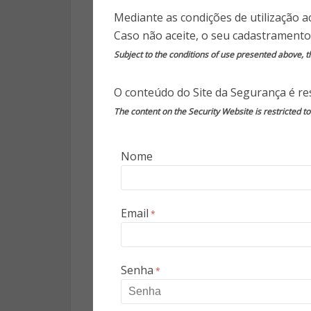
oito anos e 10 meses e vamos c
Mediante as condições de utilização a
pública continua a ser a nos
Caso não aceite, o seu cadastramento
para os investimento na segur
Subject to the conditions of use presented above, th
nosso maior investimento será 
reais no nosso orçamento ness
O conteúdo do Site da Segurança é res
Bom Dia Rio.
The content on the Security Website is restricted t
Sobre a grande quantidade de 
Nome
que houve um recrudescimento d
no ano passado, mas garantiu
ameaça. “Acho que até testan
política de pacificação. Houve
Email
*
que nos afaste de continuar, de
Pezão, destacando ainda que a
Senha
*
“Esse ano já autorizei 157 ofi
mais 550. São 700 policiais 