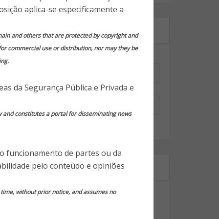
osição aplica-se especificamente a
Assine nossa newsletter!
domain and others that are protected by copyright and
 for commercial use or distribution, nor may they be
Nome
*
ing.
reas da Segurança Pública e Privada e
Email
*
y and constitutes a portal for disseminating news
 o funcionamento de partes ou da
bilidade pelo conteúdo e opiniões
Segmentos
Dicas Gerais de Segurança
y time, without prior notice, and assumes no
Notícias em Destaque