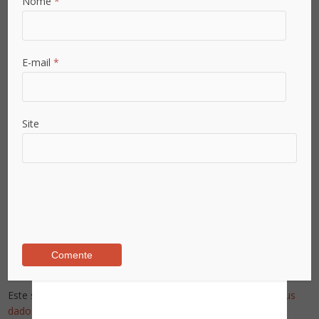
Nome
*
E-mail
*
Já é assinante?
Already a subscriber?
Site
Inicie sessão - Sign in
Este site utiliza o Akismet para reduzir spam.
Saiba como seus
dados em comentários são processados
.