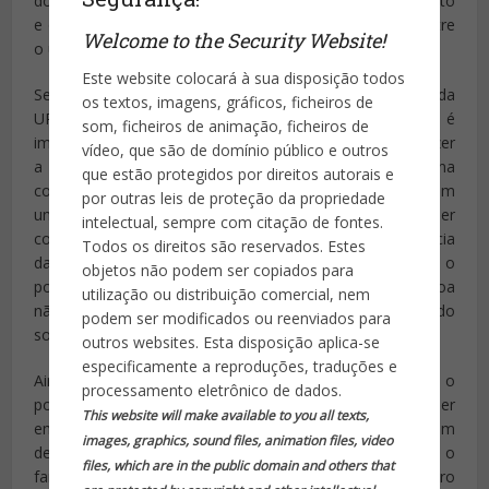
do Rio. O curso abordou questões como o funcionamento
e os efeitos das drogas no organismo e a diferença entre
Welcome to the Security Website!
o uso, o abuso e a dependência química.
Este website colocará à sua disposição todos
Segundo o capitão Márcio Rocha, atual comandante da
os textos, imagens, gráficos, ficheiros de
UPP do Morro do Borel, na Tijuca, Zona Norte do Rio, é
som, ficheiros de animação, ficheiros de
importante que o policial saiba o momento certo de fazer
vídeo, que são de domínio público e outros
a abordagem, até mesmo durante ocorrências na
que estão protegidos por direitos autorais e
comunidade. “Quando somos chamados para tumultos em
por outras leis de proteção da propriedade
uma festa ou som alto, por exemplo, temos que saber
intelectual, sempre com citação de fontes.
como aquela pessoa está, conhecer o efeito da substância
Todos os direitos são reservados. Estes
da droga no organismo. Essa análise é importante para o
objetos não podem ser copiados para
policial entender aquela agressividade. Esse tipo de pessoa
utilização ou distribuição comercial, nem
não é a que devemos recorrer para baixar o volume do
podem ser modificados ou reenviados para
som durante uma festa”, afirmou o comandante.
outros websites. Esta disposição aplica-se
especificamente a reproduções, traduções e
Ainda de acordo com o comandante, até hoje, quando o
processamento eletrônico de dados.
policial era abordado numa comunidade para interceder
This website will make available to you all texts,
em alguma situação de iminente violência doméstica em
images, graphics, sound files, animation files, video
decorrência do uso de drogas, a orientação que era que o
files, which are in the public domain and others that
familiar esperasse ocorrer a agressão para fazer o registro