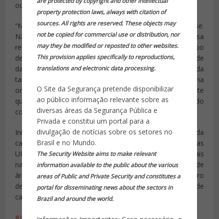
are protected by copyright and other intellectual
ou acionar a polícia.
property protection laws, always with citation of
sources. All rights are reserved. These objects may
“Não podíamos interceder até que a agressão ocorresse.
not be copied for commercial use or distribution, nor
Não possuíamos orientação diferente disso. Nossa
may they be modified or reposted to other websites.
relação com a comunidade era muito afastada. Esse tipo
This provision applies specifically to reproductions,
de ação colabora, inclusive, com a política de proximidade
das UPPs”, disse Rocha, ressaltando que a medida
translations and electronic data processing.
também ajuda na repressão ao tráfico de drogas na
O Site da Segurança pretende disponibilizar
origem. “Quanto menos gente quer usar, menos gente
ao público informação relevante sobre as
quer vender. Vamos colaborar para a redução do
diversas áreas da Segurança Pública e
consumo”.
Privada e constitui um portal para a
divulgação de notícias sobre os setores no
Inicialmente, 40 comandantes participaram da
Brasil e no Mundo.
capacitação, que se estenderá aos coordenadores das
UPPs e aos policiais que desenvolvem trabalhos sociais
The Security Website aims to make relevant
nas comunidades. O objetivo é contemplar 400 policiais de
information available to the public about the various
áreas pacificadas de todo o Estado do Rio, entre outubro
areas of Public and Private Security and constitutes a
de 2015 e agosto de 2016. A previsão é que 10 oficiais de
portal for disseminating news about the sectors in
cada UPP sejam capacitados.
Brazil and around the world.
abordagem
capacitação policiais
dependentes