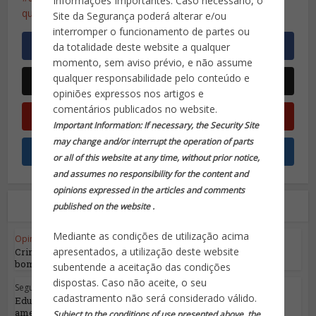
Informações Importantes: Caso necessário, o
químicos
UPP
usuários álcool
usuários drogas
Site da Segurança poderá alterar e/ou
interromper o funcionamento de partes ou
da totalidade deste website a qualquer
momento, sem aviso prévio, e não assume
qualquer responsabilidade pelo conteúdo e
opiniões expressos nos artigos e
comentários publicados no website.
Important Information: If necessary, the Security Site
may change and/or interrupt the operation of parts
or all of this website at any time, without prior notice,
and assumes no responsibility for the content and
opinions expressed in the articles and comments
Leia também
published on the website .
Mediante as condições de utilização acima
Opinião do Especialista
•
Segurança Pública
apresentados, a utilização deste website
Crime Organizado mais uma vez cogita uso de
bombas no...
subentende a aceitação das condições
dispostas. Caso não aceite, o seu
Segurança Pública
cadastramento não será considerado válido.
Educação, saúde e segurança pública estão
ameaçadas...
Subject to the conditions of use presented above, the