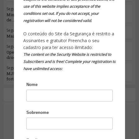
use of this website implies acceptance of the
Segurança Pública
conditions set out. If you do not accept, your
Ministro da Justiça lança Programa Nacional
de...
registration will not be considered valid.
Segurança Pública
O conteúdo do Site da Segurança é restrito a
Mais um episódio da ‘guerra’ do RJ
Assinantes e gratuito! Preencha o seu
Segurança Pública
cadastro para ter acesso ilimitado:
Operação Hórus apreende 43 toneladas de
The content on the Security Website is restricted to
drogas e causa...
Subscribers and is free! Complete your registration to
Segurança Pública
have unlimited access:
MJSP e GSI discutem medidas de
fortalecimento de...
Nome
Sobre o autor
Sobrenome