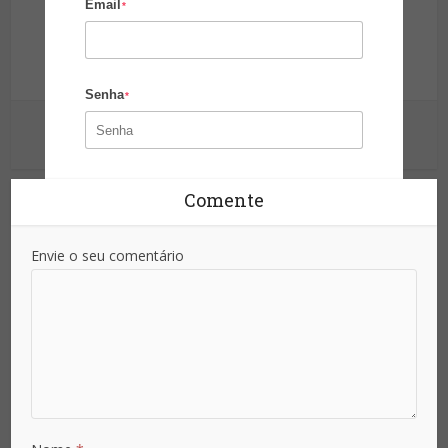
Email
*
Site da Segurança
Informação para sua proteção!
Senha
*
Ver outras postagens
Confirmar Senha
*
Comente
Envie o seu comentário
Área de Atuação
País