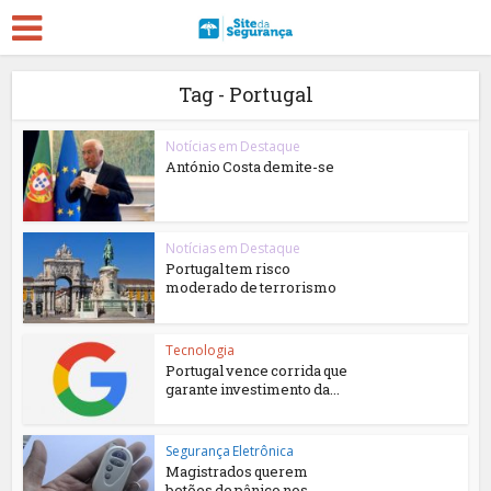
Tag - Portugal
Notícias em Destaque
António Costa demite-se
Notícias em Destaque
Portugal tem risco
moderado de terrorismo
Tecnologia
Portugal vence corrida que
garante investimento da...
Segurança Eletrônica
Magistrados querem
botões de pânico nos