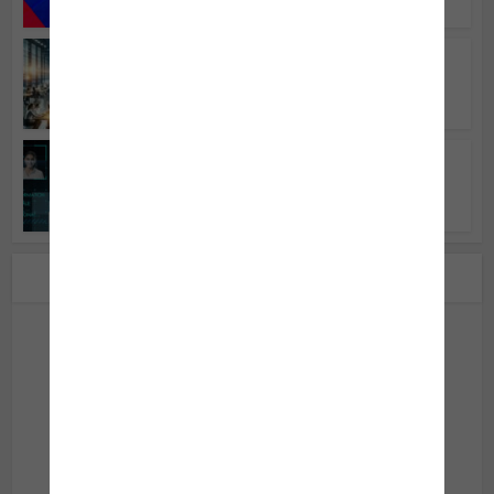
Notícias em Destaque
•
Tecnologia
Inteligência artificial e
mercado de trabalho:...
Notícias em Destaque
•
Tecnologia
IA já foi usada em eleições
pelo mundo
Sobre o autor
Site da Segurança