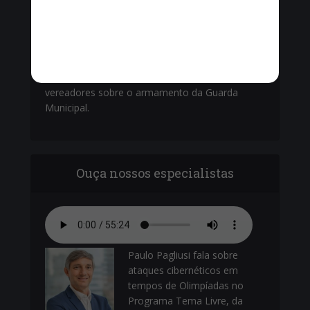
Vinícius Cavalcante, o Secretário de Ordem
Pública - Cel. Paulo Amêndola debatem com
vereadores sobre o armamento da Guarda
Municipal.
Ouça nossos especialistas
Paulo Pagliusi fala sobre
ataques cibernéticos em
tempos de Olimpíadas no
Programa Tema Livre, da