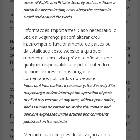
vai recandidatar nas próximas eleições por respeito ao
areas of Public and Private Security and constitutes a
tempo da Justiça. “Como nós todos sabemos, os
portal for disseminating news about the sectors in
processos-crime raramente são rápidos e, portanto, não
Brazil and around the world.
ficaria seguramente a aguardar a conclusão do processo-
crime para tirar outro tipo de ilação.”
Informações Importantes: Caso necessário, o
Site da Segurança poderá alterar e/ou
Naquele que foi encarado como o seu discurso de
interromper o funcionamento de partes ou
despedida, agradeceu aos portugueses “pela confiança
da totalidade deste website a qualquer
depositada ao longo dos últimos anos” e à sua
momento, sem aviso prévio, e não assume
família. Entre os agradecimentos, sublinhou ainda a
qualquer responsabilidade pelo conteúdo e
“saudável solidariedade institucional” com Marcelo.
opiniões expressos nos artigos e
comentários publicados no website.
“Esta é uma etapa da vida que se encerra e que encerro
Important Information: If necessary, the Security Site
com a cabeça erguida, a consciência tranquila e a mesma
may change and/or interrupt the operation of parts
determinação: servir Portugal e portugueses da mesma
or all of this website at any time, without prior notice,
forma como no dia em que entrei para primeiro-ministro.”
and assumes no responsibility for the content and
opinions expressed in the articles and comments
Pouco depois do discurso, a Presidência da República
published on the website .
confirmou em comunicado que a demissão do até aqui
primeiro-ministro foi aceite e que Marcelo Rebelo de
Mediante as condições de utilização acima
Sousa decidiu convocar os partidos para esta quarta-feira