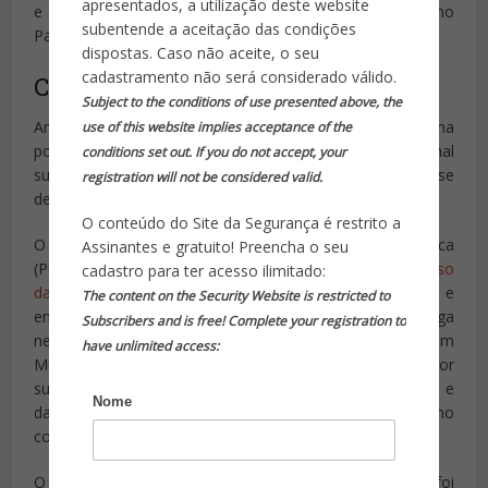
apresentados, a utilização deste website
e o Conselho de Estado para quinta-feira à 15h00, no
subentende a aceitação das condições
Palácio de Belém. Fala ao país a a seguir.
dispostas. Caso não aceite, o seu
cadastramento não será considerado válido.
Costa investigado pelo Supremo
Subject to the conditions of use presented above, the
António Costa vai ser alvo de uma investigação autónoma
use of this website implies acceptance of the
por parte do Supremo Tribunal da Justiça – o tribunal
conditions set out. If you do not accept, your
superior que tem competência para o fazer, tratando-se
registration will not be considered valid.
de uma alta figura do Estado.
O conteúdo do Site da Segurança é restrito a
O anúncio foi feito pela Procuradoria-Geral da República
Assinantes e gratuito! Preencha o seu
(PGR), em comunicado, no qual se refere que,
“no decurso
cadastro para ter acesso ilimitado:
das investigações”
aos membros do Governo e
The content on the Security Website is restricted to
empresários envolvidos num processo que investiga
Subscribers and is free! Complete your registration to
negócios relacionados com a exploração de lítio em
have unlimited access:
Montalegre, surgiu “o conhecimento da invocação por
suspeitos do nome e da autoridade do primeiro-ministro e
Nome
da sua intervenção para desbloquear procedimentos no
contexto suprarreferido”.
O Ministro das Infraestruturas, João Galamba, foi