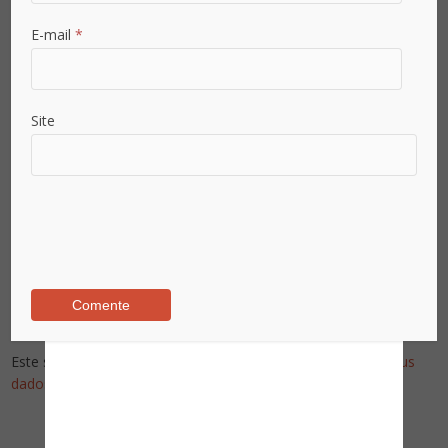
E-mail
*
Site
Este site utiliza o Akismet para reduzir spam.
Saiba como seus
dados em comentários são processados
.