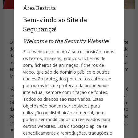
Área Restrita
Bem-vindo ao Site da
Segurança!
Publicado por
Site da Segurança
Welcome to the Security Website!
O primeiro-ministro apresentou a demissão ao Presidente
da República, que aceitou. A decisão surge na sequência
Este website colocará à sua disposição todos
das
buscas efetuadas esta manhã
pelo Ministério Público à
os textos, imagens, gráficos, ficheiros de
residência oficial do primeiro-ministro e a ministérios
som, ficheiros de animação, ficheiros de
envolvidos em negócios de exploração de lítio em
vídeo, que são de domínio público e outros
Montalegre.
que estão protegidos por direitos autorais e
por outras leis de proteção da propriedade
“A dignidade das funções de primeiro-ministro não é
intelectual, sempre com citação de fontes.
compatível com a suspeita de qualquer ato criminal.
Todos os direitos são reservados. Estes
Obviamente apresentei a demissão ao senhor Presidente
objetos não podem ser copiados para
da República”, disse António Costa numa declaração ao
utilização ou distribuição comercial, nem
país. “Quero dizer olhos nos olhos que não me pesa na
podem ser modificados ou reenviados para
consciência qualquer ato ilícito. Confio na Justiça”,
outros websites. Esta disposição aplica-se
acrescentou.
especificamente a reproduções, traduções e