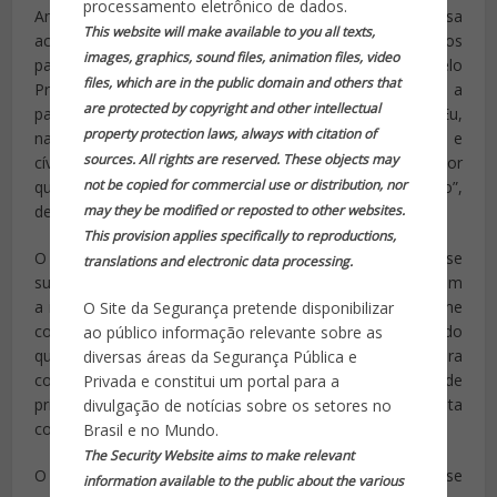
processamento eletrônico de dados.
António Costa afirmou que Marcelo Rebelo de Sousa
This website will make available to you all texts,
aceitou o pedido de demissão e explicitou quais serão os
images, graphics, sound files, animation files, video
passos seguintes: “A minha demissão foi aceite pelo
files, which are in the public domain and others that
Presidente da República. Porventura quererá ponderar a
are protected by copyright and other intellectual
partir de que data produz efeitos a minha demissão. Eu,
property protection laws, always with citation of
naturalmente, como é o meu dever constitucional, legal e
sources. All rights are reserved. These objects may
cívico, manter-me-ei em funções até ser substituído por
not be copied for commercial use or distribution, nor
quem me vier a substituir como primeiro-ministro”,
destacou António Costa.
may they be modified or reposted to other websites.
This provision applies specifically to reproductions,
O agora primeiro-ministro demissionário diz-se
translations and electronic data processing.
surpreendido com o que aconteceu: “Fui surpreendido com
a informação de que irá ser instaurado um processo-crime
O Site da Segurança pretende disponibilizar
contra mim”. Refere ainda que não sabe exatamente do
ao público informação relevante sobre as
que é acusado mas sublinha que está “disponível para
diversas áreas da Segurança Pública e
colaborar” com a Justiça e que o exercício das funções de
Privada e constitui um portal para a
primeiro-ministro não são “compatíveis” com uma suspeita
divulgação de notícias sobre os setores no
como a que se verifica neste caso.
Brasil e no Mundo.
The Security Website aims to make relevant
O até aqui chefe de Governo deixou ainda claro que não se
information available to the public about the various