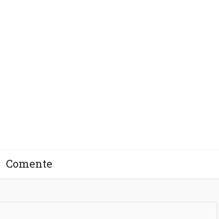
Sobre o autor
ça
oteção!
Comente