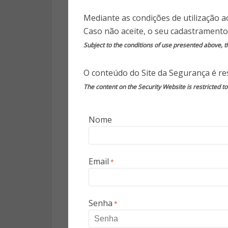
De julho a agosto foi registrad
Mediante as condições de utilização a
Os ataques automatizados cre
Caso não aceite, o seu cadastramento
Worms – que se multiplicam atr
Subject to the conditions of use presented above, th
têm como objetivos enviar 
identidades ou até mesmo i
O conteúdo do Site da Segurança é res
computadores zumbis controla
The content on the Security Website is restricted t
Os ataques de DoS e DDoS, que
de 2014, voltaram a ser muito
Nome
ataques, que tinham como obje
serviços e infraestruturas, cre
Email
*
O terceiro tipo de crime cibe
Registrando crescimento de 
vulnerabilidades para compro
Senha
*
manchar a imagem da empresa 
roubar dados confidenciais.