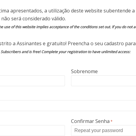
o um crescimento geral de 196% de ciberataques.
cima apresentados, a utilização deste website subentende a 
sceram 715%. Entre os mais comuns estão os
 não será considerado válido.
avés de vulnerabilidades de aplicação ou rede e
e use of this website implies acceptance of the conditions set out. If you do not ac
documentos para fora da empresa, roubar
nundar uma rede – e os Botnets, redes de
trito a Assinantes e gratuito! Preencha o seu cadastro para 
dos remotamente por um hacker.
o Subscribers and is free! Complete your registration to have unlimited access:
 foram os principais vilões na Copa do Mundo
 utilizados durante os jogos olímpicos. Esses
Sobrenome
tivo tornar indisponíveis grandes servidores,
sceram 330% no período de julho a agosto.
rnético mais utilizado foram os ataques WEB.
231%, os ataques a sites se aproveitam de
metê-lo. Os objetivos eram os mais variados:
Confirmar Senha
*
ou instituição, acessar o ambiente de TI e