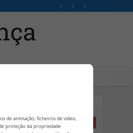
Clientes SMS
Login Assinante
Pesquise no Site
ros de animação, ficheiros de vídeo,
 de proteção da propriedade