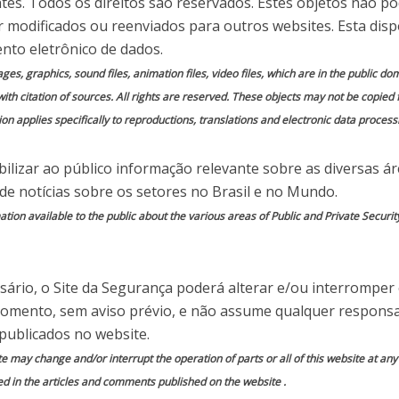
nte as Olimpíadas
ntes. Todos os direitos são reservados. Estes objetos não p
 modificados ou reenviados para outros websites. Esta disp
nto eletrônico de dados.
 em
Comente essa notícia
mages, graphics, sound files, animation files, video files, which are in the public 
with citation of sources. All rights are reserved. These objects may not be copied
on applies specifically to reproductions, translations and electronic data process
ilizar ao público informação relevante sobre as diversas á
do por
Site da Segurança
 de notícias sobre os setores no Brasil e no Mundo.
ion available to the public about the various areas of Public and Private Securit
Rio 2016 o número de ciberataques no país
 realizado pelo Arcon Labs mostra que a
i digna dos atletas de ponta. Segundo os
ário, o Site da Segurança poderá alterar e/ou interromper
nosos começaram a agir antes da Olimpíadas,
momento, sem aviso prévio, e não assume qualquer responsa
conhecimento de alvos para que, durante o
publicados no website.
s com intuito de roubos se concretizassem em
te may change and/or interrupt the operation of parts or all of this website at an
ed in the articles and comments published on the website .