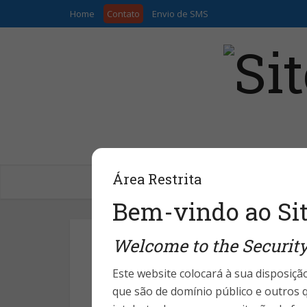
Home
Contato
Envio de SMS
Área Restrita
Home
Segmentos
Coment
Bem-vindo ao Sit
Welcome to the Security
Segu
Ciberataqu
Este website colocará à sua disposição
que são de domínio público e outros q