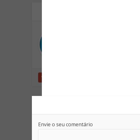
Site da Seguran
Informação para sua pr
Ver outras postagens
Envie o seu comentário