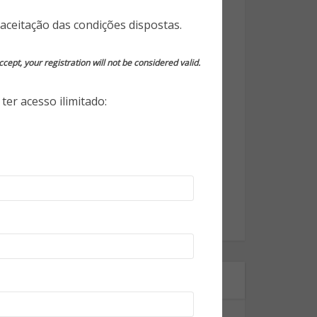
Opinião do Especialista
aceitação das condições dispostas.
Segurança da Informação
cept, your registration will not be considered valid.
Segurança Eletrônica
ter acesso ilimitado:
Segurança Empresarial
Segurança Pessoal
Segurança Pública
Tecnologia
World Highlights
Onde estamos