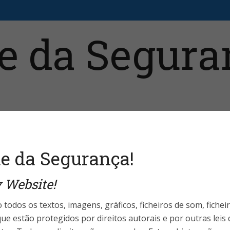
aristas
Fale Conosco
Telefones Úteis
Login 
e da Segurança!
 Website!
rança da Informação
es triplicaram no
 todos os textos, imagens, gráficos, ficheiros de som, fichei
ue estão protegidos por direitos autorais e por outras leis