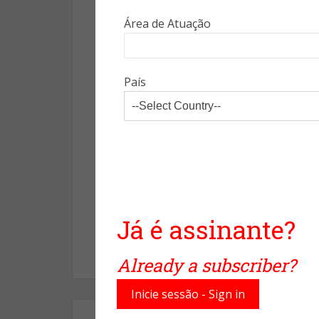
Área de Atuação
Já os ataques Buffer OverFlow 
explorar falhas de softwares, 
em um acesso ilegal. Durante
País
maliciosos foram disparados co
sistemas, ganhar acesso não
sistema ou usuário sob ataque.
Fonte: Agência Gestão CT&I
ciber ataques durante as olim
Já é assinante?
Facebook
Already a subscriber?
Inicie sessão - Sign in