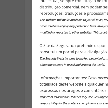
Brasil dura
intelectual, sempre com citação de fo
distribuição comercial, nem podem ser
reproduções, traduções e processame
9 anos
This website will make available to you all texts, i
other intellectual property protection laws, always 
modified or reposted to other websites. This provisi
O Site da Segurança pretende disponib
Publica
constitui um portal para a divulgação
The Security Website aims to make relevant informat
Durante os jogos olímpicos 
about the sectors in Brazil and around the world.
triplicou. Um levantamento
performance dos hackers fo
Informações Importantes: Caso necess
especialistas, os cibercrimi
totalidade deste website a qualquer 
aumentando os ataques de re
expressos nos artigos e comentários 
período dos Jogos, os ataque
Important Information: If necessary, the Security Si
alvos qualificados.
responsibility for the content and opinions express