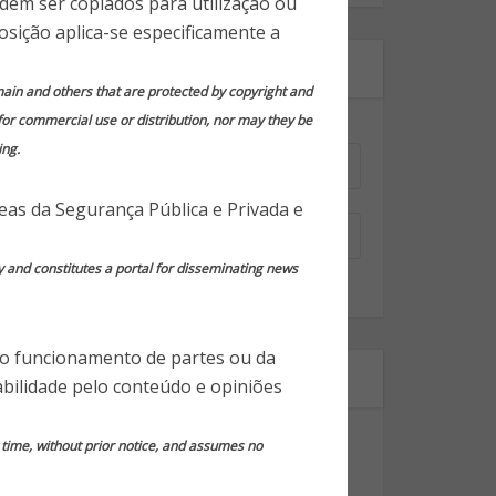
odem ser copiados para utilização ou
osição aplica-se especificamente a
Assine nossa newsletter!
domain and others that are protected by copyright and
 for commercial use or distribution, nor may they be
Nome
*
ing.
Email
*
reas da Segurança Pública e Privada e
y and constitutes a portal for disseminating news
 o funcionamento de partes ou da
Segmentos
bilidade pelo conteúdo e opiniões
Dicas Gerais de Segurança
y time, without prior notice, and assumes no
Notícias em Destaque