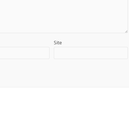
Site
Saiba como seus dados em comentários são processados
.