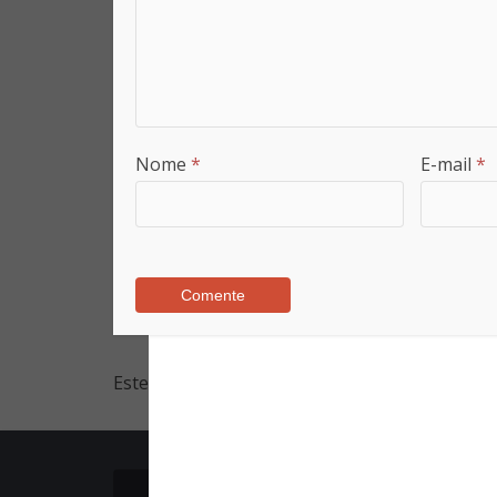
Nome
*
E-mail
*
Este site utiliza o Akismet para reduzir spam.