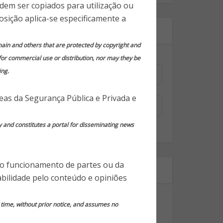
odem ser copiados para utilização ou
osição aplica-se especificamente a
Assine nossa newsletter!
domain and others that are protected by copyright and
 for commercial use or distribution, nor may they be
Nome
*
ing.
Email
*
reas da Segurança Pública e Privada e
y and constitutes a portal for disseminating news
 o funcionamento de partes ou da
Segmentos
bilidade pelo conteúdo e opiniões
Dicas Gerais de Segurança
y time, without prior notice, and assumes no
Notícias em Destaque