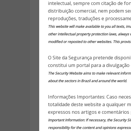
vantagens e
intelectual, sempre com citação de fo
distribuição comercial, nem podem ser
cad
reproduções, traduções e processame
This website will make available to you all texts, i
other intellectual property protection laws, always 
10 anos
modified or reposted to other websites. This provisi
O Site da Segurança pretende disponib
constitui um portal para a divulgação
The Security Website aims to make relevant informat
Publi
about the sectors in Brazil and around the world.
O maior debate que decorre 
Informações Importantes: Caso necess
costuma designar por “Turismo
totalidade deste website a qualquer 
só definição de tal conceito 
expressos nos artigos e comentários 
como o aplicar. Além disso, t
Important Information: If necessary, the Security Si
próprio. Muitas vezes, emb
responsibility for the content and opinions express
Sustentável” fica centrado na 