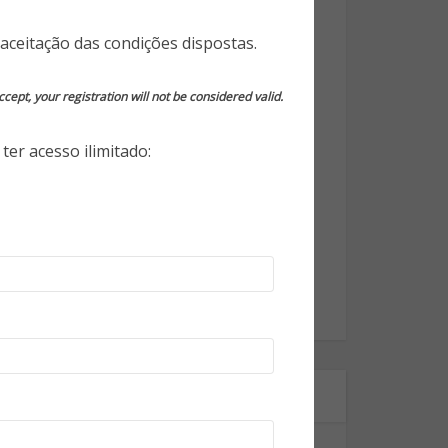
Opinião do Especialista
aceitação das condições dispostas.
Segurança da Informação
cept, your registration will not be considered valid.
Segurança Eletrônica
ter acesso ilimitado:
Segurança Empresarial
Segurança Pessoal
Segurança Pública
Tecnologia
World Highlights
Onde estamos