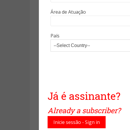
Turismo de Massas é vendido c
Área de Atuação
economias de escala atingidas.
Para o ajudar a decidir qual do
País
são adequados, a
Tourism Tidb
sentido de criar o modelo que m
Não há dúvida de que o Turis
problemas que resultam do Te
“SustainingTourism” <
http://
esperados 1 500 milhões de tu
todos os empregos no mundo.
Já é assinante?
corretos, o impacto ambienta
destinos turísticos são locais
Already a subscriber?
estudos mostrem que tendemo
números são de grande relev
Inicie sessão - Sign in
pequena parte (3%) da água qu