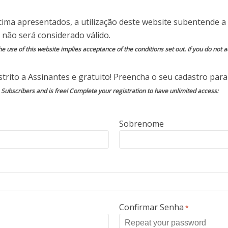
eratura técnica está repleta de questões como:
cima apresentados, a utilização deste website subentende a 
 não será considerado válido.
s?
e use of this website implies acceptance of the conditions set out. If you do not ac
s ao turismo de massa ameaçam o ambiente
trito a Assinantes e gratuito! Preencha o seu cadastro para 
s, resultarão em desafios sociais e econômicos
as atividades turísticas?
o Subscribers and is free! Complete your registration to have unlimited access:
do Turismo de Massas por Turismo
Boutique
.
Sobrenome
ões muito diferentes de Turismo
Boutique
, bem
e ao Turismo de Massas. Alguns dos critérios de
a literatura técnica apontam no sentido do
nte ao Turismo de Nichos, por também estar
as, tais como o turismo cultural, o ambiental, o
s autores argumentam no sentido do Turismo
Confirmar Senha
*
ra da alta estação. Outros ainda que o Turismo
do de uma organização dos clientes, enquanto o