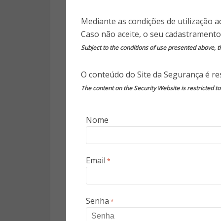
sem uma definição precisa. A lit
Mediante as condições de utilização a
Caso não aceite, o seu cadastramento
Quantos turistas são demai
Subject to the conditions of use presented above, th
As aglomerações devida
turístico?
O conteúdo do Site da Segurança é res
Turistas a mais, ou a meno
que desagregarão as bases d
The content on the Security Website is restricted t
Podemos designar o oposto 
Nome
Mais uma vez, existem definiç
como da respetiva distinção fac
distinção que encontramos n
Email
*
Turismo
Boutique
ser semelha
presente em atividades específic
educativo ou o médico. Outro
Senha
*
Boutique
promover o turismo fo
Boutique
tende a ser o resulta