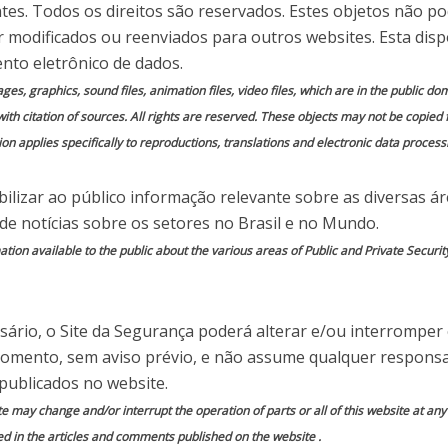
 inconvenientes de
ntes. Todos os direitos são reservados. Estes objetos não p
 modificados ou reenviados para outros websites. Esta disp
a um deles
nto eletrônico de dados.
mages, graphics, sound files, animation files, video files, which are in the public 
with citation of sources. All rights are reserved. These objects may not be copied
 em
Comente essa notícia
on applies specifically to reproductions, translations and electronic data process
ilizar ao público informação relevante sobre as diversas á
 de notícias sobre os setores no Brasil e no Mundo.
ion available to the public about the various areas of Public and Private Securit
cado por
Peter Tarlow
no seio do Turismo tem a ver com o que se
ário, o Site da Segurança poderá alterar e/ou interromper
 Sustentável”. Na verdade, não só não há uma
momento, sem aviso prévio, e não assume qualquer responsa
e ainda menos pessoas têm a certeza quanto a
publicados no website.
em sido tão usado que perdeu qualquer sentido
te may change and/or interrupt the operation of parts or all of this website at an
ora não sempre, o debate sobre o “Turismo
ed in the articles and comments published on the website .
noção de “Turismo de Massas”, um outro conceito