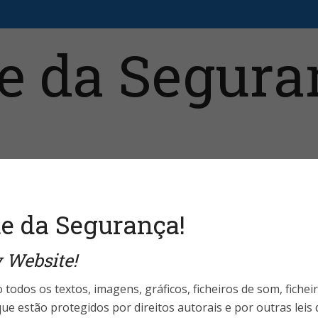
aristas
Fale Conosco
Telefones Úteis
Login 
e da Segurança!
 Website!
nião do Especialista
Massa x Boutique:
 todos os textos, imagens, gráficos, ficheiros de som, fichei
ue estão protegidos por direitos autorais e por outras leis