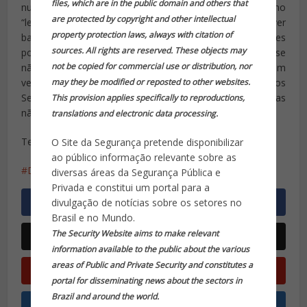
files, which are in the public domain and others that
nunca deu ao Senado este poder, mas o Supremo
are protected by copyright and other intellectual
“legislou” e é nisto que a Dilma está confiando em ver
property protection laws, always with citation of
barrado seu inpedimento. Agora, com as manifestações
sources. All rights are reserved. These objects may
populares, o Senado deverá rever sua posição, porque se
not be copied for commercial use or distribution, nor
não aceitar a decisão da Câmara colocará o país num
verdadeiro estado de guerra, por culpa direta dos
may they be modified or reposted to other websites.
Senadores. Claro que existem outras possibilidades, mas
This provision applies specifically to reproductions,
não imagino quais sejam.
translations and electronic data processing.
Telius Memória
O Site da Segurança pretende disponibilizar
ao público informação relevante sobre as
Dilma
impeachment
Lula
PT
diversas áreas da Segurança Pública e
Privada e constitui um portal para a
divulgação de notícias sobre os setores no
Brasil e no Mundo.
The Security Website aims to make relevant
information available to the public about the various
areas of Public and Private Security and constitutes a
portal for disseminating news about the sectors in
Brazil and around the world.