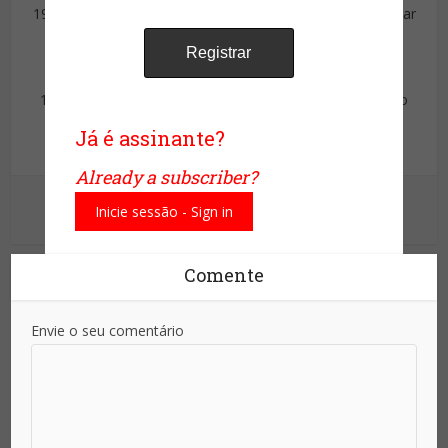
1986- Promovido ao cargo de Procurador de Justiça, titular
da 3ª Procuradoria de Justiça junto à 1ª Câmara do
Tribunal de Alçada Criminal.
1996/2015 -Conselheiro da Associação Comercial do Rio
de Janeiro, Membro do Conselho Empresarial de
Já é assinante?
Segurança Pública , Ética e Cidadania.
Already a subscriber?
Ver outras postagens
Inicie sessão - Sign in
Comente
Envie o seu comentário