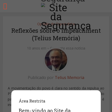
Opinião do Especialista
Reflexões sobre o impeachment
(Telius Memória)
10 anos em
Comente essa notícia
Publicado por
Telius Memoria
A movimentação do povo é clara no sentido da repulsa ao
PT e à Dilma. Era o que os políticos estavam esperando
para se posicionarem. Mas o desdobramento ainda é
Área Restrita
incerto.
Bem-vindo ao Site da