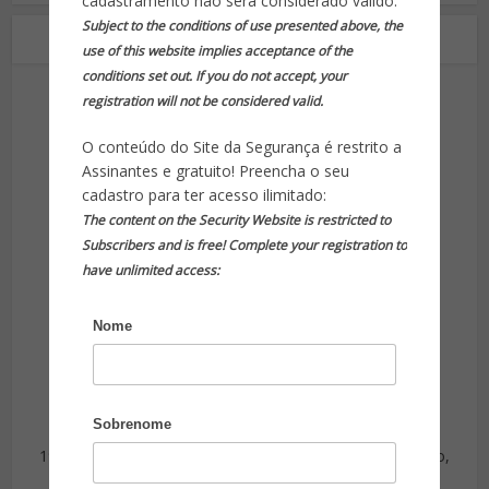
cadastramento não será considerado válido.
Subject to the conditions of use presented above, the
Sobre o autor
use of this website implies acceptance of the
conditions set out. If you do not accept, your
registration will not be considered valid.
O conteúdo do Site da Segurança é restrito a
Assinantes e gratuito! Preencha o seu
cadastro para ter acesso ilimitado:
Telius Memoria
The content on the Security Website is restricted to
Subscribers and is free! Complete your registration to
TELIUS ALONSO AVELINO MEMORIA
have unlimited access:
Advogado
Nome
1965/66 - Delegado de Polícia e Comissário Chefe da
Seção de Investigação da Delegacia de Vigilância do
Estado da Guanabara (Autoridade Policial Civil)
Sobrenome
1967/68 - Diretor da Penitenciária Professor Lemos Brito,
da Secretaria de Justiça do Estado da Guanabara.