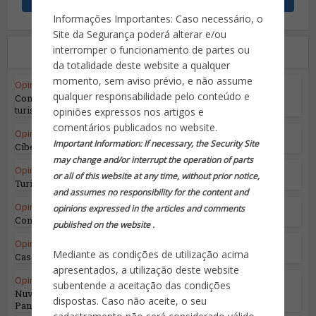
Informações Importantes: Caso necessário, o
Site da Segurança poderá alterar e/ou
Leia também
interromper o funcionamento de partes ou
da totalidade deste website a qualquer
momento, sem aviso prévio, e não assume
Opinião do Especialista
qualquer responsabilidade pelo conteúdo e
Compras: o passa tempo número um do
turismo!
opiniões expressos nos artigos e
comentários publicados no website.
Opinião do Especialista
•
Segurança da Informação
Important Information: If necessary, the Security Site
Cibersegurança no Domínio Espacial
may change and/or interrupt the operation of parts
Opinião do Especialista
or all of this website at any time, without prior notice,
Turismo e o Mercado Sénior
and assumes no responsibility for the content and
Opinião do Especialista
opinions expressed in the articles and comments
Convenções e Centros de Convenções
published on the website .
Opinião do Especialista
Mediante as condições de utilização acima
Casamentos são eventos de verão
apresentados, a utilização deste website
Opinião do Especialista
•
Segurança da Informação
subentende a aceitação das condições
Nuvens Tempestuosas: Navegando pelo
dispostas. Caso não aceite, o seu
Panorama Complexo...