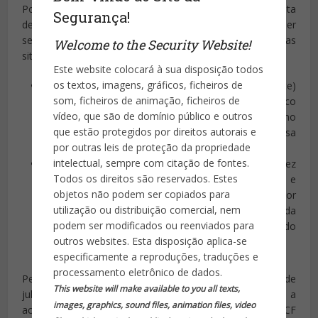
Pode haver impedimento, ainda complicado, não por falta
Segurança!
de motivação e, sim, por falta de certeza de que o Temer
será aceito entre os políticos. Podem haver mais duas
Welcome to the Security Website!
situações imediatas, a meu ver:
Este website colocará à sua disposição todos
os textos, imagens, gráficos, ficheiros de
um acordo que coloque a Dilma (extra-oficialmente)
som, ficheiros de animação, ficheiros de
apenas como Chefe de Estado e outro político
vídeo, que são de domínio público e outros
fazendo as vezes de Chefe de Governo, como
que estão protegidos por direitos autorais e
acontece na França (já foi falada); mas nossa
por outras leis de proteção da propriedade
Constituição Federal não prevê esta hipótese;
intelectual, sempre com citação de fontes.
a renúncia da Dilma, negociada com o PMDB. Talvez
Todos os direitos são reservados. Estes
isto aconteça , porque poderia ser mostrado a ela e
objetos não podem ser copiados para
ao Lula o grande mal que ambos fariam (mal maior
utilização ou distribuição comercial, nem
ainda) ao país na sua economia em grande queda
podem ser modificados ou reenviados para
neste momento, pelo desenrolar demorado do
outros websites. Esta disposição aplica-se
impedimento.
especificamente a reproduções, traduções e
processamento eletrônico de dados.
Penso nisto porque o Supremo deu ao Senado o poder de
This website will make available to you all texts,
julgar o julgamento da Câmara no que respeita a
images, graphics, sound files, animation files, video
aceitação da acusação contra a Presidente. A nossa CF