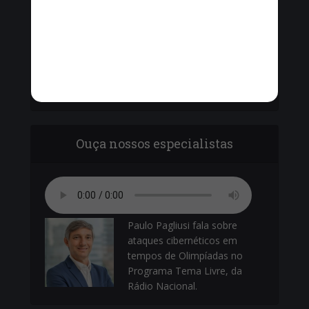
Vinícius Cavalcante, o Secretário de Ordem
Pública - Cel. Paulo Amêndola debatem com
vereadores sobre o armamento da Guarda
Municipal.
Ouça nossos especialistas
Paulo Pagliusi fala sobre
ataques cibernéticos em
tempos de Olimpíadas no
Programa Tema Livre, da
Rádio Nacional.