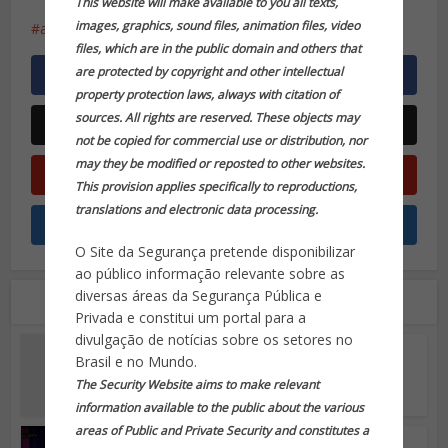
This website will make available to you all texts,
images, graphics, sound files, animation files, video
agência
bancos
câmeras
imagens
Lei 3.162
files, which are in the public domain and others that
are protected by copyright and other intellectual
property protection laws, always with citation of
sources. All rights are reserved. These objects may
not be copied for commercial use or distribution, nor
may they be modified or reposted to other websites.
This provision applies specifically to reproductions,
translations and electronic data processing.
O Site da Segurança pretende disponibilizar
ao público informação relevante sobre as
diversas áreas da Segurança Pública e
Leia também
Privada e constitui um portal para a
divulgação de notícias sobre os setores no
Segurança Eletrônica
Brasil e no Mundo.
Amazon lança ‘câmera
voadora’ que vigia casa
The Security Website aims to make relevant
information available to the public about the various
areas of Public and Private Security and constitutes a
Segurança Eletrônica