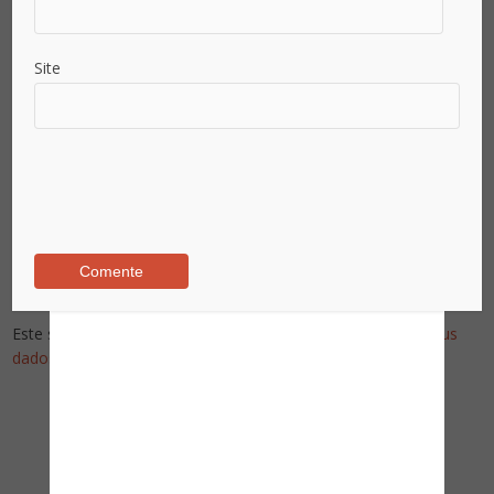
Site
Este site utiliza o Akismet para reduzir spam.
Saiba como seus
dados em comentários são processados
.
Pesquise no Site