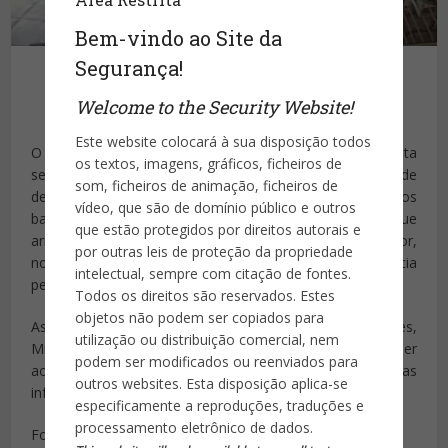
Bem-vindo ao Site da
Segurança!
Welcome to the Security Website!
Publicado por
Site da Segurança
Este website colocará à sua disposição todos
O governador Luiz Fernando Pezão sancionou, nesta
os textos, imagens, gráficos, ficheiros de
sexta-feira (15/1), a alteração da Lei 3.162, de 30 de
som, ficheiros de animação, ficheiros de
dezembro de 1998. A partir de hoje, os estabelecimentos
vídeo, que são de domínio público e outros
bancários do estado do Rio de Janeiro terão que
que estão protegidos por direitos autorais e
armazenar as imagens de suas câmeras de segurança por,
por outras leis de proteção da propriedade
no mínimo, dois anos. A lei original não estabelecia
intelectual, sempre com citação de fontes.
período obrigatório para o arquivamento.
Todos os direitos são reservados. Estes
objetos não podem ser copiados para
As imagens vão poder ser requisitadas por juízes,
utilização ou distribuição comercial, nem
Ministério Público e por autoridade policial, para atender
podem ser modificados ou reenviados para
aos procedimentos processuais ou para a apuração das
outros websites. Esta disposição aplica-se
infrações penais.
especificamente a reproduções, traduções e
processamento eletrônico de dados.
Fonte: www.jb.com.br