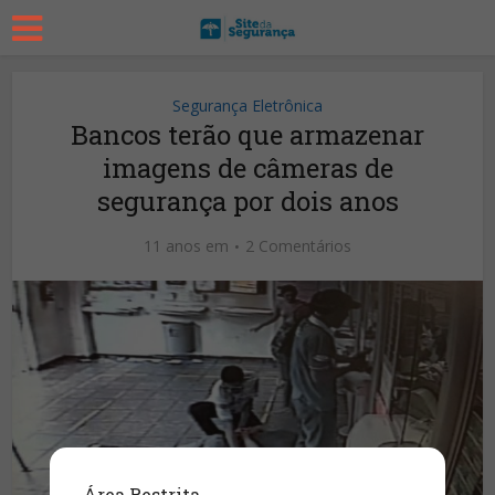
Segurança Eletrônica
Bancos terão que armazenar
imagens de câmeras de
segurança por dois anos
11 anos em
2 Comentários
Área Restrita