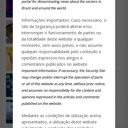
portal for disseminating news about the sectors in
EUA usam câmeras
térmicas em busca de
Brazil and around the world.
sinais de febre
Informações Importantes: Caso necessário, o
Segurança Eletrônica
Site da Segurança poderá alterar e/ou
Câmera espiã disfarçada
interromper o funcionamento de partes ou
de lâmpada LED
da totalidade deste website a qualquer
momento, sem aviso prévio, e não assume
Segurança Eletrônica
qualquer responsabilidade pelo conteúdo e
Igrejas investem em
opiniões expressos nos artigos e
sistemas de segurança
comentários publicados no website.
Important Information: If necessary, the Security Site
may change and/or interrupt the operation of parts
Segurança Eletrônica
Câmeras de vigilância,
or all of this website at any time, without prior notice,
podem virar arma na
and assumes no responsibility for the content and
internet
opinions expressed in the articles and comments
published on the website .
Segurança Eletrônica
Bandidos usam papel
alumínio para não acionar
Mediante as condições de utilização acima
alarme
apresentados, a utilização deste website