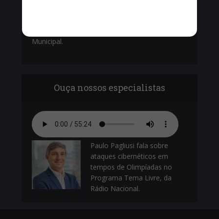
Vinícius Cavalcante, o Secretário de Ordem
Pública - Cel. Paulo Amêndola debatem com
vereadores sobre o armamento da Guarda
Municipal.
Ouça nossos especialistas
Paulo Pagliusi fala sobre
ataques cibernéticos em
tempos de Olimpíadas no
Programa Tema Livre, da
Rádio Nacional.