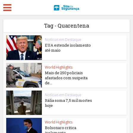
Tag - Quarentena
Notícias em Destaque
EUA estende isolamento
até maio
World Highlights
Mais de 250 policiais
afastados com suspeita
de...
Notícias em Destaque
Itália soma 7,5 mil mortes
hoje
World Highlights
Bolsonaro critica
isolamento