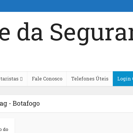
aristas
Fale Conosco
Telefones Úteis
Login 
ag - Botafogo
o do