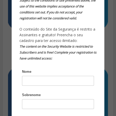
Subject to the conditions of use presented above, the
use of this website implies acceptance of the
conditions set out. If you do not accept, your
registration will not be considered valid.
O conteúdo do Site da Segurança é restrito a
500 Alertas
Assinantes e gratuito! Preencha o seu
cadastro para ter acesso ilimitado:
R$
400,00
The content on the Security Website is restricted to
Adicionar ao carrinho
Subscribers and is free! Complete your registration to
have unlimited access:
Nome
Sobrenome