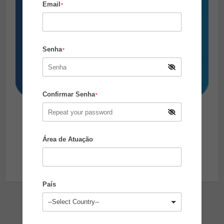
Email
*
Senha
*
Confirmar Senha
*
5.000 Alertas
R$
3.000,00
Área de Atuação
Adicionar ao carrinho
País
Pesquise no Site