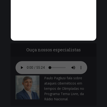
Vinícius Cavalcante, o Secretário de Ordem
Pública - Cel. Paulo Amêndola debatem com
vereadores sobre o armamento da Guarda
Municipal.
Ouça nossos especialistas
Paulo Pagliusi fala sobre
ataques cibernéticos em
tempos de Olimpíadas no
Programa Tema Livre, da
Rádio Nacional.