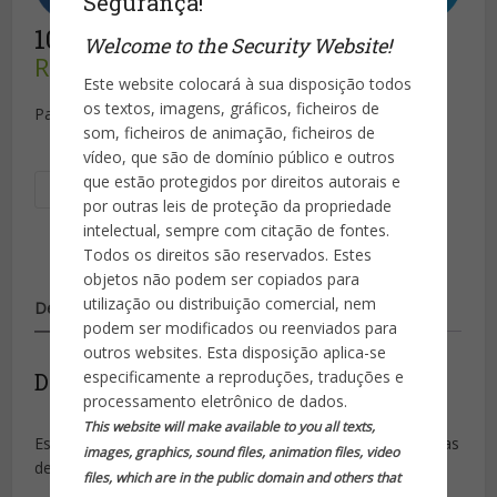
Segurança!
10.000 Alertas
Welcome to the Security Website!
R$
5.000,00
Este website colocará à sua disposição todos
os textos, imagens, gráficos, ficheiros de
Pacote para envio de 10.000 Alertas via SMS
som, ficheiros de animação, ficheiros de
vídeo, que são de domínio público e outros
10.000
que estão protegidos por direitos autorais e
Adicionar ao carrinho
Alertas
por outras leis de proteção da propriedade
quantidade
intelectual, sempre com citação de fontes.
Todos os direitos são reservados. Estes
objetos não podem ser copiados para
utilização ou distribuição comercial, nem
Descrição
Avaliações (0)
podem ser modificados ou reenviados para
outros websites. Esta disposição aplica-se
especificamente a reproduções, traduções e
Descrição
processamento eletrônico de dados.
This website will make available to you all texts,
Este serviço consiste na transmissão de mensagens curtas
images, graphics, sound files, animation files, video
de texto, alertas, via sistema de telefonia móvel celular.
files, which are in the public domain and others that