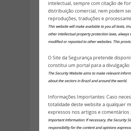
relacion
intelectual, sempre com citação de fo
distribuição comercial, nem podem ser
reproduções, traduções e processame
6 anos
This website will make available to you all texts, i
other intellectual property protection laws, always 
modified or reposted to other websites. This provisi
O Site da Segurança pretende disponib
Publica
constitui um portal para a divulgação
FALSOS RE
The Security Website aims to make relevant informat
about the sectors in Brazil and around the world.
ORGANIZAÇ
Informações Importantes: Caso necess
totalidade deste website a qualquer 
Os golpistas se passam por rep
expressos nos artigos e comentários 
da OMS e oferecem promessa
Important Information: If necessary, the Security Si
relacionadas à COVID‑19.
responsibility for the content and opinions express