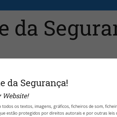
aristas
Fale Conosco
Telefones Úteis
Login 
e da Segurança!
 Website!
 Gerais de Segurança
 mais comuns
 todos os textos, imagens, gráficos, ficheiros de som, fichei
ue estão protegidos por direitos autorais e por outras leis