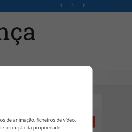
Clientes SMS
Login Assinante
Pesquise no Site
ros de animação, ficheiros de vídeo,
 de proteção da propriedade