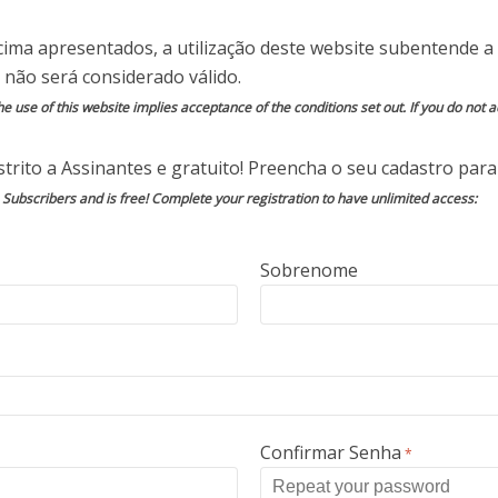
VENDEM PRODUTOS
cima apresentados, a utilização deste website subentende a 
OS
 não será considerado válido.
e use of this website implies acceptance of the conditions set out. If you do not ac
 álcool gel, máscaras ou outros produtos e
trito a Assinantes e gratuito! Preencha o seu cadastro para 
, mas a compra nunca chega.
o Subscribers and is free! Complete your registration to have unlimited access:
PRESENTANTES DO
Sobrenome
alizações e pagamentos em nome da Caixa
o Brasileiro.
S FINANCEIRAS
Confirmar Senha
*
AS