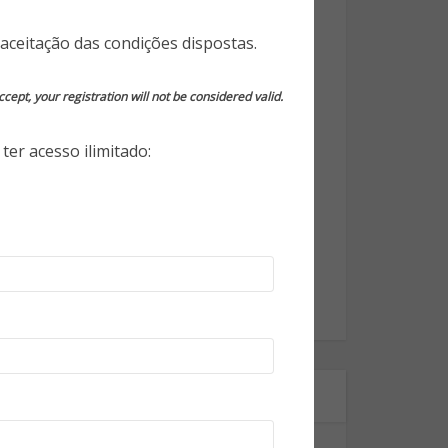
Opinião do Especialista
aceitação das condições dispostas.
Segurança da Informação
cept, your registration will not be considered valid.
Segurança Eletrônica
ter acesso ilimitado:
Segurança Empresarial
Segurança Pessoal
Segurança Pública
Tecnologia
World Highlights
Onde estamos