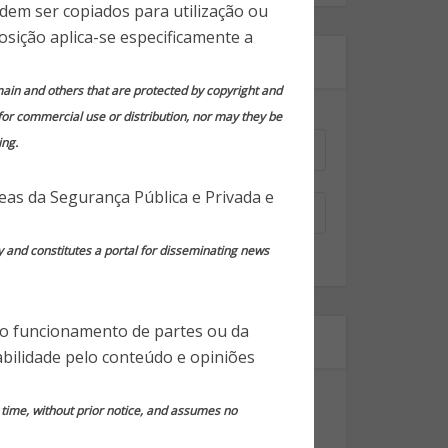
odem ser copiados para utilização ou
osição aplica-se especificamente a
Assine nossa newsletter!
domain and others that are protected by copyright and
 for commercial use or distribution, nor may they be
Nome
*
ing.
Email
*
reas da Segurança Pública e Privada e
y and constitutes a portal for disseminating news
 o funcionamento de partes ou da
Segmentos
bilidade pelo conteúdo e opiniões
Dicas Gerais de Segurança
y time, without prior notice, and assumes no
Notícias em Destaque