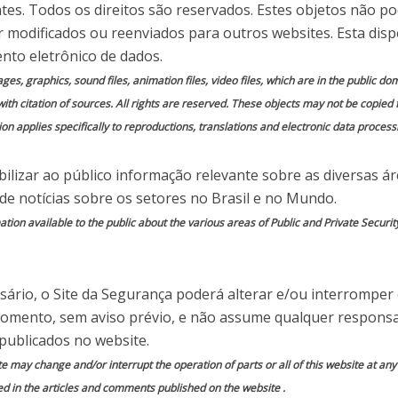
ados à Covid‑19
ntes. Todos os direitos são reservados. Estes objetos não p
 modificados ou reenviados para outros websites. Esta disp
nto eletrônico de dados.
 em
Comente essa notícia
mages, graphics, sound files, animation files, video files, which are in the public 
with citation of sources. All rights are reserved. These objects may not be copied
on applies specifically to reproductions, translations and electronic data process
ilizar ao público informação relevante sobre as diversas á
do por
Site da Segurança
 de notícias sobre os setores no Brasil e no Mundo.
PRESENTANTES DE
ion available to the public about the various areas of Public and Private Securit
ÕES DE SAÚDE
ário, o Site da Segurança poderá alterar e/ou interromper
momento, sem aviso prévio, e não assume qualquer responsa
resentantes do SUS, do Ministério da Saúde ou
publicados no website.
s de cura, testes ou outras informações
te may change and/or interrupt the operation of parts or all of this website at an
ed in the articles and comments published on the website .