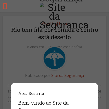
World Highlights
Rio tem fila por comida e centro
está deserto
6 anos em
Comente essa notícia
Publicado por
Site da Segurança
Capital vive com as ruas vazias, quase sem carros e
apenas com a circulação dos trabalhadores dos serviços
Área Restrita
essenciais. Sem-teto se aglomeram em busca de
Bem-vindo ao Site da
donativos.