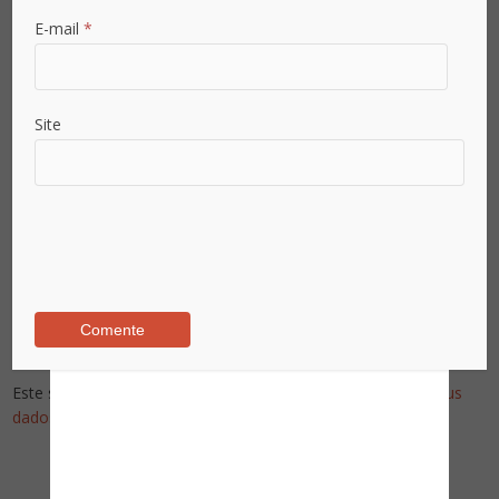
E-mail
*
Site
Já é assinante?
Already a subscriber?
Inicie sessão - Sign in
Este site utiliza o Akismet para reduzir spam.
Saiba como seus
dados em comentários são processados
.
Pesquise no Site