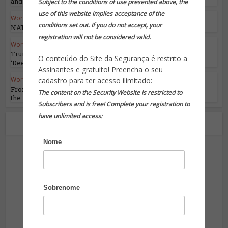
and What...
Subject to the conditions of use presented above, the
use of this website implies acceptance of the
World Highlights
conditions set out. If you do not accept, your
NATO’s 75th Anniversary
registration will not be considered valid.
World Highlights
Trump Has a Master Plan for Destroying the
O conteúdo do Site da Segurança é restrito a
‘Deep State’
Assinantes e gratuito! Preencha o seu
World Highlights
cadastro para ter acesso ilimitado:
From Ceasefires to Pauses: Shedding Light on
The content on the Security Website is restricted to
the...
Subscribers and is free! Complete your registration to
have unlimited access:
Sobre o autor
Nome
Sobrenome
Site da Segurança