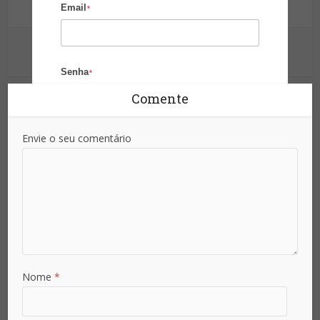
Informação para sua proteção!
Email
*
Ver outras postagens
Senha
*
Comente
Confirmar Senha
Envie o seu comentário
*
Área de Atuação
País
Nome
*