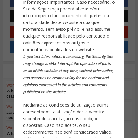
Informações Importantes: Caso necessário, o
Site da Segurança poderá alterar e/ou
interromper o funcionamento de partes ou
da totalidade deste website a qualquer
momento, sem aviso prévio, e não assume
qualquer responsabilidade pelo conteúdo e
opiniões expressos nos artigos e
comentários publicados no website.
Important Information: If necessary, the Security Site
may change and/or interrupt the operation of parts
Leia também
or all of this website at any time, without prior notice,
and assumes no responsibility for the content and
opinions expressed in the articles and comments
World Highlights
What we know about deadly Iran helicopter
published on the website .
crash
Mediante as condições de utilização acima
World Highlights
apresentados, a utilização deste website
How will Israel respond to Iran’s attack and
could it...
subentende a aceitação das condições
dispostas. Caso não aceite, o seu
World Highlights
cadastramento não será considerado válido.
What We Know About Iran’s Attack on Israel