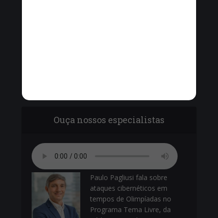
Vinícius Cavalcante, o Secretário de Ordem
Pública - Cel. Paulo Amêndola debatem com
vereadores sobre o armamento da Guarda
Municipal.
Ouça nossos especialistas
Paulo Pagliusi fala sobre
ataques cibernéticos em
tempos de Olimpíadas no
Programa Tema Livre, da