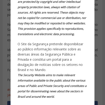
are protected by copyright and other intellectual
de ajudar a quem precisa em meio à pandemia. Na
property protection laws, always with citation of
semana passada, a escola de gastronomia fez doação
sources. All rights are reserved. These objects may
para 150 sem-tetos da Zona Sul.
not be copied for commercial use or distribution, nor
may they be modified or reposted to other websites.
Nesta segunda, a prefeitura do Rio começou a abrigar no
This provision applies specifically to reproductions,
Sambódromo os sem-teto que terão quartos com no
translations and electronic data processing.
máximo seis camas, para que os hóspedes tenham
espaço de um metro entre elas.
O Site da Segurança pretende disponibilizar
ao público informação relevante sobre as
Idosos estão sendo cadastrados e levados para um hotel
diversas áreas da Segurança Pública e
popular. O acolhimento, em casos leves, não é obrigatório,
Privada e constitui um portal para a
segundo a secretária de Assistência Social.
divulgação de notícias sobre os setores no
Brasil e no Mundo.
Fonte: G1
The Security Website aims to make relevant
Foto: G1 (marquinhos)
information available to the public about the various
areas of Public and Private Security and constitutes a
Coronavírus
Covid 19
população de rua
rio de
portal for disseminating news about the sectors in
janeiro
Brazil and around the world.