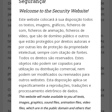
Segurança!
Dez dias após a entrada em vigor das medidas de
isolamento, decretadas pelas autoridades do Rio de
Welcome to the Security Website!
Janeiro, a capital vive com as ruas vazias, quase sem
Este website colocará à sua disposição todos
carros e apenas com a circulação dos trabalhadores dos
os textos, imagens, gráficos, ficheiros de
serviços essenciais.
som, ficheiros de animação, ficheiros de
Em vários pontos do Centro da cidade, grupos de sem-
vídeo, que são de domínio público e outros
teto se aglomeram para receber donativos e alimentos. As
que estão protegidos por direitos autorais e
medidas de confinamento para conter o contágio do novo
por outras leis de proteção da propriedade
coronavírus mudaram radicalmente a vida de quem mora
intelectual, sempre com citação de fontes.
nas ruas.
Todos os direitos são reservados. Estes
objetos não podem ser copiados para
Por causa da menor circulação de pessoas e a redução de
utilização ou distribuição comercial, nem
projetos sociais, a população em situação de rua vive um
podem ser modificados ou reenviados para
desamparo maior e tem medo da fome.
outros websites. Esta disposição aplica-se
especificamente a reproduções, traduções e
O
G1
já tinha registrado cenas de aglomerações em busca
processamento eletrônico de dados.
de comida na Lapa há uma semana e voltou a percorrer as
This website will make available to you all texts,
ruas do Centro nesta segunda-feira (30).
images, graphics, sound files, animation files, video
files, which are in the public domain and others that
Nesse período, algumas iniciativas surgiram como forma