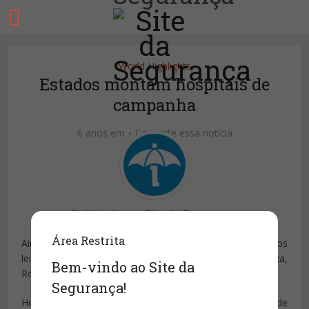
World Highlights
Estados montam hospitais de
campanha
6 anos em
Comente essa notícia
Publicado por
Site da Segurança
Área Restrita
Ainda não existe um número oficial de quantos novos
leitos serão criados em todo o país. São Paulo, Fortaleza,
Bem-vindo ao Site da
Roraima e Rio de Janeiro já começaram as obras.
Segurança!
Hospitais de campanha estão sendo erguidos a toque de