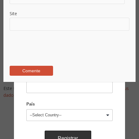
Site
Senha
*
Confirmar Senha
*
Área de Atuação
Este site utiliza o Akismet para reduzir spam.
Saiba como seus
dados em comentários são processados
.
País
Pesquise no Site