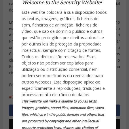
Welcome to the Security Website!
caixa, Brasil afora. Mas não existe ainda um número oficial
de quantos novos leitos serão criados em todo o país.
Este website colocará à sua disposição todos
os textos, imagens, gráficos, ficheiros de
Em São Paulo, os hospitais estão sendo montados no
som, ficheiros de animação, ficheiros de
estádio do Pacaembu e no Centro de Convenções do
vídeo, que são de domínio público e outros
Anhembi. Em Fortaleza, a construção é no estádio
que estão protegidos por direitos autorais e
Presidente Vargas. Em Roraima, o Exército ajudou a erguer
por outras leis de proteção da propriedade
um hospital de campanha na capital Boa Vista e no estádio
intelectual, sempre com citação de fontes.
Canarinho. No Rio de Janeiro, o Maracanã, palco de muitos
Todos os direitos são reservados. Estes
clássicos, deve ser transformado em hospital, e o
objetos não podem ser copiados para
Riocentro, um espaço de convenções importantes na
utilização ou distribuição comercial, nem
cidade, também.
podem ser modificados ou reenviados para
outros websites. Esta disposição aplica-se
Fonte: Fantástico (Rede Globo)
especificamente a reproduções, traduções e
processamento eletrônico de dados.
Coronavírus
Covid 19
pandemia
This website will make available to you all texts,
images, graphics, sound files, animation files, video
files, which are in the public domain and others that
are protected by copyright and other intellectual
property protection laws, always with citation of