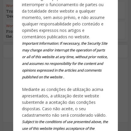
interromper o funcionamento de partes ou
World Highlights
da totalidade deste website a qualquer
Trump Has a Master Plan for Destroying the
‘Deep State’
momento, sem aviso prévio, e não assume
qualquer responsabilidade pelo conteúdo e
World Highlights
opiniões expressos nos artigos e
From Ceasefires to Pauses: Shedding Light on
the...
comentários publicados no website.
Important Information: If necessary, the Security Site
Sobre o autor
may change and/or interrupt the operation of parts
or all of this website at any time, without prior notice,
and assumes no responsibility for the content and
opinions expressed in the articles and comments
published on the website .
Mediante as condições de utilização acima
apresentados, a utilização deste website
Site da Segurança
subentende a aceitação das condições
dispostas. Caso não aceite, o seu
Informação para sua proteção!
cadastramento não será considerado válido.
Subject to the conditions of use presented above, the
use of this website implies acceptance of the
Ver outras postagens