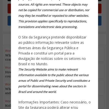
sources. All rights are reserved. These objects may
not be copied for commercial use or distribution, nor
may they be modified or reposted to other websites.
This provision applies specifically to reproductions,
translations and electronic data processing.
O Site da Segurança pretende disponibilizar
Leia também
ao público informação relevante sobre as
diversas áreas da Segurança Pública e
World Highlights
Privada e constitui um portal para a
What we know about deadly Iran helicopter
divulgação de notícias sobre os setores no
crash
Brasil e no Mundo.
World Highlights
The Security Website aims to make relevant
How will Israel respond to Iran’s attack and
information available to the public about the various
could it...
areas of Public and Private Security and constitutes a
World Highlights
portal for disseminating news about the sectors in
What We Know About Iran’s Attack on Israel
Brazil and around the world.
and What...
World Highlights
Informações Importantes: Caso necessário, o
NATO’s 75th Anniversary
Site da Segurança poderá alterar e/ou