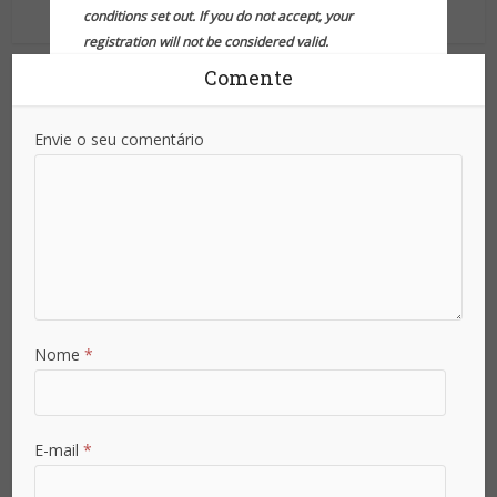
conditions set out. If you do not accept, your
registration will not be considered valid.
Comente
O conteúdo do Site da Segurança é restrito a
Assinantes e gratuito! Preencha o seu
cadastro para ter acesso ilimitado:
Envie o seu comentário
The content on the Security Website is restricted to
Subscribers and is free! Complete your registration to
have unlimited access:
Nome
Nome
*
Sobrenome
E-mail
*
Email
*