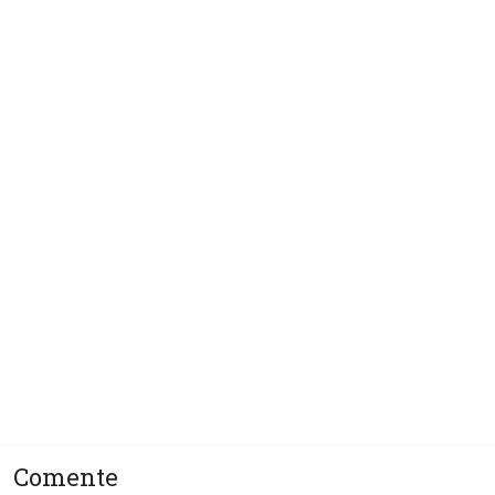
ep
Shedding Light on the...
Sobre o autor
ça
oteção!
Comente