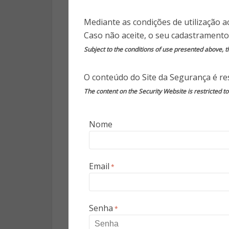
Mediante as condições de utilização a
Até o momento, foram 19 golpe
Caso não aceite, o seu cadastramento
milhões de pessoas. As iscas
Subject to the conditions of use presented above, th
benefício, caso o usuário acesse
para detectar o Covid-19 são of
O conteúdo do Site da Segurança é res
The content on the Security Website is restricted t
De acordo com o diretor do dfndr
acontecimentos de grande rep
“Alguns golpes se aproveita
Nome
governo estão realizando par
álcool em gel e pagamento de 
acredita no aumento do númer
Email
*
conforme divulgado pelo site T
O “Auxílio Cidadão 2020”, por
Senha
*
trabalhadores autônomos tem
governo. O link para o qual a 