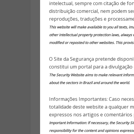
co
intelectual, sempre com citação de fo
distribuição comercial, nem podem ser
reproduções, traduções e processame
6 anos
This website will make available to you all texts, i
other intellectual property protection laws, always 
modified or reposted to other websites. This provisi
O Site da Segurança pretende disponib
Publica
constitui um portal para a divulgação
The Security Website aims to make relevant informat
Golpes no WhatsApp usando p
about the sectors in Brazil and around the world.
milhões de pessoas.
Informações Importantes: Caso necess
Com a pandemia do coronavírus,
totalidade deste website a qualquer 
pelo WhatsApp. Os golpistas u
expressos nos artigos e comentários 
informações sobre a doença e d
Important Information: If necessary, the Security Si
das artimanhas usadas é o “au
responsibility for the content and opinions express
dfndr lab, laboratório especiali