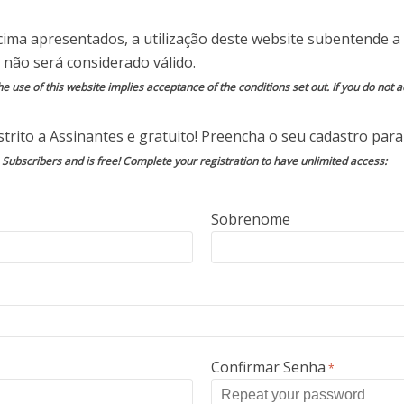
cima apresentados, a utilização deste website subentende a 
s identificados, que já atingiram cerca de 2
 não será considerado válido.
 para atrair pessoas sempre prometem algum
e use of this website implies acceptance of the conditions set out. If you do not ac
 o link dissimulado. Além disso, até testes falsos
erecidos na rede.
trito a Assinantes e gratuito! Preencha o seu cadastro para 
o Subscribers and is free! Complete your registration to have unlimited access:
 lab, Emilio Simoni, os cibercriminosos utilizam
ercussão para tornar o ataque mais verídico.
m de ações reais que grandes empresas e o
Sobrenome
a enfrentar o coronavírus, como a doação de
benefícios à população”, explica Simoni, que
o de ataques e de vítimas nos próximos dias,
echtudo.
 exemplo, instiga o usuário a verificar se o
Confirmar Senha
*
 direito a um auxílio de R$ 200 por mês do
pessoa é direcionada pede para fazer um falso