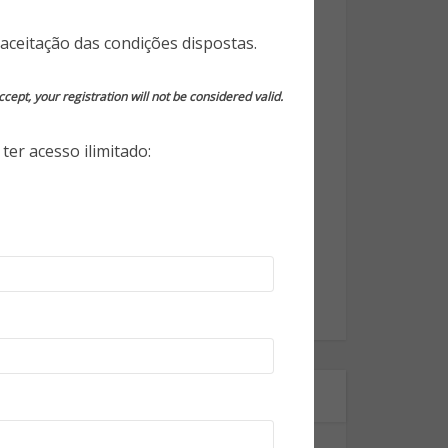
Opinião do Especialista
aceitação das condições dispostas.
Segurança da Informação
cept, your registration will not be considered valid.
Segurança Eletrônica
ter acesso ilimitado:
Segurança Empresarial
Segurança Pessoal
Segurança Pública
Tecnologia
World Highlights
Onde estamos