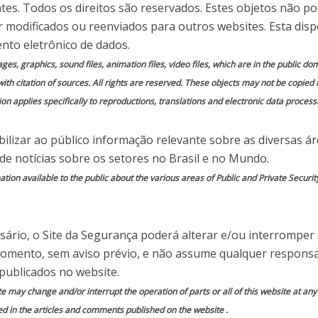
ronavírus
ntes. Todos os direitos são reservados. Estes objetos não p
 modificados ou reenviados para outros websites. Esta disp
nto eletrônico de dados.
 em
Comente essa notícia
mages, graphics, sound files, animation files, video files, which are in the public 
with citation of sources. All rights are reserved. These objects may not be copied
on applies specifically to reproductions, translations and electronic data process
ilizar ao público informação relevante sobre as diversas á
do por
Site da Segurança
 de notícias sobre os setores no Brasil e no Mundo.
ion available to the public about the various areas of Public and Private Securit
andemia do coronavírus atingem cerca de 2
ário, o Site da Segurança poderá alterar e/ou interromper
 inúmeros golpes circulam pelas redes sociais e
momento, sem aviso prévio, e não assume qualquer responsa
tilizam do nome de grandes marcas e prometem
publicados no website.
istribuição de álcool em gel, por exemplo. Uma
te may change and/or interrupt the operation of parts or all of this website at an
xílio cidadão coronavírus”, conforme dados do
ed in the articles and comments published on the website .
zado em segurança digital da PSafe.