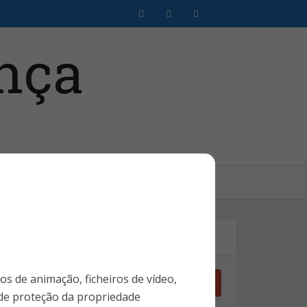
Clientes SMS
Login Assinante
Pesquise no Site
ros de animação, ficheiros de vídeo,
 de proteção da propriedade