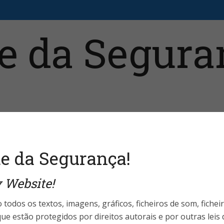
aristas
Fale Conosco
Telefones Úteis
Login 
e da Segurança!
 Website!
World Highlights
elacionados ao
 todos os textos, imagens, gráficos, ficheiros de som, fichei
ue estão protegidos por direitos autorais e por outras leis