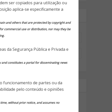
odem ser copiados para utilização ou
osição aplica-se especificamente a
Assine nossa newsletter!
domain and others that are protected by copyright and
 for commercial use or distribution, nor may they be
Nome
*
ing.
Email
*
reas da Segurança Pública e Privada e
y and constitutes a portal for disseminating news
 o funcionamento de partes ou da
Segmentos
bilidade pelo conteúdo e opiniões
Dicas Gerais de Segurança
y time, without prior notice, and assumes no
Notícias em Destaque