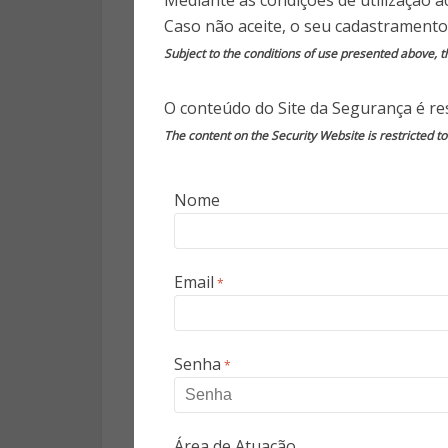
Mediante as condições de utilização a
De acordo com o jornal “A Folh
Caso não aceite, o seu cadastramento
homens atacaram a tiro o fun
Subject to the conditions of use presented above, th
automóveis. O homem foi soco
manhã.
O conteúdo do Site da Segurança é res
The content on the Security Website is restricted t
Guilherme e Luiz seguiram de
entrada do estabelecimento de
Nome
coordenadora pedagógica, que 
funcionária que também não so
Email
*
Os dois atiradores foram depoi
alunos do ensino médio, que 
matando quatro alunos, deixand
Senha
*
Fonte: https://www.jn.pt
Área de Atuação