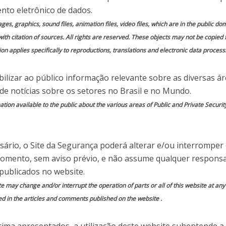
 em
Comente essa notícia
nto eletrônico de dados.
mages, graphics, sound files, animation files, video files, which are in the public 
with citation of sources. All rights are reserved. These objects may not be copied
on applies specifically to reproductions, translations and electronic data process
do por
Site da Segurança
ilizar ao público informação relevante sobre as diversas á
 de notícias sobre os setores no Brasil e no Mundo.
uarta-feira, 13/03/2019, várias pessoas numa
ion available to the public about the various areas of Public and Private Securit
e São Paulo, no Brasil. As autoridades não
a o crime, mas tudo indica que tenha sido
ário, o Site da Segurança poderá alterar e/ou interromper
momento, sem aviso prévio, e não assume qualquer responsa
s, e Luiz de Castro, de 25 anos, são os nomes
publicados no website.
 Entraram armados na Escola Estadual Raul Brasil
te may change and/or interrupt the operation of parts or all of this website at an
 tudo o que se mexia. Morreram pelo menos 10
ed in the articles and comments published on the website .
ido pensado ao detalhe.