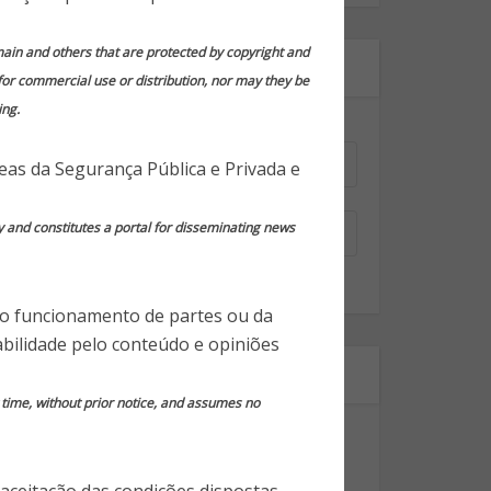
domain and others that are protected by copyright and
Assine nossa newsletter!
 for commercial use or distribution, nor may they be
ing.
Nome
*
reas da Segurança Pública e Privada e
Email
*
y and constitutes a portal for disseminating news
 o funcionamento de partes ou da
bilidade pelo conteúdo e opiniões
Segmentos
y time, without prior notice, and assumes no
Dicas Gerais de Segurança
Notícias em Destaque