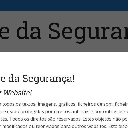
e da Segurança!
aristas
Fale Conosco
Telefones Úteis
Login 
 Website!
World Highlights
 todos os textos, imagens, gráficos, ficheiros de som, fichei
scola de São Paulo
ue estão protegidos por direitos autorais e por outras leis
ntes. Todos os direitos são reservados. Estes objetos não p
 modificados ou reenviados para outros websites. Esta disp