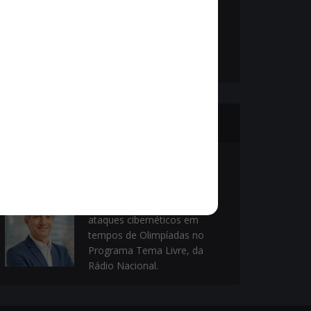
Vinícius Cavalcante, o Secretário de Ordem
Pública - Cel. Paulo Amêndola debatem com
vereadores sobre o armamento da Guarda
Municipal.
Ouça nossos especialistas
Paulo Pagliusi fala sobre
ataques cibernéticos em
tempos de Olimpíadas no
Programa Tema Livre, da
Rádio Nacional.