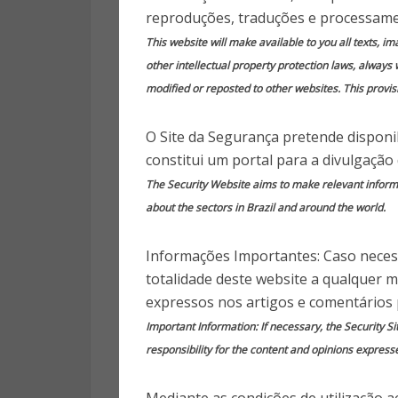
7 anos
reproduções, traduções e processame
This website will make available to you all texts, i
other intellectual property protection laws, always 
modified or reposted to other websites. This provisi
Publica
O Site da Segurança pretende disponib
constitui um portal para a divulgação
Dois homens abateram, esta q
The Security Website aims to make relevant informat
escola em Suzano, na área d
about the sectors in Brazil and around the world.
encontram justificação par
premeditado e preparado.
Informações Importantes: Caso necess
totalidade deste website a qualquer 
Guilherme Monteiro, de 17 ano
expressos nos artigos e comentários 
por trás da tragédia no Brasil.
Important Information: If necessary, the Security Si
de Suzano e dispararam contra
responsibility for the content and opinions express
pessoas, num ataque que terá s