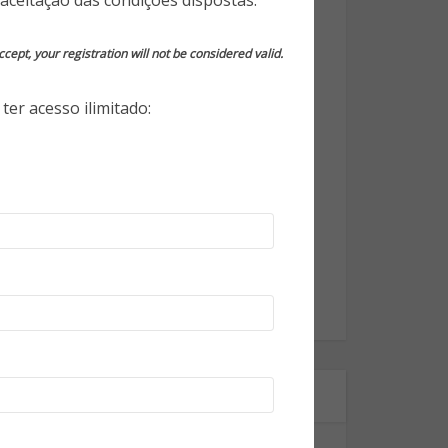
aceitação das condições dispostas.
Opinião do Especialista
cept, your registration will not be considered valid.
Segurança da Informação
ter acesso ilimitado:
Segurança Eletrônica
Segurança Empresarial
Segurança Pessoal
Segurança Pública
Tecnologia
World Highlights
Onde estamos