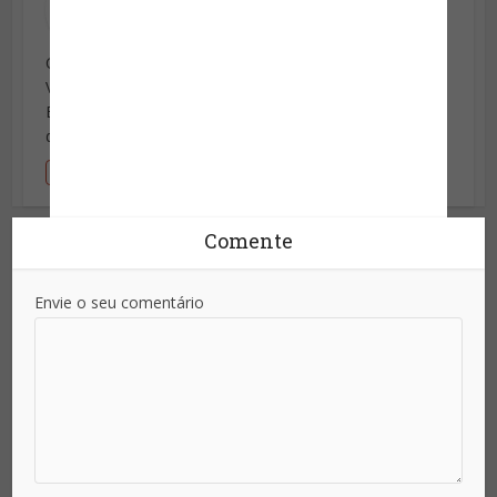
11/07/2023 às 10:06
Como posso adquirir os materiais produzidos por
Vinícius Cavalcante ?
Estou à procura de materiais de segurança de
dignitários e segurança orgânica.
Responder
Comente
Envie o seu comentário