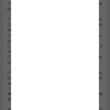
 Aqui é um local seguro, inacessível e bem guardado, não
precisamos temer!
 Trata-se de uma pessoa da minha mais inteira confiança!
 Ah, é um senhor de idade, imagina se ele seria capaz
disso!?
 Ah, é apenas uma criança (ou um velho, ou uma mulher,
ou um mendigo) inofensiva!
 Aquele senhor distinto vestido de branco, vê-se que é
médico!
 Só de olhar, vê-se logo que o homem ou a mulher não
estão armados…
E acreditar na falsa sensação de conforto que elas
traduzem, só pode concorrer para o insucesso na missão
de proteção que tais profissionais devem levar a cabo.
NÃO SE DEVE SUBSTITUIR AS BOAS TÁTICAS PELA BOA
SORTE!…
Em geral, o trabalho de uma segurança pessoal só