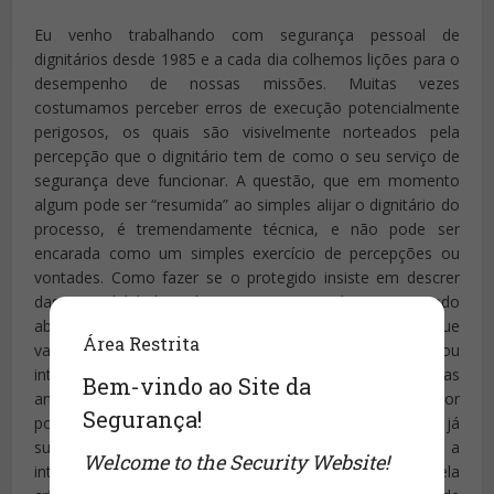
Eu venho trabalhando com segurança pessoal de
dignitários desde 1985 e a cada dia colhemos lições para o
desempenho de nossas missões. Muitas vezes
costumamos perceber erros de execução potencialmente
perigosos, os quais são visivelmente norteados pela
percepção que o dignitário tem de como o seu serviço de
segurança deve funcionar. A questão, que em momento
algum pode ser “resumida” ao simples alijar o dignitário do
processo, é tremendamente técnica, e não pode ser
encarada como um simples exercício de percepções ou
vontades. Como fazer se o protegido insiste em descrer
das possibilidades de perigo? Normalmente quando
abordamos a segurança de autoridades, há riscos que
Área Restrita
variam desde de ações promovidas por agentes ou
interesses estrangeiros, o terrorismo dos grupos ativistas
Bem-vindo ao Site da
antagônicos, a perspectiva de violência perpetrada por
Segurança!
políticos rivais, isso sem falar no problema – já
suficientemente muito complicado – de ter de garantir a
Welcome to the Security Website!
integridade de alguém em meio à violência promovida pela