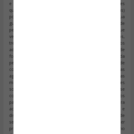
e os profissionais sempre procuram evitar que as ações
que vitimaram outros dignitários (e seus seguranças)
possam ser repetidas contra aqueles que estão sob sua
guarda no momento. A proteção permanente de
personalidades sob ameaça é uma missão delicada, que
vem a exigir qualificação dos agentes empregados,
treinamento dispendioso, meios e equipamentos
adequados para fazer frente a cada risco específico, de
forma que se possa garantir a integridade da
personalidade segurada com um mínimo de
contrariedades ou alterações no cumprimento de suas
agendas de trabalho. Não faculta aos seguranças
menosprezar os riscos que envolvem a proteção daqueles
sob sua guarda. A tarefa dos seguranças pessoais não se
constitui em algo fácil: estar permanentemente a postos
para um combate que não tem dia e nem hora para
acontecer vem a exigir profissionais técnicos, atentos e
disciplinados, que jamais subestimem a capacidade de
seus adversários. Na medida do possível tudo deve ser
previsto e o mais bem planejado possível. Num trabalho