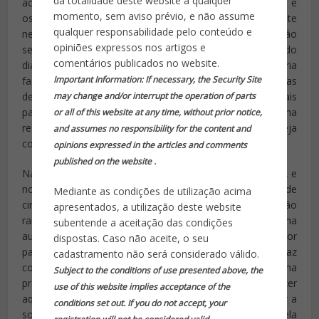
da totalidade deste website a qualquer
acontecerá. Se nada acontece, tudo bem; mas os sustos e
momento, sem aviso prévio, e não assume
os “dessa vez foi por pouco” acontecem e infelizmente
qualquer responsabilidade pelo conteúdo e
nem sempre servem de lição para que tais arroubos não
opiniões expressos nos artigos e
se repitam. Como situações adversas não ocorrem todo
comentários publicados no website.
dia, sob a ótica desses segurados sempre “se poderia
Important Information: If necessary, the Security Site
fazer por menos”…Algumas vezes o protegido apenas
may change and/or interrupt the operation of parts
deseja contar com mais um assessor ou secretário “mais
parrudo”, praticante de artes marciais e “que imponha
or all of this website at any time, without prior notice,
respeito”, mas que não lhe dê trabalho e seja
and assumes no responsibility for the content and
completamente submisso a sua vontade.
opinions expressed in the articles and comments
published on the website .
Na verdade, tudo costuma seguir um “script”, do manual, e
normalmente se vai representando o guarda-costas de
Mediante as condições de utilização acima
cinema enquanto problemas maiores não acontecem. Não
apresentados, a utilização deste website
raramente o trabalho de segurança junto a uma
subentende a aceitação das condições
autoridade envolve o recebimento de gratificações por
dispostas. Caso não aceite, o seu
parte dos agentes encarregados de protegê-la. Isso faz
cadastramento não será considerado válido.
com que tal serviço seja encarado até como uma
Subject to the conditions of use presented above, the
premiação e o profissional, que ante o dilema de fazer
use of this website implies acceptance of the
aquilo para o qual foi tecnicamente treinado ou atender a
conditions set out. If you do not accept, your
solicitação de seu protegido, acaba optando pela