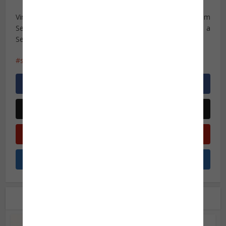
Vinícius Domingues Cavalcante, o autor é Consultor em
Segurança, Diretor da ABSEG no Rio de Janeiro e integra a
Segurança Legislativa Municipal do Rio de Janeiro.
segurança de dignatários
segurança pessoal
Leia também
Opinião do Especialista