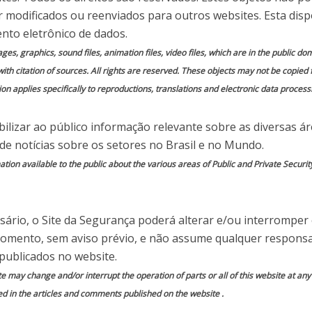
or US$ 1
 modificados ou reenviados para outros websites. Esta disp
nto eletrônico de dados.
 em
Comente essa notícia
mages, graphics, sound files, animation files, video files, which are in the public 
with citation of sources. All rights are reserved. These objects may not be copied
on applies specifically to reproductions, translations and electronic data process
ilizar ao público informação relevante sobre as diversas á
do por
Site da Segurança
 de notícias sobre os setores no Brasil e no Mundo.
ion available to the public about the various areas of Public and Private Securit
erabilidade em sistemas de pontos-de-venda
os que uma loja cobram por seus produtos. Na
uém com conhecimento desta brecha seja capaz de
ário, o Site da Segurança poderá alterar e/ou interromper
s, como um MacBook, por preços irrisórios, na
momento, sem aviso prévio, e não assume qualquer responsa
publicados no website.
te may change and/or interrupt the operation of parts or all of this website at an
los pesquisadores da empresa de segurança
ed in the articles and comments published on the website .
ssa brecha em terminais desenvolvidos por