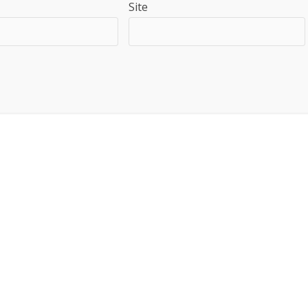
Site
Saiba como seus dados em comentários são processados
.
World Highlights
What we know about
deadly Iran helicopter
crash