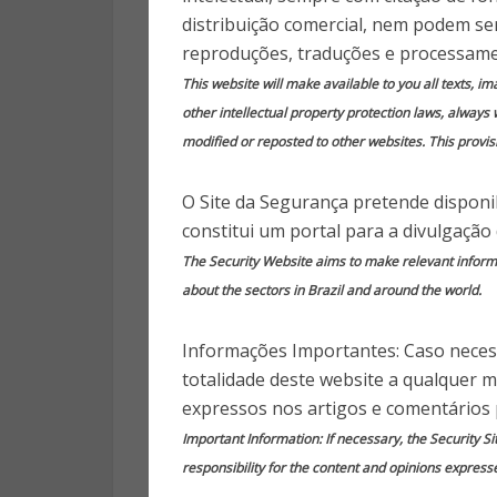
p
distribuição comercial, nem podem ser
reproduções, traduções e processame
9 anos
This website will make available to you all texts, i
other intellectual property protection laws, always 
modified or reposted to other websites. This provisi
O Site da Segurança pretende disponib
Publica
constitui um portal para a divulgação
The Security Website aims to make relevant informat
Hackers encontraram uma vuln
about the sectors in Brazil and around the world.
que permitem alterar os preç
prática, isso significa que alg
Informações Importantes: Caso necess
comprar um produtos caríssimo
totalidade deste website a qualquer 
faixa de US$ 1.
expressos nos artigos e comentários 
Important Information: If necessary, the Security Si
A demonstração foi feita pe
responsibility for the content and opinions express
ERPScan, que encontraram e