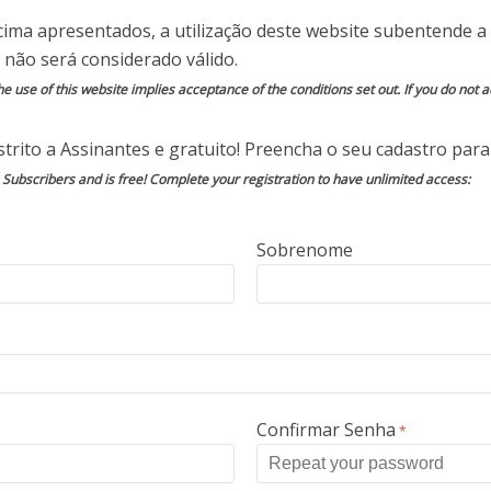
e permite a criação de descontos para qualquer
cima apresentados, a utilização deste website subentende a 
 não será considerado válido.
e use of this website implies acceptance of the conditions set out. If you do not ac
pesquisadores perceberam que uma série de
 faltando. Assim, além de conseguir acessar os
trito a Assinantes e gratuito! Preencha o seu cadastro para 
 os hackers se mostraram capazes de ganhar
o Subscribers and is free! Complete your registration to have unlimited access:
que possibilita a alteração de preços, além de
gar ou ligar terminais.
Sobrenome
o problema não é restrito a SAP, e sim um
emas de ponto-de-venda apresentam, com
rtanto, com as mesmas vulnerabilidades,
ões básicas com segurança digital. Quando um
l controlar completamente o sistema.
black-hat”, que são os hackers que procuram
Confirmar Senha
*
enefício próprio ou para vende-las, então a SAP
e em abril, e já lançou uma correção em julho.