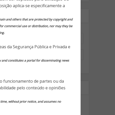
osição aplica-se especificamente a
Assine nossa newsletter!
domain and others that are protected by copyright and
 for commercial use or distribution, nor may they be
Nome
*
ing.
reas da Segurança Pública e Privada e
Email
*
y and constitutes a portal for disseminating news
 o funcionamento de partes ou da
Segmentos
bilidade pelo conteúdo e opiniões
Dicas Gerais de Segurança
y time, without prior notice, and assumes no
Notícias em Destaque