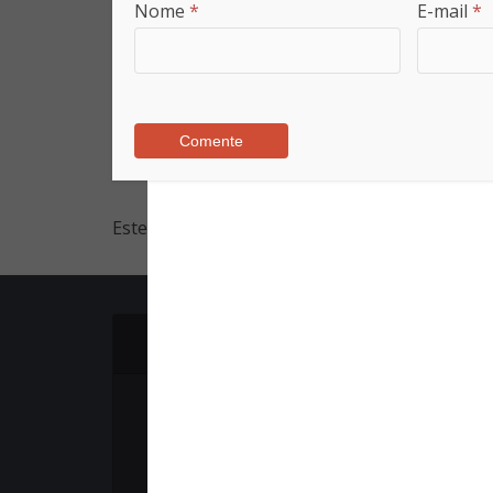
Nome
*
E-mail
*
Este site utiliza o Akismet para reduzir spam.
Notícias em destaque no Mundo
Jovem português usou
Discord para comandar
massacres...