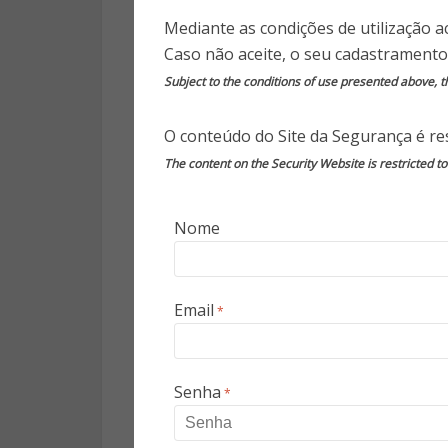
gigantes como SAP e Oracle, qu
Mediante as condições de utilização a
item à venda.
Caso não aceite, o seu cadastramento
Subject to the conditions of use presented above, th
Ao mexer nos terminais, os 
medidas de autorização estavam
O conteúdo do Site da Segurança é res
dados do cartão de crédito,
The content on the Security Website is restricted t
controle total do servidor, o 
realizar outras ações como desli
Nome
Dmitry Chastuhin conta que 
problema que muitos sist
Email
arquitetura similar e, po
*
frequentemente sem preocupaç
hacker acessa a rede, é possíve
O pessoal da ERPScan não é “
Senha
*
brechas para explorá-las para b
foi alertada da vulnerabilidad