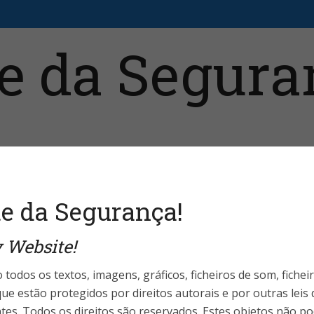
aristas
Fale Conosco
Telefones Úteis
Login 
e da Segurança!
 Website!
rança da Informação
mpraram MacBook
 todos os textos, imagens, gráficos, ficheiros de som, fichei
ue estão protegidos por direitos autorais e por outras leis
ntes. Todos os direitos são reservados. Estes objetos não p