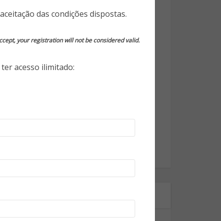
Opinião do Especialista
aceitação das condições dispostas.
Segurança da Informação
cept, your registration will not be considered valid.
Segurança Eletrônica
ter acesso ilimitado:
Segurança Empresarial
Segurança Pessoal
Segurança Pública
Tecnologia
World Highlights
Onde estamos