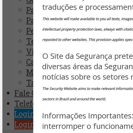
traduções e processament
Paulo Pagliusi
Paulo Albuquerque
This website will make available to you all texts, image
Peter Tarlow
intellectual property protection laws, always with cita
Telius Memoria
reposted to other websites. This provision applies speci
Vinícius Cavalcante
O Site da Segurança prete
Camilo D´Ornellas
diversas áreas da Seguran
Milton Corrêa
notícias sobre os setores
Talvane de Moraes
The Security Website aims to make relevant information 
Fale Conosco
sectors in Brazil and around the world.
Telefones Úteis
Login Clientes SMS
Informações Importantes: 
Login Assinante
interromper o funcioname