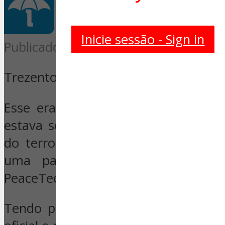
Inicie sessão - Sign in
Publicado por
Site da Segurança
Trezentos e trinta e dois ataques. 2
Esse era o número na hora em que
estava sendo escrito. É isso que m
do terrorismo” feito por um site q
uma parceria entre a Esri Sto
PeaceTech Lab.
Tendo por base informação partilh