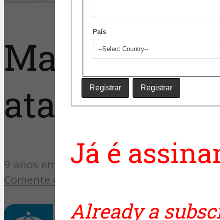
País
Mapa interat
ataques terro
Já é assina
9 anos em
Comente essa notícia
Already a subsc