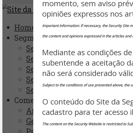
momento, sem aviso prévi
opiniões expressos nos ar
Home
Important Information: If necessary, the Security Site m
Segmentos
the content and opinions expressed in the articles and
Segurança Empresarial
Mediante as condições de 
Segurança da Informação
subentende a aceitação d
Segurança Pública
não será considerado váli
Segurança Eletrônica
Subject to the conditions of use presented above, the us
Segurança Pessoal
Comentaristas
O conteúdo do Site da Seg
André Godinho
cadastro para ter acesso i
Gerson Borges
The content on the Security Website is restricted to Su
Paulo Pagliusi