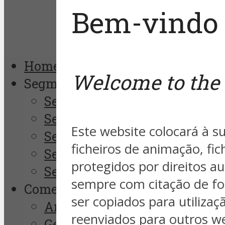
Bem-vindo 
Home
Welcome to the 
Segmentos
Segurança Empresarial
Segurança da Informação
Este website colocará à su
Segurança Pública
ficheiros de animação, fi
Segurança Eletrônica
protegidos por direitos au
Segurança Pessoal
sempre com citação de fo
Comentaristas
ser copiados para utiliza
André Godinho
reenviados para outros we
Gerson Borges