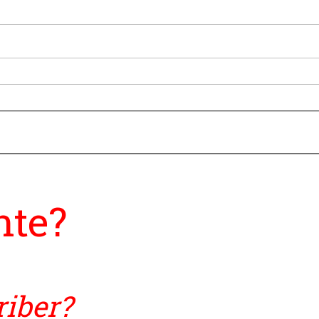
ivo mostra to
ristas de 201
nte?
riber?