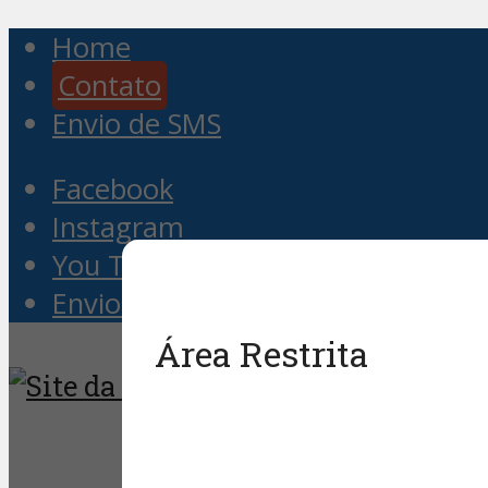
Home
Contato
Envio de SMS
Facebook
Instagram
You Tube
Envio de SMS
Área Restrita