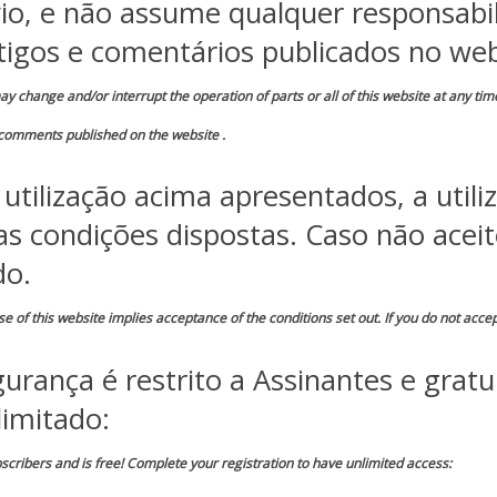
o, e não assume qualquer responsabil
tigos e comentários publicados no web
ay change and/or interrupt the operation of parts or all of this website at any tim
 comments published on the website .
utilização acima apresentados, a utili
as condições dispostas. Caso não acei
do.
e of this website implies acceptance of the conditions set out. If you do not accept
urança é restrito a Assinantes e gratu
limitado:
bscribers and is free! Complete your registration to have unlimited access: