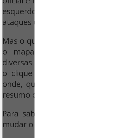
oficial e nas redes sociais, o site apr
esquerdo, por ordem cronológic
ataques que já aconteceram este ano
Mas o que mais chama a atenção no
o mapa interativo que situa no
diversas cores, todos os ataques ter
o clique é possível ver quem efet
onde, quantas pessoas morreram 
resumo do que se passou.
Para saber as estatísticas de outro
mudar o ano no URL da página web.