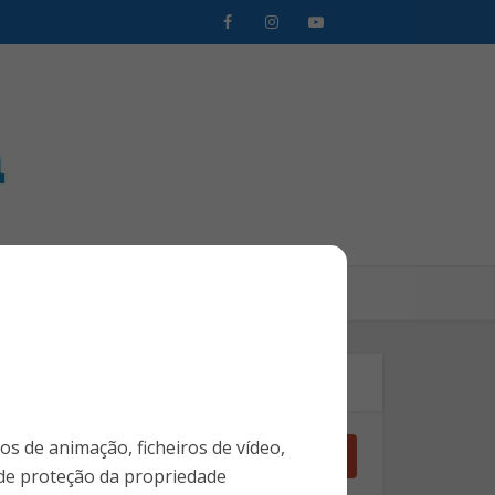
Clientes SMS
Login Assinante
Pesquise no Site
ros de animação, ficheiros de vídeo,
 de proteção da propriedade