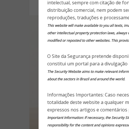
intelectual, sempre com citação de fo
10 anos
distribuição comercial, nem podem ser
reproduções, traduções e processame
This website will make available to you all texts, i
other intellectual property protection laws, always 
modified or reposted to other websites. This provisi
O Site da Segurança pretende disponib
constitui um portal para a divulgação
The Security Website aims to make relevant informat
about the sectors in Brazil and around the world.
Informações Importantes: Caso necess
totalidade deste website a qualquer 
expressos nos artigos e comentários 
Important Information: If necessary, the Security Si
responsibility for the content and opinions express