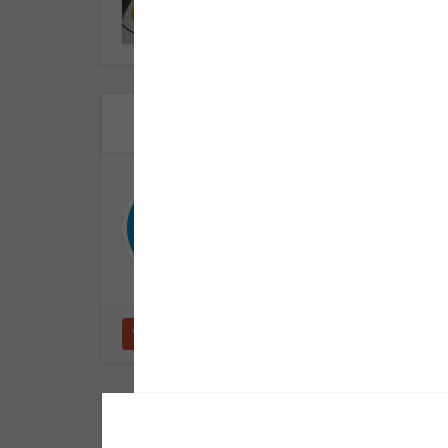
Site da Seguran
Informação para sua pr
Ver outras postagens