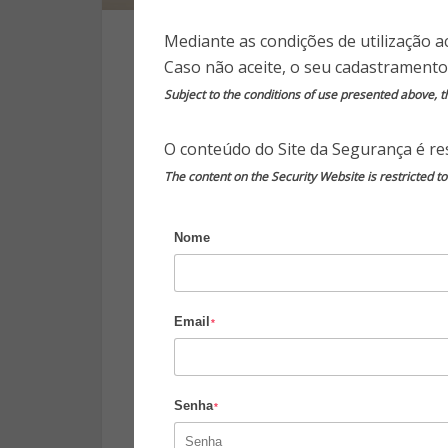
Mediante as condições de utilização a
Caso não aceite, o seu cadastramento
Publica
Subject to the conditions of use presented above, th
Medo do terrorismo, medo de 
O conteúdo do Site da Segurança é res
medo do escuro, medo das pes
The content on the Security Website is restricted t
Por que somos a geração mais 
Nome
O medo é uma das emoções mais
longo da evolução, para apur
Email
*
permanecermos alerta, longe 
conscientes do perigo e para qu
Senha
*
Contudo, o medo em excesso p
vive dias de incerteza e de conf