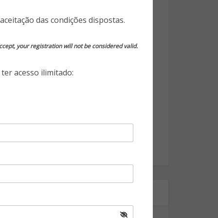
Opinião do Especialista
aceitação das condições dispostas.
Segurança da Informação
cept, your registration will not be considered valid.
Segurança Eletrônica
ter acesso ilimitado:
Segurança Empresarial
Segurança Pessoal
Segurança Pública
Tecnologia
World Highlights
Onde estamos