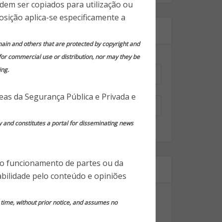
odem ser copiados para utilização ou
osição aplica-se especificamente a
Assine nossa newsletter!
domain and others that are protected by copyright and
 for commercial use or distribution, nor may they be
Nome
*
ing.
Email
*
reas da Segurança Pública e Privada e
y and constitutes a portal for disseminating news
 o funcionamento de partes ou da
Segmentos
bilidade pelo conteúdo e opiniões
Dicas Gerais de Segurança
y time, without prior notice, and assumes no
Notícias em Destaque