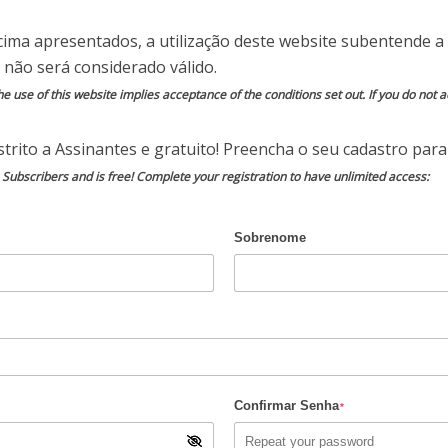
cima apresentados, a utilização deste website subentende a 
 não será considerado válido.
do por
Site da Segurança
e use of this website implies acceptance of the conditions set out. If you do not ac
catástrofes naturais, medo das tecnologias,
trito a Assinantes e gratuito! Preencha o seu cadastro para 
soas…
o Subscribers and is free! Complete your registration to have unlimited access:
medrosa de todos os tempos?
Sobrenome
 importantes. A sensação foi desenvolvida ao
ar nosso instinto de sobrevivência e assim
dos perigos. O medo serve para que estejamos
e sejamos capazes de detectá-lo a tempo.
Confirmar Senha
*
arece ter-se apoderado da geração atual, que
usão – seja na carona da correria do dia-a-dia ou