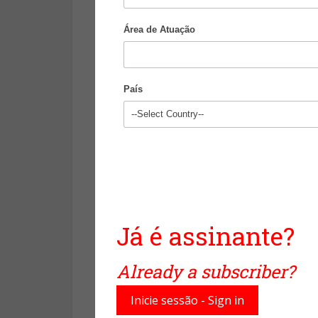
da enorme quantidade de inform
Área de Atuação
Como indica o Buena Vida do El 
tempos. E não falamos dos me
aranhas ou o medo de morrer. 
País
que espelham a sociedade e o
ambientais, dos refugiados e 
para viajar ou comprar o que se
De acordo com os especialistas
de ansiedade, algo que afeta a
de quem é a culpa? Em parte do
Já é assinante?
o psicólogo Eparquio A. Delga
espalham na Internet não são
Already a subscriber?
avião são mais falados hoje do 
temem mais este meio de tran
Inicie sessão - Sign in
acidentes são mais frequentes.