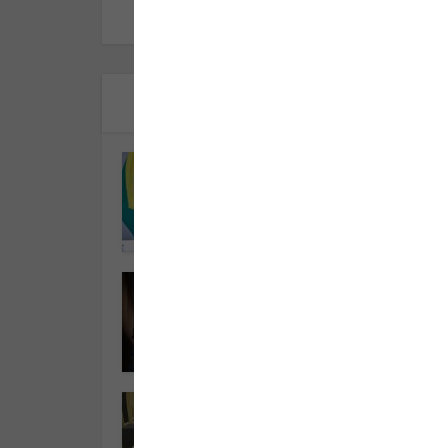
Segurança Pessoal
Armas para defesa pes
Governo Lula limita
acesso
Segurança Pessoal
Bolsonaro assina dec
que facilita posse de
armas
Segurança Pessoal
Câmeras na escola: os