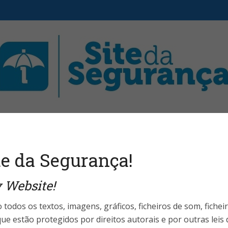
aristas
Fale Conosco
Telefones Úteis
Login 
e da Segurança!
 Website!
egurança Pessoal
ação mais medrosa
 todos os textos, imagens, gráficos, ficheiros de som, fichei
ue estão protegidos por direitos autorais e por outras leis