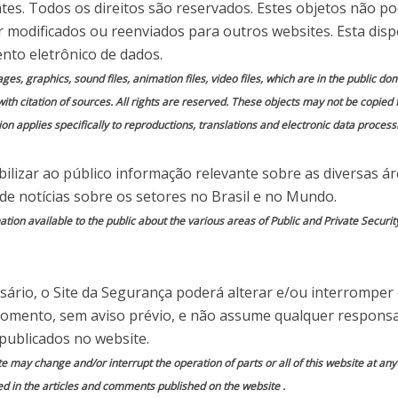
ntes. Todos os direitos são reservados. Estes objetos não p
 em
Comente essa notícia
 modificados ou reenviados para outros websites. Esta disp
nto eletrônico de dados.
mages, graphics, sound files, animation files, video files, which are in the public 
with citation of sources. All rights are reserved. These objects may not be copied
on applies specifically to reproductions, translations and electronic data process
ilizar ao público informação relevante sobre as diversas á
 de notícias sobre os setores no Brasil e no Mundo.
ion available to the public about the various areas of Public and Private Securit
ário, o Site da Segurança poderá alterar e/ou interromper
momento, sem aviso prévio, e não assume qualquer responsa
publicados no website.
te may change and/or interrupt the operation of parts or all of this website at an
ed in the articles and comments published on the website .