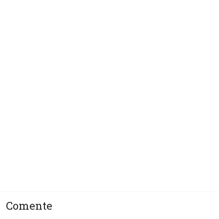
polêmica
Sobre o autor
ça
oteção!
Comente