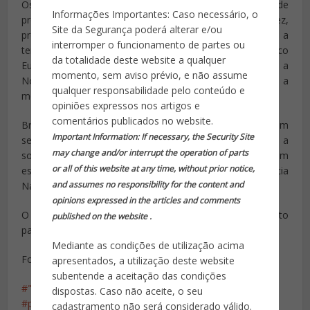
Os Estados Unidos não têm regras em matéria de
Informações Importantes: Caso necessário, o
proteção de dados. A legislação europeia, por sua vez,
Site da Segurança poderá alterar e/ou
proíbe desde 1998 a transferência de dados pessoais a
interromper o funcionamento de partes ou
terceiros países não membros do Espaço Econômico
da totalidade deste website a qualquer
Europeu (EEE, que reúne os 28 da UE, assim como a
momento, sem aviso prévio, e não assume
Noruega, a Islândia e Liechtenstein) se não tiverem a
qualquer responsabilidade pelo conteúdo e
mesma proteção que na UE.
opiniões expressos nos artigos e
comentários publicados no website.
Bruxelas e Washington chegaram a um acordo em
Important Information: If necessary, the Security Site
setembro, após quatro anos de negociações sob a
may change and/or interrupt the operation of parts
sombra das revelações sobre a espionagem americana em
or all of this website at any time, without prior notice,
escala global divulgadas pelo ex-consultor da Agência
and assumes no responsibility for the content and
Nacional de Segurança americana Edward Snowden.
opinions expressed in the articles and comments
O Parlamento Europeu ainda deve dar seu consentimento
published on the website .
para que o acordo seja válido.
Mediante as condições de utilização acima
Fonte: Isto É Dinheiro
apresentados, a utilização deste website
subentende a aceitação das condições
"Umbrella agreement"
acordo
Estado Unidos
dispostas. Caso não aceite, o seu
proteção de dados
transferência de dados
união
cadastramento não será considerado válido.