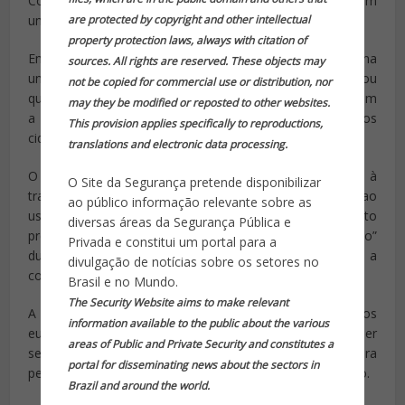
Conselho Europeu (que representa os 28 países da UE) em
um comunicado.
are protected by copyright and other intellectual
property protection laws, always with citation of
Em um discurso pronunciado na quarta-feira na
sources. All rights are reserved. These objects may
universidade de Leiden (Holanda), Loretta Lynch destacou
not be copied for commercial use or distribution, nor
que o acordo “mostra nosso compromisso conjunto com
may they be modified or reposted to other websites.
a proteção da segurança e da privacidade de nossos
This provision applies specifically to reproductions,
cidadãos de ambos os lados do Atlântico”.
translations and electronic data processing.
O acordo oferece salvaguardas e garantias legais à
O Site da Segurança pretende disponibilizar
transferência de dados. Dispõe de “claras limitações” ao
ao público informação relevante sobre as
uso dos dados, da obrigação de obter um consentimento
diversas áreas da Segurança Pública e
prévio à transferência e de definir um “período apropriado”
Privada e constitui um portal para a
durante o qual serão conservados, assim como o direito a
divulgação de notícias sobre os setores no
consultá-los e retificá-los, afirma o Conselho.
Brasil e no Mundo.
The Security Website aims to make relevant
A UE insistia sobre a necessidade de que os cidadãos
information available to the public about the various
europeus tivessem a mesma possibilidade de fazer valer
areas of Public and Private Security and constitutes a
seus direitos ante os tribunais americanos, o que era
portal for disseminating news about the sectors in
permitido aos cidadãos americanos no bloco comunitário.
Brazil and around the world.