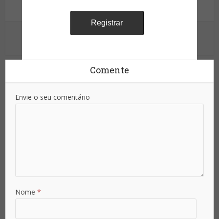
Informação para sua proteção!
Ver outras postagens
Já é assinante?
Comente
Already a subscriber?
Envie o seu comentário
Inicie sessão - Sign in
Nome
*