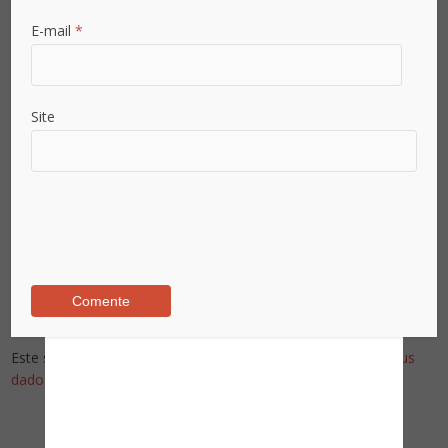
E-mail
*
Site
Este site utiliza o Akismet para reduzir spam.
Saiba como seus
dados em comentários são processados
.
Pesquise no Site