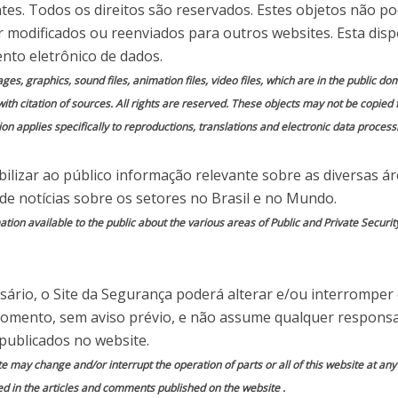
ar celulares na Rio
ntes. Todos os direitos são reservados. Estes objetos não p
 modificados ou reenviados para outros websites. Esta disp
2016
nto eletrônico de dados.
mages, graphics, sound files, animation files, video files, which are in the public 
with citation of sources. All rights are reserved. These objects may not be copied
 em
Comente essa notícia
on applies specifically to reproductions, translations and electronic data process
ilizar ao público informação relevante sobre as diversas á
 de notícias sobre os setores no Brasil e no Mundo.
ion available to the public about the various areas of Public and Private Securit
do por
Site da Segurança
iro de 2016, autoriza as Forças Armadas a usar
ário, o Site da Segurança poderá alterar e/ou interromper
adiocomunicações nas Olimpíadas do Rio. No
momento, sem aviso prévio, e não assume qualquer responsa
 não é público o que deixa em aberto dúvidas
publicados no website.
iam ter o funcionamento restringido pelos
te may change and/or interrupt the operation of parts or all of this website at an
rnet via rádio, rádios, televisões e até celulares
ed in the articles and comments published on the website .
diocomunicação.