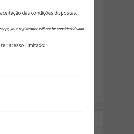
Opinião do Especialista
aceitação das condições dispostas.
Segurança da Informação
cept, your registration will not be considered valid.
Segurança Eletrônica
ter acesso ilimitado:
Segurança Empresarial
Segurança Pessoal
Segurança Pública
Tecnologia
World Highlights
Onde estamos