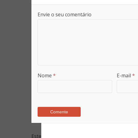
Envie o seu comentário
Nome
*
E-mail
*
Este site utiliza o Akismet para reduzir spam.