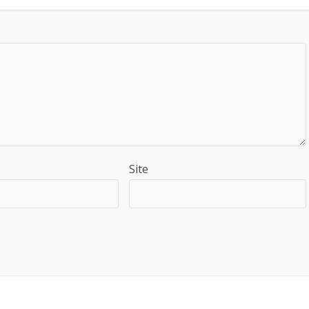
Site
Saiba como seus dados em comentários são processados
.