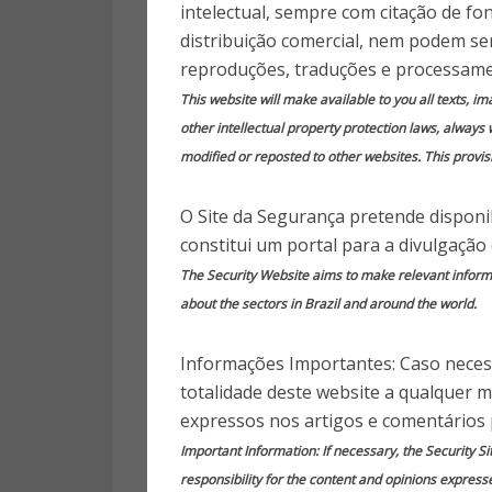
podem bloque
intelectual, sempre com citação de fo
distribuição comercial, nem podem ser
reproduções, traduções e processame
This website will make available to you all texts, i
other intellectual property protection laws, always 
10 anos
modified or reposted to other websites. This provisi
O Site da Segurança pretende disponib
constitui um portal para a divulgação
The Security Website aims to make relevant informat
Publica
about the sectors in Brazil and around the world.
Resolução da Anatel, de fevere
Informações Importantes: Caso necess
bloqueadores de sinais de r
totalidade deste website a qualquer 
entanto, o teor do documento
expressos nos artigos e comentários 
sobre quais aparelhos poder
Important Information: If necessary, the Security Si
militares. Drones, antenas, inte
responsibility for the content and opinions express
são exemplos de sistemas de ra