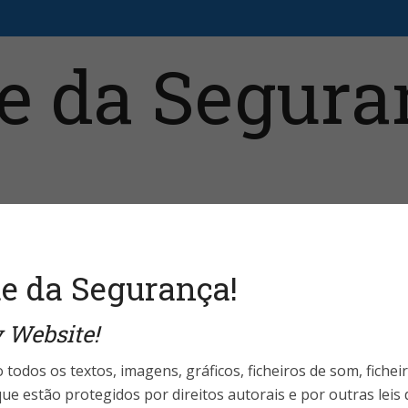
aristas
Fale Conosco
Telefones Úteis
Login 
e da Segurança!
 Website!
World Highlights
das confirmam que
 todos os textos, imagens, gráficos, ficheiros de som, fichei
ue estão protegidos por direitos autorais e por outras leis