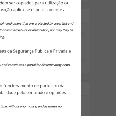
odem ser copiados para utilização ou
osição aplica-se especificamente a
Assine nossa newsletter!
domain and others that are protected by copyright and
 for commercial use or distribution, nor may they be
Nome
*
ing.
Email
*
reas da Segurança Pública e Privada e
y and constitutes a portal for disseminating news
 o funcionamento de partes ou da
Segmentos
bilidade pelo conteúdo e opiniões
Dicas Gerais de Segurança
y time, without prior notice, and assumes no
Notícias em Destaque