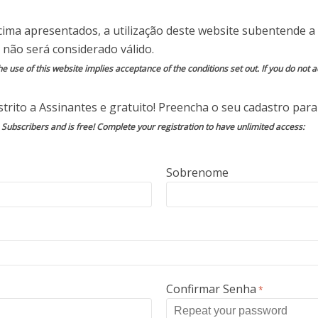
cima apresentados, a utilização deste website subentende a 
stro Loureiro, que integra o Estado-Maior do
 não será considerado válido.
 das Forças Armadas, confirmou que celulares,
e use of this website implies acceptance of the conditions set out. If you do not ac
dos em caso de ação terrorista.
trito a Assinantes e gratuito! Preencha o seu cadastro para 
ones. Se tiver um irregular no ar a gente vai
o Subscribers and is free! Complete your registration to have unlimited access:
derrubá-lo em área neutra, sem machucar as
[de bloquear celulares]. Agora, em situação de
rista coordenado por celular, o que você faria?
Sobrenome
r”, afirmou.
itares iriam contactar a operadora de serviço de
 nota, o Exército confirmou que não existe a
hos específicos para bloqueios de celulares.
parelhos o documento abrange. Procurada, a
Confirmar Senha
*
ia informar o teor do ato publicado pois o
o restrito por se tratar de assunto referente à