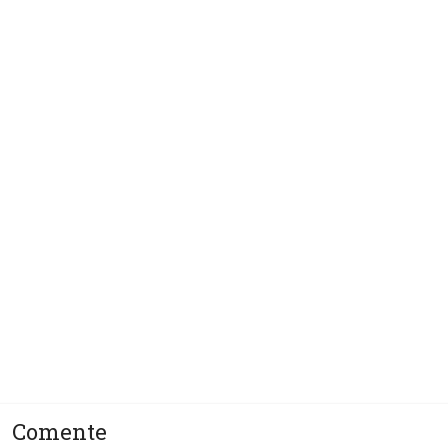
ep
Shedding Light on the...
Sobre o autor
ça
oteção!
Comente