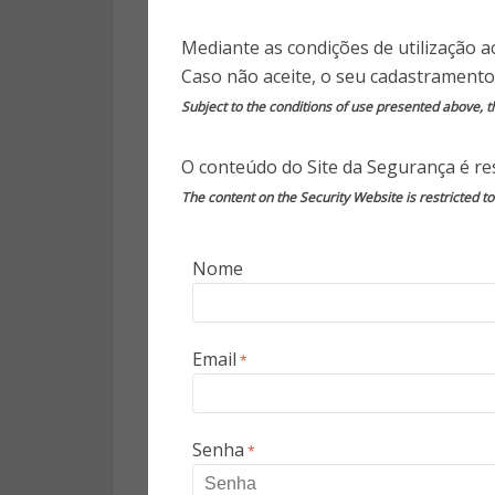
Mediante as condições de utilização a
O capitão-de-mar-e-guerra Ca
Caso não aceite, o seu cadastramento
Comando de Defesa Cibernética
Subject to the conditions of use presented above, th
por exemplo, podem ser bloquea
O conteúdo do Site da Segurança é res
“A resolução é mais visando dr
The content on the Security Website is restricted t
bloquear a frequência para 
pessoas. Não há essa intenção 
emergência, em um ataque terro
Nome
Nesse caso, sim, iríamos bloquea
Ainda segundo o oficial, os mil
Email
*
telefonia para o bloqueio. Em
intenção da compra de aparel
Também não informou quais a
Senha
*
Anatel afirmou que não poder
processo “foi classificado com