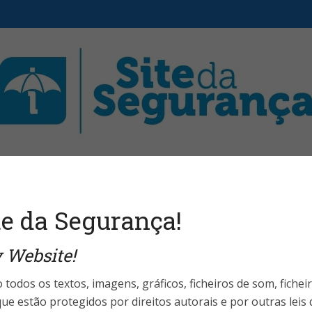
aristas
Fale Conosco
Telefones Úteis
Login 
e da Segurança!
 Website!
egurança Pessoal
a portaria remota
 todos os textos, imagens, gráficos, ficheiros de som, fichei
ue estão protegidos por direitos autorais e por outras leis