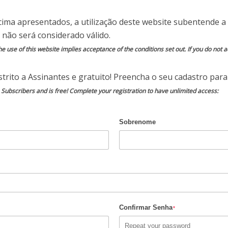
 em São Paulo, o custo da portaria de uma torre
cima apresentados, a utilização deste website subentende a 
 mês, graças a salários, encargos, e etc. Como a
 não será considerado válido.
de maior peso nas contas do condomínio, uma
a um serviço bem prestado, com certeza é uma
e use of this website implies acceptance of the conditions set out. If you do not ac
tal uma mudança de
trito a Assinantes e gratuito! Preencha o seu cadastro para 
o Subscribers and is free! Complete your registration to have unlimited access:
Sobrenome
 do seu condomínio, um analista, remotamente,
 seguro, fizesse todo o controle de acesso do
stando esse serviço que já é uma realidade
o.
Confirmar Senha
*
 diferenciados, que contemplam soluções de