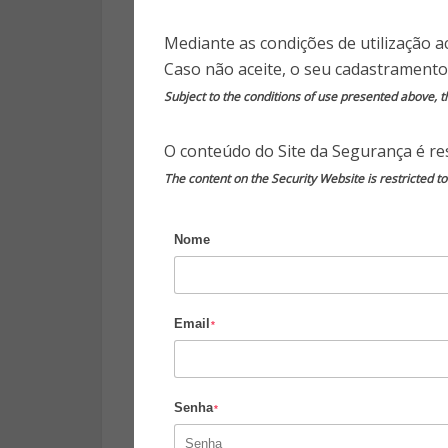
Além disso, vale ressaltar que
Mediante as condições de utilização a
varia em torno de R$ 12 mil por
Caso não aceite, o seu cadastramento
folha de pagamento é o item 
economia desse porte, aliado 
Subject to the conditions of use presented above, th
opção a ser considerada.
Porém, que 
O conteúdo do Site da Segurança é res
The content on the Security Website is restricted t
paradigma?
Nome
E se para aumentar a segurança
amparado por um banco de dados
seu condomínio?
Email
*
Existem várias empresas pre
consolidada na Grande São Paul
Senha
*
As empresas oferecem pacotes