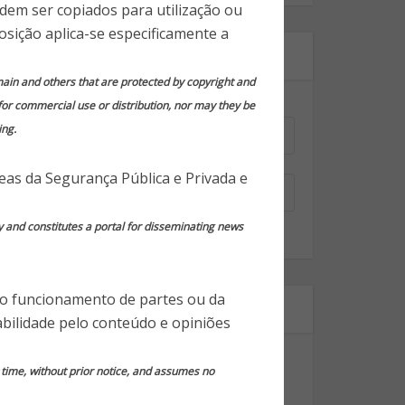
odem ser copiados para utilização ou
osição aplica-se especificamente a
Assine nossa newsletter!
domain and others that are protected by copyright and
 for commercial use or distribution, nor may they be
Nome
*
ing.
Email
*
reas da Segurança Pública e Privada e
y and constitutes a portal for disseminating news
 o funcionamento de partes ou da
Segmentos
bilidade pelo conteúdo e opiniões
Dicas Gerais de Segurança
y time, without prior notice, and assumes no
Notícias em Destaque