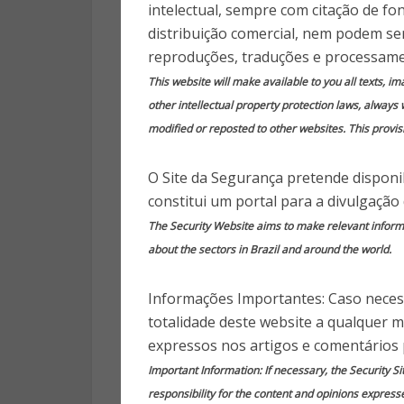
in
intelectual, sempre com citação de fo
distribuição comercial, nem podem ser
reproduções, traduções e processame
11 a
This website will make available to you all texts, i
other intellectual property protection laws, always 
modified or reposted to other websites. This provisi
O Site da Segurança pretende disponib
Publica
constitui um portal para a divulgação
The Security Website aims to make relevant informat
A importância que a seguranç
about the sectors in Brazil and around the world.
cada vez maior. Por isso, muit
para manter um nível razoável d
Informações Importantes: Caso necess
totalidade deste website a qualquer 
Um dos pontos-chave para iss
expressos nos artigos e comentários 
“sensação de segurança” está
Important Information: If necessary, the Security Si
porteiro, principalmente no Br
responsibility for the content and opinions express
pessoa é a mais qualificada par