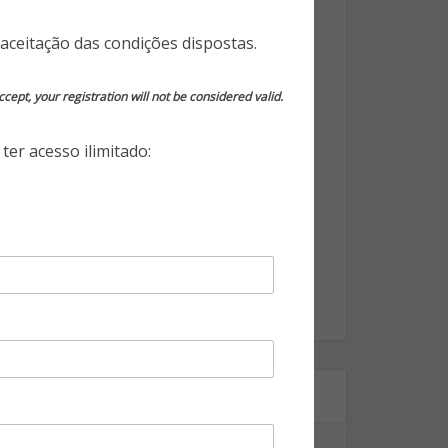
Opinião do Especialista
aceitação das condições dispostas.
Segurança da Informação
cept, your registration will not be considered valid.
Segurança Eletrônica
ter acesso ilimitado:
Segurança Empresarial
Segurança Pessoal
Segurança Pública
Tecnologia
World Highlights
Onde estamos