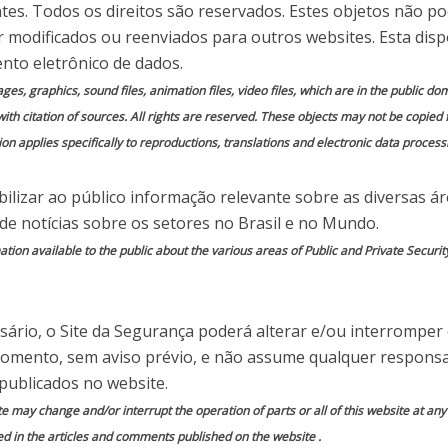
teligente
ntes. Todos os direitos são reservados. Estes objetos não p
 modificados ou reenviados para outros websites. Esta disp
nto eletrônico de dados.
nos em
1 Comentário
mages, graphics, sound files, animation files, video files, which are in the public 
with citation of sources. All rights are reserved. These objects may not be copied
on applies specifically to reproductions, translations and electronic data process
ilizar ao público informação relevante sobre as diversas á
do por
Site da Segurança
 de notícias sobre os setores no Brasil e no Mundo.
ion available to the public about the various areas of Public and Private Securit
a desempenha no cotidiano dos condomínios é
os gastam uma soma considerável todos os meses
e segurança no local.
ário, o Site da Segurança poderá alterar e/ou interromper
momento, sem aviso prévio, e não assume qualquer responsa
o é a portaria. Atualmente o que se chama de
publicados no website.
 intimamente atrelada à presença física do
te may change and/or interrupt the operation of parts or all of this website at an
asil. É importante saber que nem sempre aquela
ed in the articles and comments published on the website .
a controlar o acesso ao condomínio.