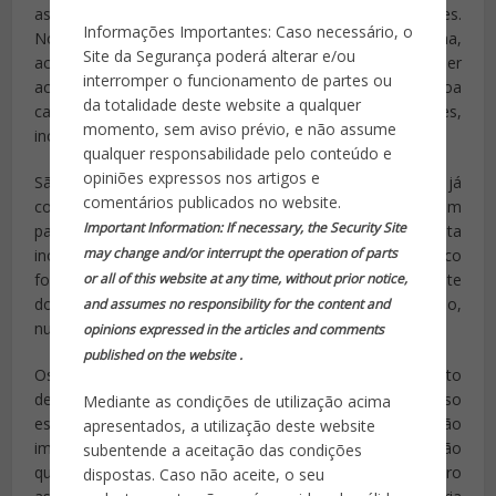
as pessoas, porque poderia segui-las através das paredes.
Informações Importantes: Caso necessário, o
No que refere-se à saúde e bem-estar, com este sistema,
Site da Segurança poderá alterar e/ou
acoplando uma linha de emergência, poderiam ser
interromper o funcionamento de partes ou
acionados os meios de socorro quando uma pessoa
da totalidade deste website a qualquer
caísse ou estivesse inconsciente, alertando os familiares,
momento, sem aviso prévio, e não assume
inclusive.
qualquer responsabilidade pelo conteúdo e
opiniões expressos nos artigos e
São muitos os cenários mas os investigadores já
comentários publicados no website.
colocaram esta tecnologia em funcionamento, criaram
Important Information: If necessary, the Security Site
para isso uma
spinoff
e lançaram um produto. Esta
may change and/or interrupt the operation of parts
inovadora idéia e o seu sistema altamente tecnológico
foram apresentados em agosto passado ao presidente
or all of this website at any time, without prior notice,
dos EUA, Barack Obama, durante o Dia da Demonstração,
and assumes no responsibility for the content and
num fórum de inovação acolhido na Casa Branca.
opinions expressed in the articles and comments
published on the website .
Os próprios investigadores estão preocupados com o fato
desta tecnologia poder cair em mãos erradas e para isso
Mediante as condições de utilização acima
estão também desenvolvendo bloqueadores que irão
apresentados, a utilização deste website
impedir que o sistema rastreie as pessoas se elas não
subentende a aceitação das condições
quiserem, a não ser com seus próprios dispositivos. Outro
dispostas. Caso não aceite, o seu