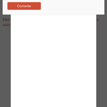
Este site utiliza o Akismet para reduzir spam.
Saiba como seus
dados em comentários são processados
.
Pesquise no Site
Assine nossa newsletter!
Nome
*
Email
*