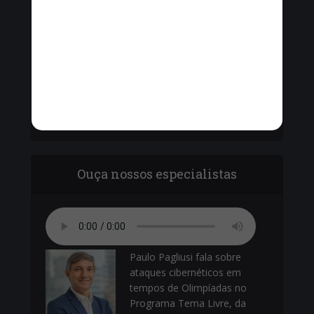
Vinícius Cavalcante, o Secretário de Ordem
Pública - Cel. Paulo Amêndola debatem com
vereadores sobre o armamento da Guarda
Municipal.
Ouça nossos especialistas
Paulo Pagliusi fala sobre
ataques cibernéticos em
tempos de Olimpíadas no
Programa Tema Livre, da