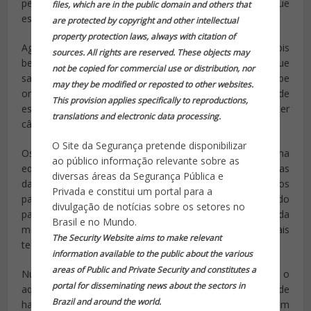
permite mesmo distinguir duas, lado a lado, e notar que
files, which are in the public domain and others that
estas se movimentam.
are protected by copyright and other intellectual
property protection laws, always with citation of
Agora já começa a ficar desconfortável, verdade? Pois
sources. All rights are reserved. These objects may
bem, imagine alguém do lado de fora de sua casa que
not be copied for commercial use or distribution, nor
sabe o que você está fazendo entre quatro paredes, sabe
may they be modified or reposted to other websites.
onde está, quantas pessoas estão dentro de casa e onde
This provision applies specifically to reproductions,
essas pessoas estão, tudo sem sensores ou qualquer
translations and electronic data processing.
câmera.
O Site da Segurança pretende disponibilizar
Os investigadores do MIT, mais concretamente uma
ao público informação relevante sobre as
equipe do Laboratório de Inteligência Artificial e Ciências
diversas áreas da Segurança Pública e
da Computação, têm um vasto leque de possíveis cenários
Privada e constitui um portal para a
para aplicar esta tecnologia. No dia-a-dia pode ser usado
divulgação de notícias sobre os setores no
para aplicar ao segmento dos jogos, à segurança, à ajuda
Brasil e no Mundo.
médica de emergência até a outros cenários mais
The Security Website aims to make relevant
tecnológicos e mesmo cinematográficos.
information available to the public about the various
areas of Public and Private Security and constitutes a
Numa casa inteligente, os sistemas poderiam ajustar o
portal for disseminating news about the sectors in
aquecimento, a iluminação e outras características de
Brazil and around the world.
habitabilidade baseando-se na posição onde se encontram