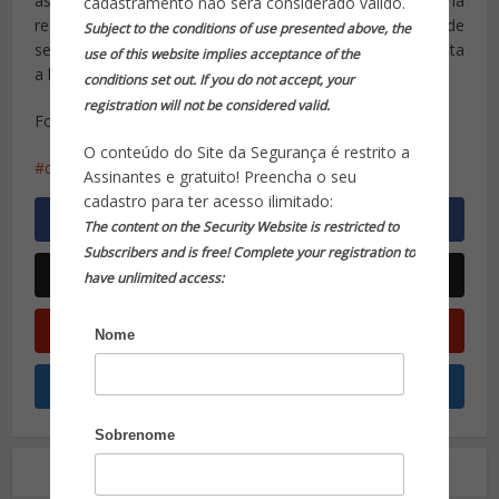
aspecto que também tem de ser trabalhado é a própria
cadastramento não será considerado válido.
regulamentação, deverá ficar bem definido quando pode
Subject to the conditions of use presented above, the
ser utilizado o mecanismo mantendo sempre bem explícita
use of this website implies acceptance of the
a lei da privacidade.
conditions set out. If you do not accept, your
registration will not be considered valid.
Fonte: MIT News
O conteúdo do Site da Segurança é restrito a
dispositivo RF-Capture
MIT
Assinantes e gratuito! Preencha o seu
cadastro para ter acesso ilimitado:
The content on the Security Website is restricted to
Subscribers and is free! Complete your registration to
have unlimited access:
Nome
Sobrenome
Leia também