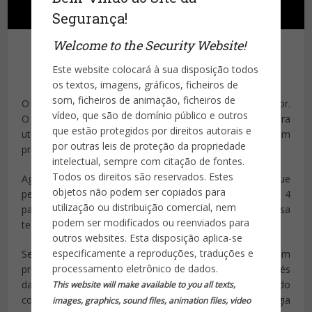
Segurança!
Welcome to the Security Website!
Este website colocará à sua disposição todos
Publicado por
Site da Segurança
os textos, imagens, gráficos, ficheiros de
som, ficheiros de animação, ficheiros de
O medo da invasão aos dados privados é cada vez maior.
vídeo, que são de domínio público e outros
O sentimento “eu não tenho nada a esconder” é pura
que estão protegidos por direitos autorais e
utopia, pois ninguém gosta de ver a sua vida exposta em
por outras leis de proteção da propriedade
praça pública.
intelectual, sempre com citação de fontes.
Todos os direitos são reservados. Estes
Agora imagine o que será conviver com a tecnologia que
objetos não podem ser copiados para
permite identificar pessoas mesmo estando entre 4
utilização ou distribuição comercial, nem
paredes, dentro de uma casa? O MIT já tem essa
podem ser modificados ou reenviados para
tecnologia!
outros websites. Esta disposição aplica-se
especificamente a reproduções, traduções e
Se tudo correr conforme o previsto, o MIT irá lançar um
processamento eletrônico de dados.
produto para ser comercializado já em 2016 que, através
das paredes, permite captar as reflexões de ondas do
This website will make available to you all texts,
corpo humano para reproduzir a sua forma. A tecnologia
images, graphics, sound files, animation files, video