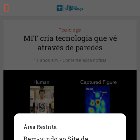
Tecnologia
MIT cria tecnologia que vê
através de paredes
11 anos em
Comente essa notícia
Área Restrita
Bem-vindo ao Site da