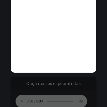
Vinícius Cavalcante, o Secretário de Ordem
Pública - Cel. Paulo Amêndola debatem com
vereadores sobre o armamento da Guarda
Municipal.
Ouça nossos especialistas