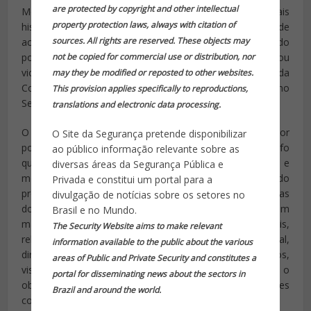
are protected by copyright and other intellectual
Mesmo à custa do sacrifício de conquistas sociais
property protection laws, always with citation of
históricas do povo pobre e trabalhador, como pode
sources. All rights are reserved. These objects may
acontecer com a terceirização do trabalho, até o direito do
povo se manifestar, de protestar contra ameaças ou
not be copied for commercial use or distribution, nor
violações de seus direitos, pode ser banido da
may they be modified or reposted to other websites.
Constituição, pela recente aprovação, verificada no
This provision applies specifically to reproductions,
Senado da República, do projeto de lei antiterrorismo.
translations and electronic data processing.
O site do jornal Zero Hora comentou o assunto: “A maior
O Site da Segurança pretende disponibilizar
polêmica sobre a proposta foi em relação ao parágrafo
ao público informação relevante sobre as
que exclui da aplicação da lei manifestações políticas e
diversas áreas da Segurança Pública e
movimentos sociais ou reivindicatórios. Nos termos do
Privada e constitui um portal para a
proposto inicialmente no PLC 101/2015, estariam excluídas
divulgação de notícias sobre os setores no
do tipo penal do terrorismo as “pessoas em
Brasil e no Mundo.
manifestações políticas, movimentos sociais, sindicais,
The Security Website aims to make relevant
religiosos, de classe ou de categoria profissional,
information available to the public about the various
direcionados por propósitos sociais ou reivindicatórios,
areas of Public and Private Security and constitutes a
visando contestar, criticar, protestar ou apoiar, com o
portal for disseminating news about the sectors in
objetivo de defender direitos, garantias e liberdades
Brazil and around the world.
constitucionais”.