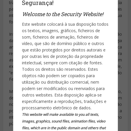
Segurança!
tramitando no Congresso nacional, serve de advertência
para quem ainda não se convenceu a serviço de quais
Welcome to the Security Website!
interesses ela aumenta diariamente o seu volume e a sua
força.
Este website colocará à sua disposição todos
os textos, imagens, gráficos, ficheiros de
Infundir medo e pânico no povo, para desviar sua atenção
som, ficheiros de animação, ficheiros de
das verdadeiras causas de insegurança, é uma estratégia
vídeo, que são de domínio público e outros
antiga dos Estados de exceção visando impor política
que estão protegidos por direitos autorais e
repressiva, divulgada como necessária e urgente para
por outras leis de proteção da propriedade
assegurar tranquilidade à população. Daí se obtém
intelectual, sempre com citação de fontes.
explicação e justificativa para o vale tudo, inclusive o de,
Todos os direitos são reservados. Estes
“em nome da lei”, infringir-se a própria Constituição
objetos não podem ser copiados para
Federal.
utilização ou distribuição comercial, nem
podem ser modificados ou reenviados para
Maioridade penal, terrorismo, estatuto do desarmamento,
outros websites. Esta disposição aplica-se
delimitação de terras indígenas, concessão de terras em
especificamente a reproduções, traduções e
nossas fronteiras, poucas vezes viu-se uma força tão
processamento eletrônico de dados.
poderosa e paranoica de submissão do Legislativo a
This website will make available to you all texts,
interesses privados ideologicamente passados como
images, graphics, sound files, animation files, video
públicos.
files, which are in the public domain and others that