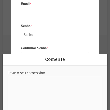
Email
*
Site da Segurança
Senha
Informação para sua proteção!
*
Ver outras postagens
Confirmar Senha
*
Comente
Área de Atuação
Envie o seu comentário
País