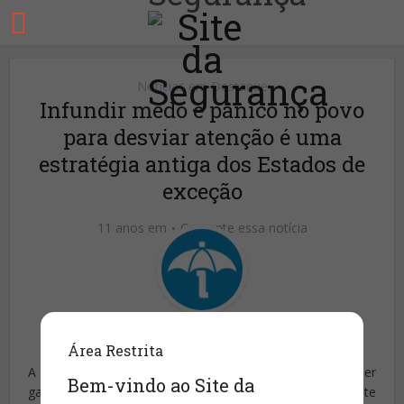
Notícias em Destaque
Infundir medo e pânico no povo
para desviar atenção é uma
estratégia antiga dos Estados de
exceção
11 anos em
Comente essa notícia
Publicado por
Site da Segurança
Área Restrita
A onda de projetos de lei sobre segurança pública a ser
Bem-vindo ao Site da
garantida para o povo e o território do país, atualmente