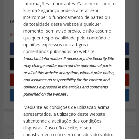
Informações Importantes: Caso necessário, o
Site da Segurança poderá alterar e/ou
interromper o funcionamento de partes ou
Leia mais em: http://cartamaior.com.br/
da totalidade deste website a qualquer
momento, sem aviso prévio, e não assume
PLC 101/2015
projetos de lei
segurança pública
qualquer responsabilidade pelo conteúdo e
opiniões expressos nos artigos e
comentários publicados no website.
Important Information: If necessary, the Security Site
may change and/or interrupt the operation of parts
or all of this website at any time, without prior notice,
and assumes no responsibility for the content and
opinions expressed in the articles and comments
published on the website .
Mediante as condições de utilização acima
apresentados, a utilização deste website
Leia também
subentende a aceitação das condições
dispostas. Caso não aceite, o seu
Notícias em Destaque
cadastramento não será considerado válido.