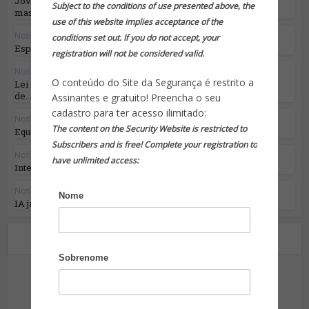
Jovem português usou Discord para comandar
Subject to the conditions of use presented above, the
massacres...
use of this website implies acceptance of the
Notícias em Destaque
conditions set out. If you do not accept, your
Espiões russos estão de volta e a recrutar...
registration will not be considered valid.
Notícias em Destaque
O conteúdo do Site da Segurança é restrito a
Lei da UE sobre IA: primeira regulamentação
de...
Assinantes e gratuito! Preencha o seu
cadastro para ter acesso ilimitado:
Notícias em Destaque
The content on the Security Website is restricted to
Equilíbrio de forças: Otan x Rússia
Subscribers and is free! Complete your registration to
Notícias em Destaque
•
Tecnologia
have unlimited access:
Inteligência artificial e mercado de trabalho:...
Notícias em Destaque
•
Tecnologia
Nome
IA já foi usada em eleições pelo mundo
Sobre o autor
Sobrenome