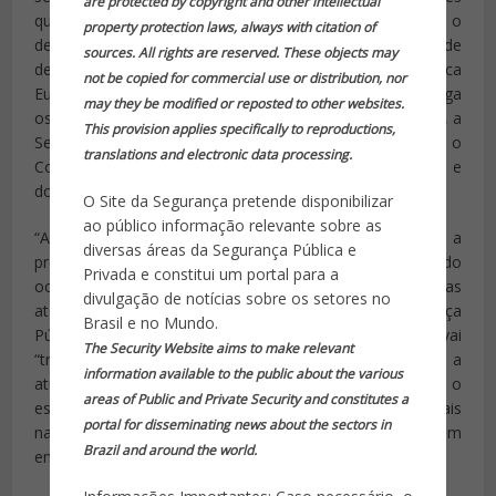
are protected by copyright and other intellectual
que iam a caminho da praia sem que fosse justificado o
property protection laws, always with citation of
delito que cometeram o que gerou contestações de
sources. All rights are reserved. These objects may
defensores dos direitos humanos e da defensora pública
not be copied for commercial use or distribution, nor
Eufrásia Maria das Virgens. A determinação do juiz obriga
may they be modified or reposted to other websites.
os policiais a agirem em coordenação com a Polícia Civil, a
This provision applies specifically to reproductions,
Secretaria municipal de Desenvolvimento Social e o
translations and electronic data processing.
Conselho Tutelar para “garantir os direitos das crianças e
dos adolescentes”.
O Site da Segurança pretende disponibilizar
ao público informação relevante sobre as
“A ordem judicial se cumpre. A Polícia Militar perdeu a
diversas áreas da Segurança Pública e
prerrogativa da prevenção, só pode agir depois do
Privada e constitui um portal para a
ocorrido. E aproximadamente 30 pessoas foram detidas
divulgação de notícias sobre os setores no
até sábado à noite”, afirmou o secretário de Segurança
Brasil e no Mundo.
Pública, José Mariano Beltrame. Beltrame disse que vai
The Security Website aims to make relevant
“trazer” órgãos responsáveis por menores para auxiliar a
information available to the public about the various
atuação da polícia no patrulhamento. Ele vai debater o
areas of Public and Private Security and constitutes a
esquema de policiamento da orla em reunião com oficiais
portal for disseminating news about the sectors in
na tarde desta segunda e anunciou a volta da abordagem
Brazil and around the world.
em ônibus.