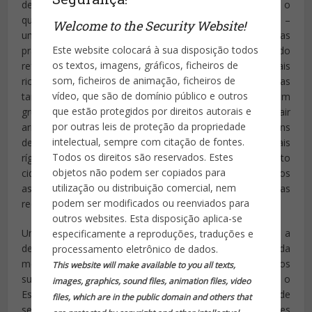
de Botafogo, onde cerca de 30 jovens roubaram tudo o
que encontraram ao seu alcance. A onda de arrastões –
Welcome to the Security Website!
um fenômeno que surgiu nos anos 90 nas areias das
Este website colocará à sua disposição todos
praias do Rio – durante o final de semana, apesar do
os textos, imagens, gráficos, ficheiros de
reforço policial, levou alguns moradores das zonas mais
som, ficheiros de animação, ficheiros de
ricas da cidade a se trancar em casa resignados. Mas
vídeo, que são de domínio público e outros
também alimentou a indignação de outros que lotaram
que estão protegidos por direitos autorais e
grupos no Facebook com dicas de segurança, como sair
por outras leis de proteção da propriedade
armados com spray pimenta e guardassóis, e mensagens
intelectual, sempre com citação de fontes.
de frustração pela falta de policiamento e de “leis mais
Todos os direitos são reservados. Estes
rígidas”. Postagens com iniciativas de patrulhamento
objetos não podem ser copiados para
cidadão e convites ao uso de violência contra os
utilização ou distribuição comercial, nem
assaltantes começaram a aparecer dentro e fora das
podem ser modificados ou reenviados para
redes sociais.
outros websites. Esta disposição aplica-se
Uma das frustrações compartilhada pelos internautas é a
especificamente a reproduções, traduções e
decisão da Justiça de impedir que a Polícia Militar apreenda
processamento eletrônico de dados.
menores que viajam nesses ônibus provenientes dos
This website will make available to you all texts,
subúrbios se não for em flagrante, como já contempla o
images, graphics, sound files, animation files, video
Estatuto da Criança e do Adolescente. Só no último final de
files, which are in the public domain and others that
semana de agosto, os agentes apreenderam 160 menores