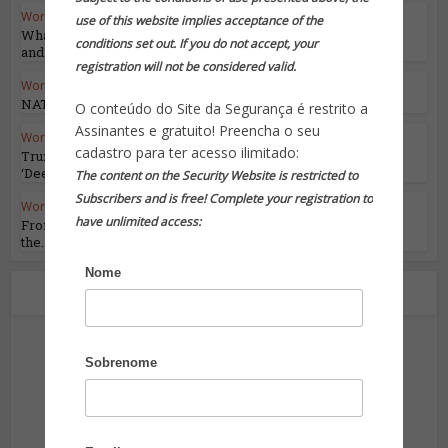
World Highlights
use of this website implies acceptance of the
What We Know About Iran’s Attack on Israel
conditions set out. If you do not accept, your
and What...
registration will not be considered valid.
World Highlights
NATO’s 75th Anniversary
O conteúdo do Site da Segurança é restrito a
Assinantes e gratuito! Preencha o seu
World Highlights
cadastro para ter acesso ilimitado:
Trump Has a Master Plan for Destroying the
‘Deep State’
The content on the Security Website is restricted to
Subscribers and is free! Complete your registration to
World Highlights
have unlimited access:
From Ceasefires to Pauses: Shedding Light on
the...
Nome
Sobre o autor
Sobrenome