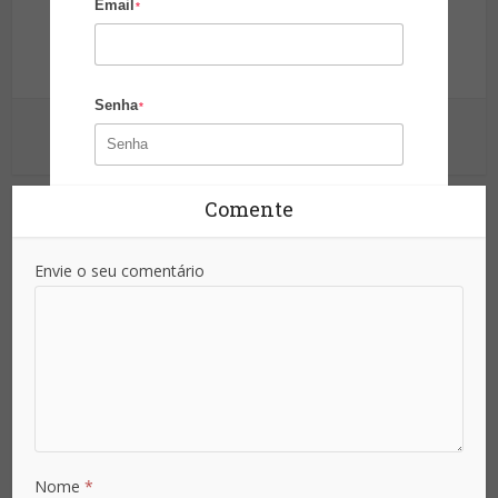
Email
Site da Segurança
*
Informação para sua proteção!
Senha
*
Ver outras postagens
Comente
Confirmar Senha
*
Envie o seu comentário
Área de Atuação
País
Nome
*