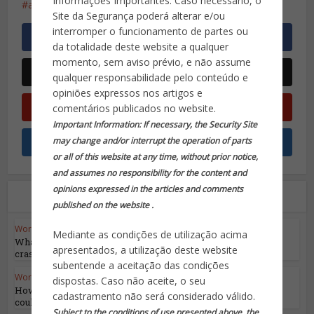
Informações Importantes: Caso necessário, o
arrastão
arrastões
Site da Segurança poderá alterar e/ou
interromper o funcionamento de partes ou
da totalidade deste website a qualquer
momento, sem aviso prévio, e não assume
qualquer responsabilidade pelo conteúdo e
opiniões expressos nos artigos e
comentários publicados no website.
Important Information: If necessary, the Security Site
may change and/or interrupt the operation of parts
or all of this website at any time, without prior notice,
and assumes no responsibility for the content and
opinions expressed in the articles and comments
Leia também
published on the website .
World Highlights
Mediante as condições de utilização acima
What we know about deadly Iran helicopter
apresentados, a utilização deste website
crash
subentende a aceitação das condições
World Highlights
dispostas. Caso não aceite, o seu
How will Israel respond to Iran’s attack and
cadastramento não será considerado válido.
could it...
Subject to the conditions of use presented above, the