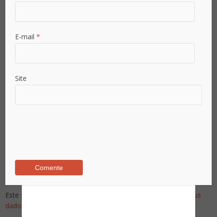
E-mail
*
Já é assinante?
Already a subscriber?
Site
Inicie sessão - Sign in
Este site utiliza o Akismet para reduzir spam.
Saiba como seus
dados em comentários são processados
.