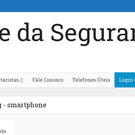
aristas
Fale Conosco
Telefones Úteis
Login 
 - smartphone
elo