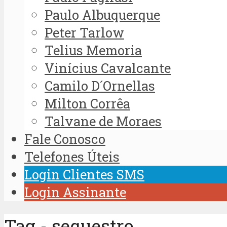
Paulo Albuquerque
Peter Tarlow
Telius Memoria
Vinícius Cavalcante
Camilo D´Ornellas
Milton Corrêa
Talvane de Moraes
Fale Conosco
Telefones Úteis
Login Clientes SMS
Login Assinante
Tag - sequestro