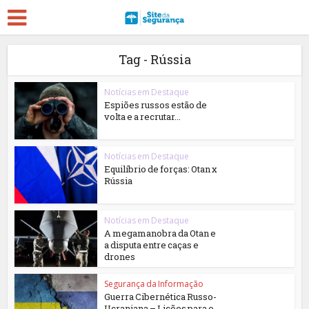
Tag - Rússia
Notícias em Destaque
Espiões russos estão de
volta e a recrutar...
Notícias em Destaque
Equilíbrio de forças: Otan x
Rússia
Notícias em Destaque
A megamanobra da Otan e
a disputa entre caças e
drones
Segurança da Informação
Guerra Cibernética Russo-
Ucraniana – Lições para o...