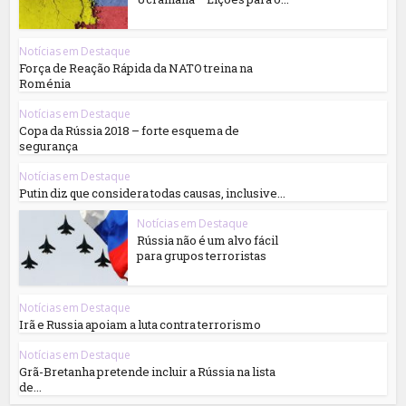
Notícias em Destaque
Força de Reação Rápida da NATO treina na
Roménia
Notícias em Destaque
Copa da Rússia 2018 – forte esquema de
segurança
Notícias em Destaque
Putin diz que considera todas causas, inclusive...
Notícias em Destaque
Rússia não é um alvo fácil
para grupos terroristas
Notícias em Destaque
Irã e Russia apoiam a luta contra terrorismo
Notícias em Destaque
Grã-Bretanha pretende incluir a Rússia na lista
de...