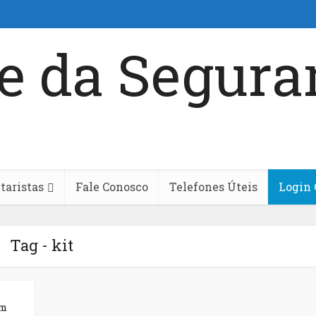
aristas
Fale Conosco
Telefones Úteis
Login 
Tag - kit
om