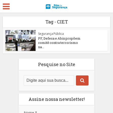
Tag - CIET
Segurança Pública
PF, Defesa e Abin propõem
comitê contra terrorismo
na...
Pesquise no Site
Assine nossa newsletter!
Nome
*