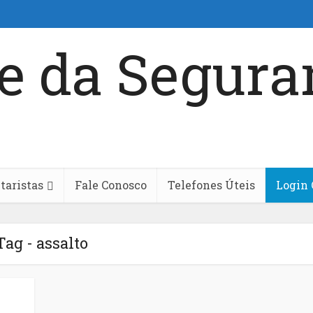
aristas
Fale Conosco
Telefones Úteis
Login 
Tag - assalto