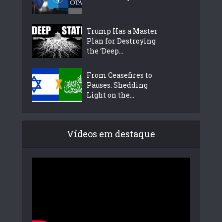
Trump Has a Master
Plan for Destroying
the ‘Deep...
From Ceasefires to
Pauses: Shedding
Light on the...
Vídeos em destaque