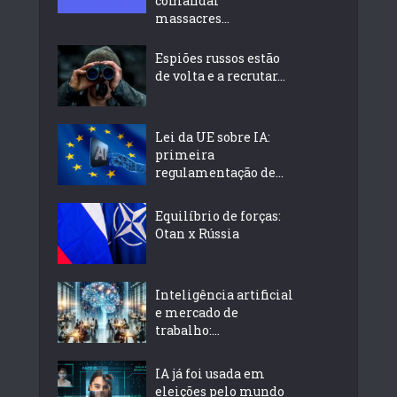
comandar
massacres...
Espiões russos estão
de volta e a recrutar...
Lei da UE sobre IA:
primeira
regulamentação de...
Equilíbrio de forças:
Otan x Rússia
Inteligência artificial
e mercado de
trabalho:...
IA já foi usada em
eleições pelo mundo