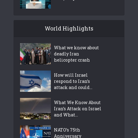
World Highlights
What we know about
deadly Iran
helicopter crash
How will Israel
respond to Iran’s
attack and could...
What We Know About
Iran’s Attack on Israel
and What...
NATO’s 75th
Anniversary